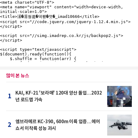
많이 본 뉴스
KAI, KF-21 '보라매' 120대 양산 돌입…2032
1
년 로드맵 가속
엠브라에르 KC-390, 600m 이륙 입증…에어
2
쇼서 이착륙 성능 과시