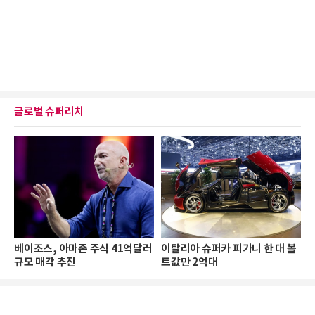
글로벌 슈퍼리치
베이조스, 아마존 주식 41억달러
이탈리아 슈퍼카 피가니 한 대 볼
규모 매각 추진
트값만 2억대