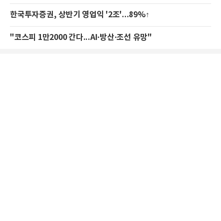
한국투자증권, 상반기 영업익 '2조'...89%↑
"코스피 1만2000 간다...AI·방산·조선 유망"