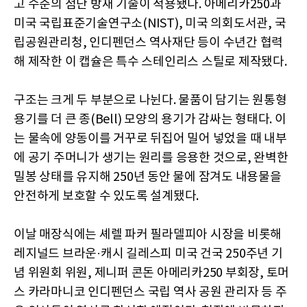
고 수준의 첨단 방재 기술이 적용됐다. 아메리카250과
미국 국립표준기술연구소(NIST), 미국 의회도서관, 국
립공원관리청, 인디펜던스 역사재단 등이 수년간 협력
해 제작한 이 캡슐은 특수 스테인리스 스틸로 제작됐다.
구조는 크게 두 부분으로 나뉜다. 물품이 담기는 원통형
용기를 더 큰 종(Bell) 모양의 용기가 감싸는 형태다. 이
는 물속에 양동이를 거꾸로 뒤집어 밀어 넣었을 때 내부
에 공기 주머니가 생기는 원리를 응용한 것으로, 완벽한
밀봉 상태를 유지해 250년 동안 물에 잠겨도 내용물을
안전하게 보호할 수 있도록 설계됐다.
이날 매장식에는 셰렐 파커 필라델피아 시장을 비롯해
레지널드 브라운·캐시 길레스피 미국 건국 250주년 기
념 위원회 위원, 제니퍼 콘돈 아메리카250 부회장, 토머
스 카라마니코 인디펜던스 국립 역사 공원 관리자 등 주