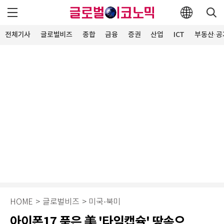
전체기사
글로벌비즈
종합
금융
증권
산업
ICT
부동산·공
HOME
>
글로벌비즈
>
미국·북미
아이폰17 품은 美 '타임캡슐' 땅속으