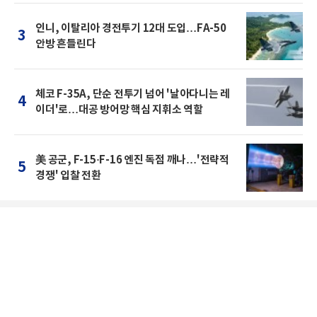
인니, 이탈리아 경전투기 12대 도입…FA-50
3
안방 흔들린다
체코 F-35A, 단순 전투기 넘어 '날아다니는 레
4
이더'로…대공 방어망 핵심 지휘소 역할
美 공군, F-15·F-16 엔진 독점 깨나…'전략적
5
경쟁' 입찰 전환