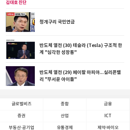
김대호 진단
청개구리 국민연금
반도체 열전 (30) 테슬라 (Tesla) 구조적 한
계 "심각한 성장통"
반도체 열전 (29) 페이팔 마피아...실리콘밸
리 "무서운 아이들"
글로벌비즈
종합
금융
증권
산업
ICT
부동산·공기업
유통경제
제약∙바이오