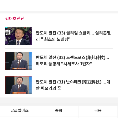
김대호 진단
반도체 열전 (33) 윌리엄 쇼클리... 실리콘밸
리 " 최초의 노벨상"
반도체 열전 (32) 트렌드포스(集邦科技)...
메모리 풍향계 "시세조사 1인자"
반도체 열전 (31) 난야테크(南亞科技) ...대
만 메모리의 꿈
글로벌비즈
종합
금융