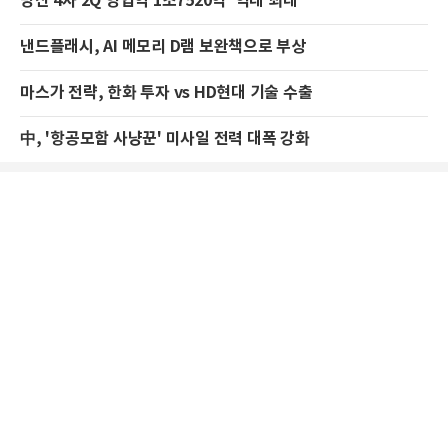
방산 4사 2Q 영업익 1조7520억 ‘역대 최대’
낸드플래시, AI 메모리 D램 보완책으로 부상
마스가 전략, 한화 투자 vs HD현대 기술 수출
中, '항공모함 사냥꾼' 미사일 전력 대폭 강화