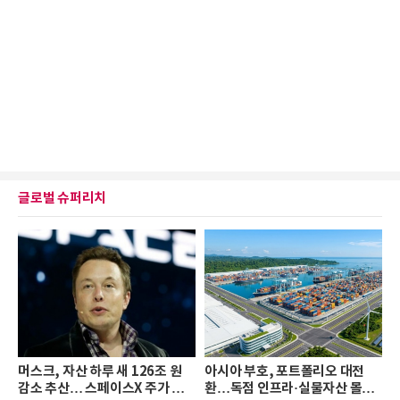
글로벌 슈퍼리치
머스크, 자산 하루 새 126조 원
아시아 부호, 포트폴리오 대전
감소 추산… 스페이스X 주가 하
환…독점 인프라·실물자산 몰린