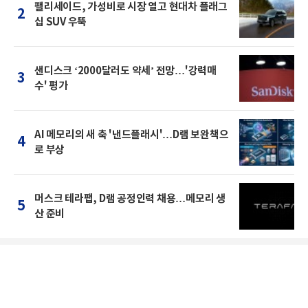
팰리세이드, 가성비로 시장 열고 현대차 플래그
2
십 SUV 우뚝
샌디스크 ‘2000달러도 약세’ 전망…'강력매
3
수' 평가
AI 메모리의 새 축 '낸드플래시'…D램 보완책으
4
로 부상
머스크 테라팹, D램 공정인력 채용…메모리 생
5
산 준비