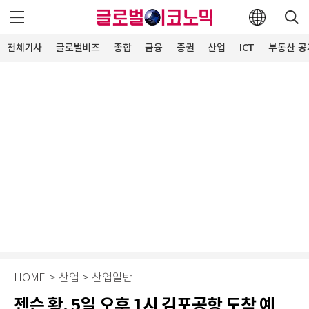
전체기사
글로벌비즈
종합
금융
증권
산업
ICT
부동산·공
HOME
>
산업
>
산업일반
젠슨 황, 5일 오후 1시 김포공항 도착 예