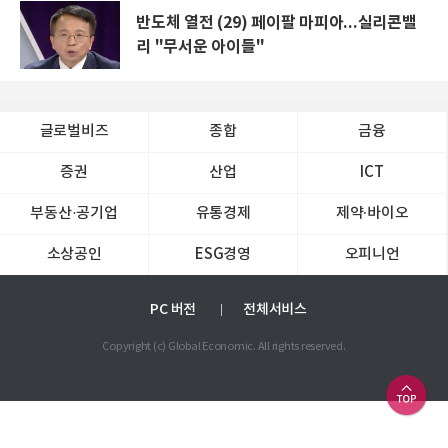
반도체 열전 (29) 페이팔 마피아...실리콘밸
리 "무서운 아이들"
글로벌비즈
종합
금융
증권
산업
ICT
부동산·공기업
유통경제
제약∙바이오
소상공인
ESG경영
오피니언
PC 버전
전체서비스
Copyright (c) Global Economic. All rights reserved.