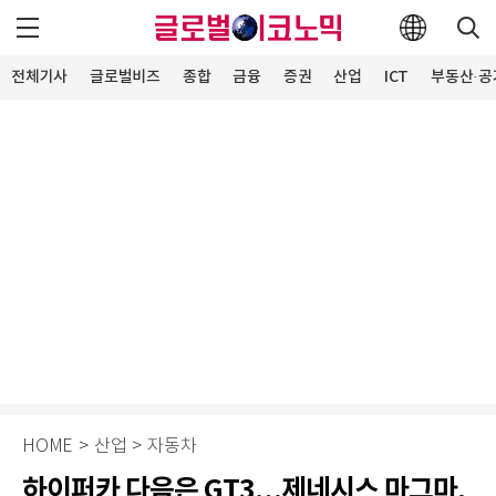
전체기사
글로벌비즈
종합
금융
증권
산업
ICT
부동산·공
HOME
>
산업
>
자동차
하이퍼카 다음은 GT3…제네시스 마그마,