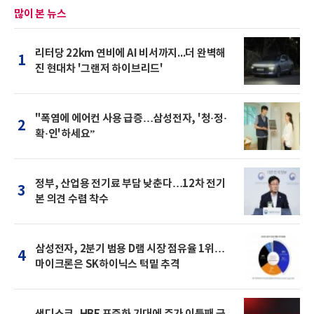
많이 본 뉴스
리터당 22km 연비에 AI 비서까지...더 완벽해
1
진 현대차 '그랜저 하이브리드'
"폭염에 에어컨 사용 급증…삼성전자, '청·정·
2
확·인'하세요”
정부, 산업용 전기료 부담 낮춘다…12차 전기
3
본 의견 수렴 착수
삼성전자, 2분기 범용 D램 시장 점유율 1위…
4
마이크론은 SK하이닉스 턱밑 추격
샌디스크, HBF 표준화 기대에 주가 이틀째 급