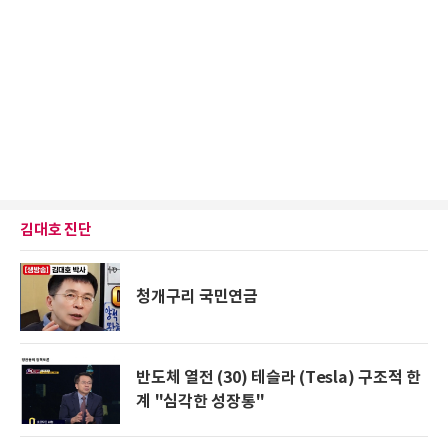
김대호 진단
청개구리 국민연금
반도체 열전 (30) 테슬라 (Tesla) 구조적 한
계 "심각한 성장통"