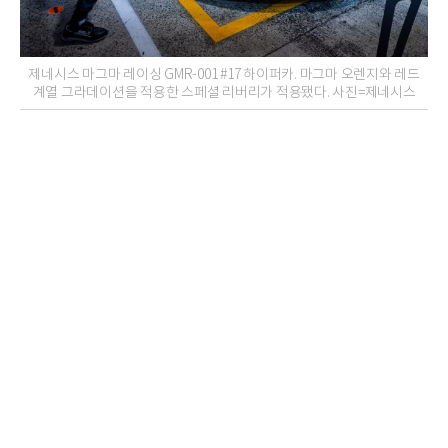
제네시스 마그마 레이싱 GMR-001 #17 하이퍼카. 마그마 오렌지와 레드
계열 그라데이션을 적용한 스페셜 리버리가 적용됐다. 사진=제네시스