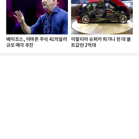
베이조스, 아마존 주식 41억달러
이탈리아 슈퍼카 피가니 한 대 볼
규모 매각 추진
트값만 2억대