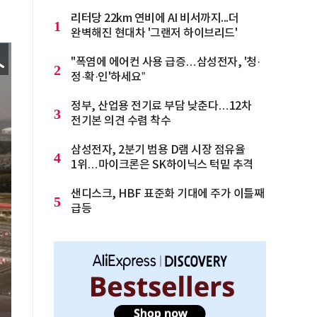
리터당 22km 연비에 AI 비서까지...더
1
완벽해진 현대차 '그랜저 하이브리드'
"폭염에 에어컨 사용 급증…삼성전자, '청·
2
정·확·인'하세요”
정부, 산업용 전기료 부담 낮춘다…12차
3
전기본 의견 수렴 착수
삼성전자, 2분기 범용 D램 시장 점유율
4
1위…마이크론은 SK하이닉스 턱밑 추격
샌디스크, HBF 표준화 기대에 주가 이틀째
5
급등