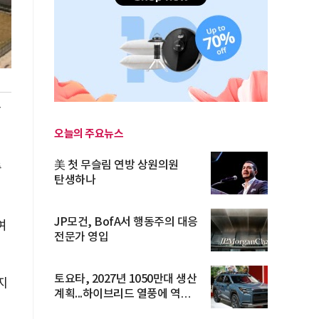
합
오늘의 주요뉴스
美 첫 무슬림 연방 상원의원
층
탄생하나
JP모건, BofA서 행동주의 대응
여
전문가 영입
토요타, 2027년 1050만대 생산
지
계획...하이브리드 열풍에 역대
최...