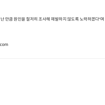
난
만큼
원인을
철저히
조사해
재발하지
않도록
노력하겠다
”
며
com
박지수 아나운서가 타본 ‘전설의 무쏘’
초보자도 반할 반전 매력”