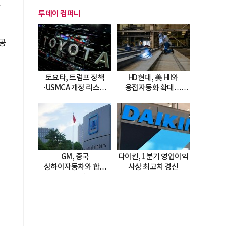
했
투데이 컴퍼니
공
토요타, 트럼프 정책
HD현대, 美 HII와
·USMCA 개정 리스크
용접자동화 확대…
직면
미시시피 조선소에 전격
도입
GM, 중국
다이킨, 1분기 영업이익
상하이자동차와 합작
사상 최고치 경신
20년 연장…
2047년까지 파트너십
지속