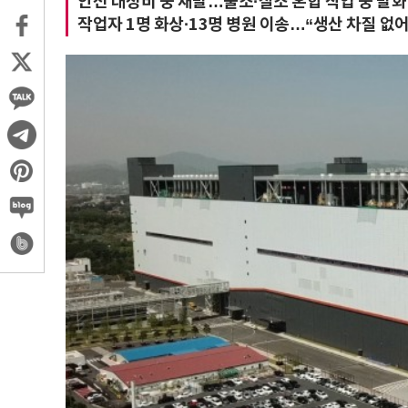
안전 대정비 중 재발…불소·질소 혼합 작업 중 발화
작업자 1명 화상·13명 병원 이송…“생산 차질 없어