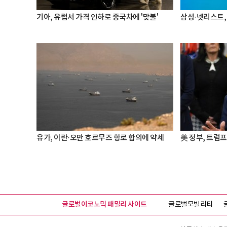
기아, 유럽서 가격 인하로 중국차에 '맞불'
삼성·넷리스트,
유가, 이란·오만 호르무즈 항로 합의에 약세
美 정부, 트럼프
글로벌이코노믹 패밀리 사이트
글로벌모빌리티