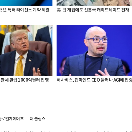
 5년 특허 라이선스 계약 체결
美·日 개입에도 신흥국 캐리트레이드 건재
 관세 환급 1000억달러 집행
허사비스, 딥마인드 CEO 물러나 AGI에 집
글로벌게이머즈
더 블링스