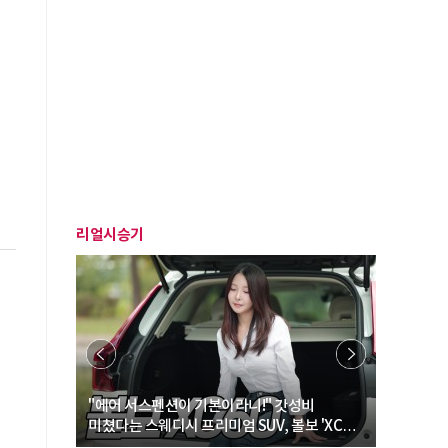
리얼시승기
… “여성·
"에어 서스펜션이 기본이라니!" 갓성비
"디자인 대
미쳤다는 스웨디시 프리미엄 SUV, 볼보 'XC60
크로스오버
B5 울트라'