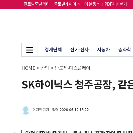
글로벌모빌리티
글로벌게이머즈
더 블링스
PDF지면보기
경제단체
전기·전자
자동차
중화학
HOME
>
산업
>
반도체·디스플레이
SK하이닉스 청주공장, 같은
이지현 기자
입력
2026-06-12 15:22