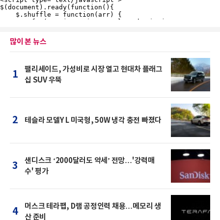
많이 본 뉴스
팰리세이드, 가성비로 시장 열고 현대차 플래그
1
십 SUV 우뚝
2
테슬라 모델Y L 미국형, 50W 냉각 충전 빠졌다
샌디스크 ‘2000달러도 약세’ 전망…'강력매
3
수' 평가
머스크 테라팹, D램 공정인력 채용…메모리 생
4
산 준비