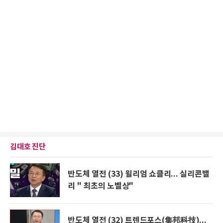
김대호 진단
반도체 열전 (33) 윌리엄 쇼클리... 실리콘밸
리 " 최초의 노벨상"
반도체 열전 (32) 트렌드포스(集邦科技)...