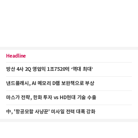
Headline
방산 4사 2Q 영업익 1조7520억 ‘역대 최대’
낸드플래시, AI 메모리 D램 보완책으로 부상
마스가 전략, 한화 투자 vs HD현대 기술 수출
中, '항공모함 사냥꾼' 미사일 전력 대폭 강화