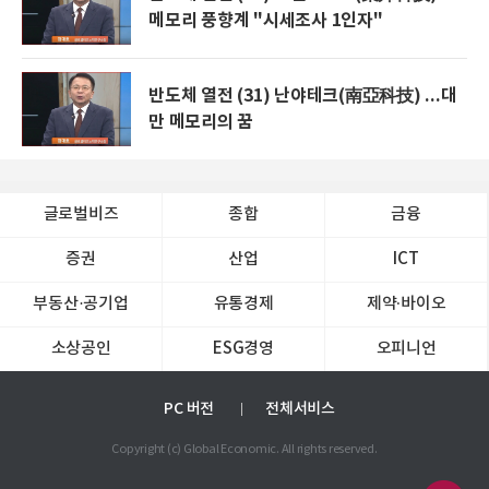
메모리 풍향계 "시세조사 1인자"
반도체 열전 (31) 난야테크(南亞科技) ...대
만 메모리의 꿈
글로벌비즈
종합
금융
증권
산업
ICT
부동산·공기업
유통경제
제약∙바이오
소상공인
ESG경영
오피니언
PC 버전
전체서비스
Copyright (c) Global Economic. All rights reserved.