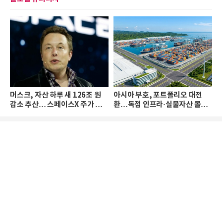
머스크, 자산 하루 새 126조 원
아시아 부호, 포트폴리오 대전
감소 추산… 스페이스X 주가 하
환…독점 인프라·실물자산 몰린
락 때문
다