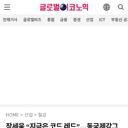
전체기사
글로벌비즈
종합
금융
증권
산업
ICT
부동산·공
HOME
>
산업
>
철강
장세욱 “지금은 코드 레드”…동국제강그