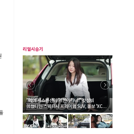
리얼시승기
권
… “여성·
"에어 서스펜션이 기본이라니!" 갓성비
"디자인 대
미쳤다는 스웨디시 프리미엄 SUV, 볼보 'XC60
크로스오버
둘
B5 울트라'