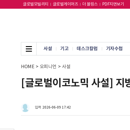
글로벌모빌리티
글로벌게이머즈
더 블링스
PDF지면보기
사설
기고
데스크칼럼
기자수첩
HOME
>
오피니언
>
사설
[글로벌이코노믹 사설] 지
입력
2026-06-09 17:42