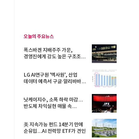
오늘의 주요뉴스
폭스바겐 지배주주 가문,
경영진에게 강도 높은 구조조정
주문
LG AI연구원 '엑사원', 산업
데이터 예측서 구글·알리바바
제쳐
닛케이지수, 소폭 하락 마감…
반도체 차익실현 매물 속
TOPIX 선...
美 지속가능 펀드 14분기 만에
순유입…AI 전력망 ETF가 견인