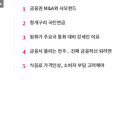
1
금융권 M&A와 사모펀드
2
청개구리 국민연금
3
원화가 주요국 통화 대비 강세인 이유
4
금융사 몰리는 전주…진짜 금융허브 되려면
5
식음료 가격인상, 소비자 부담 고려해야