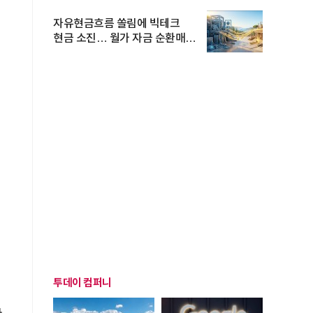
자유현금흐름 쏠림에 빅테크
현금 소진… 월가 자금 순환매
확산
투데이 컴퍼니