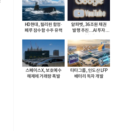
한
HD현대, 필리핀 함정·
알파벳, 36조원 채권
페루 잠수함 수주 유력
발행 추진…AI 투자
시험대
스페이스X, 보호예수
타타그룹, 인도산 LFP
해제에 거래량 폭발
배터리 독자 개발