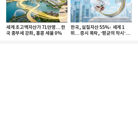
세계 초고액자산가 71만명… 한
한국, 실질자산 55%↑ 세계 1
국 종부세 강화, 홍콩 세율 0%
위… 증시 폭락, ‘평균의 착시’와
부의 유동성 위기