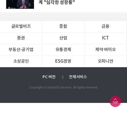
계 "심각한 성장통"
글로벌비즈
종합
금융
증권
산업
ICT
부동산·공기업
유통경제
제약∙바이오
소상공인
ESG경영
오피니언
PC 버전
전체서비스
Copyright (c) Global Economic. All rights reserved.