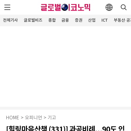
전체기사
글로벌비즈
종합
금융
증권
산업
ICT
부동산·공
HOME
>
오피니언
>
기고
[힐링마음산책 (331)] 과공비례…90도 인