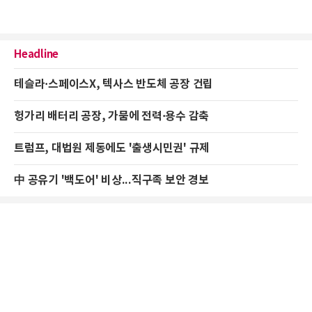
Headline
테슬라·스페이스X, 텍사스 반도체 공장 건립
헝가리 배터리 공장, 가뭄에 전력·용수 감축
트럼프, 대법원 제동에도 '출생시민권' 규제
中 공유기 '백도어' 비상...직구족 보안 경보