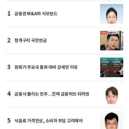
1
금융권 M&A와 사모펀드
2
청개구리 국민연금
3
원화가 주요국 통화 대비 강세인 이유
4
금융사 몰리는 전주…진짜 금융허브 되려면
5
식음료 가격인상, 소비자 부담 고려해야