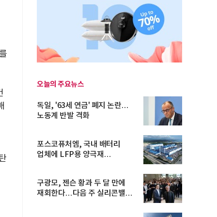
서를
오늘의 주요뉴스
건
매
독일, '63세 연금' 폐지 논란…
노동계 반발 격화
포스코퓨처엠, 국내 배터리
업체에 LFP용 양극재
'탄
장기공급계약
구광모, 젠슨 황과 두 달 만에
재회한다…다음 주 실리콘밸리
방...