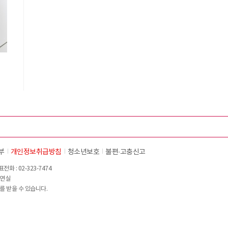
부
개인정보취급방침
청소년보호
불편∙고충신고
화 : 02-323-7474
이연실
를 받을 수 있습니다.