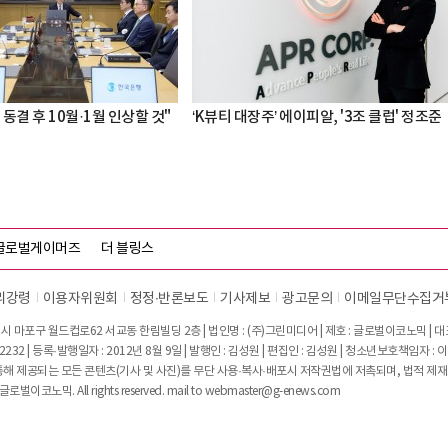
 동결 후 10월·1월 인상할 것"
‘K뷰티 대장주’ 에이피알, '3조 클럽' 정조준
글로벌게이머즈
더 블링스
리강령
이용자위원회
정정∙반론보도
기사제보
광고문의
이메일무단수집거
시 마포구 월드컵로62 서교동 한림빌딩 2층 | 법인명 : (주)그린미디어 | 제호 : 글로벌이코노믹 | 대표전
2232 | 등록·발행일자 : 2012년 8월 9일 | 발행인 : 김성원 | 편집인 : 김성원 | 청소년보호책임자 : 
 제공되는 모든 콘텐츠(기사 및 사진)를 무단 사용·복사·배포시 저작권법에 저촉되며, 법적 제재
글로벌이코노믹. All rights reserved. mail to
webmaster@g-enews.com