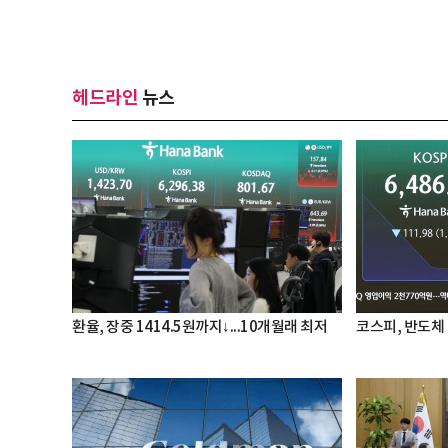
헤드라인
뉴스
환율, 장중 1414.5원까지↓...10개월래 최저
코스피, 반도체 