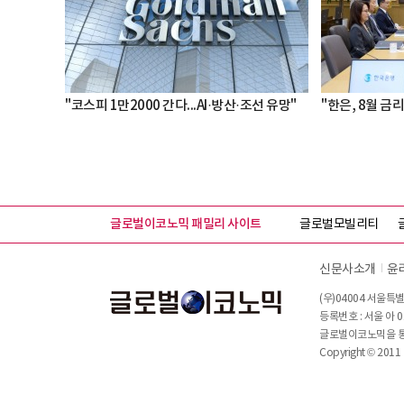
"코스피 1만2000 간다...AI·방산·조선 유망"
"한은, 8월 금리
글로벌이코노믹 패밀리 사이트
글로벌모빌리티
신문사소개
윤
(우)04004 서울특별
등록번호 : 서울 아 0
글로벌이코노믹을 통해
Copyright © 2011 