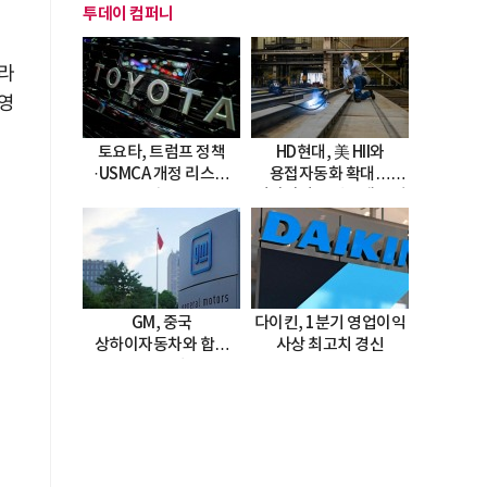
투데이 컴퍼니
”라
경영
토요타, 트럼프 정책
HD현대, 美 HII와
·USMCA 개정 리스크
용접자동화 확대…
직면
미시시피 조선소에 전격
도입
GM, 중국
다이킨, 1분기 영업이익
상하이자동차와 합작
사상 최고치 경신
20년 연장…
2047년까지 파트너십
지속