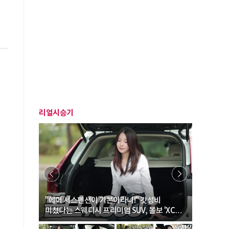
리얼시승기
… “여성·
"에어 서스펜션이 기본이라니!" 갓성비
"디자인 대
미쳤다는 스웨디시 프리미엄 SUV, 볼보 'XC60
크로스오버
B5 울트라'