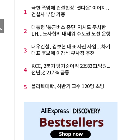
극한 폭염에 건설현장 ‘셧다운’ 이어져…
1
건설사 부담 가중
대통령 '통근버스 중단' 지시도 무시한
2
LH…노사합의 내세워 수도권 노선 운행
대우건설, 김보현 대표 자진 사임…차기
3
대표 후보에 이강석 부사장 추천
KCC, 2분기 당기순이익 2조8391억원...
4
전년比 217% 급등
5
폴리텍대학, 하반기 교수 120명 초빙