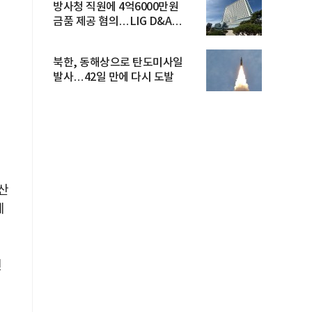
방사청 직원에 4억6000만원
금품 제공 혐의…LIG D&A
임직원 구속
북한, 동해상으로 탄도미사일
발사…42일 만에 다시 도발
이산
예
앤
력