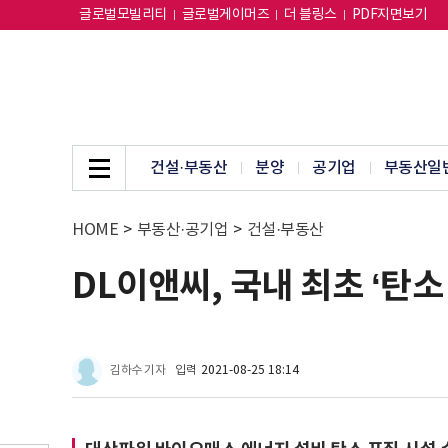
글로벌모빌리티
글로벌게이머즈
더 블링스
PDF지면보기
건설·부동산
분양
공기업
부동산일
HOME
>
부동산·공기업
>
건설·부동산
DL이앤씨, 국내 최초 ‘탄
김하수 기자
입력
2021-08-25 18:14