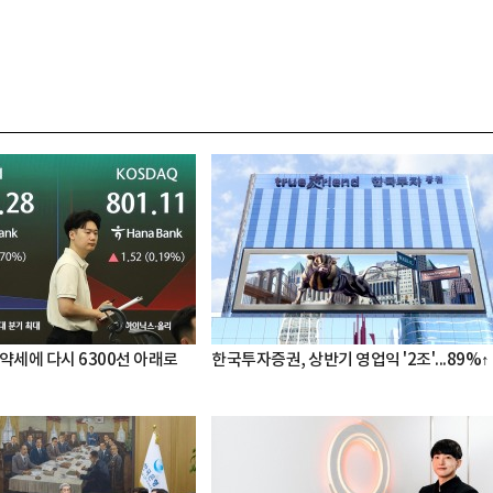
약세에 다시 6300선 아래로
한국투자증권, 상반기 영업익 '2조'...89%↑