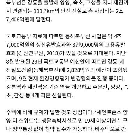
북부선은 강릉을 출발해 양양, 속초, 고성을 지나 제진까
지 연결되는 111.7km의 단선 전철로 총 사업비는 2조
7,406억원에 달한다.
국토교통부 자료에 따르면 동해북부선 사업은 약 4조
7,000억원의 생산유발효과와 3만9,000명의 고용유발
효과(강원연구원, 2018)가 있을 것으로 기대된다. 지난
8월 발표된 23년 국토교통부 예산안에 따르면 강릉-제
진철도건설(동해북부선)에 2,828억원의 예산이 포함됐
으며, 9월 현재 환경영향평가 변경협의를 진행 중이다.
강릉역과 제진역은 기존 역을 개량하고 주문진, 양양, 속
초, 간성 등 4개 역은 신설된다.
주택에 비해 규제가 덜한 것도 장점이다. ‘세인트존스 양
양 더 스위트’는 생활숙박시설로 만 19세 이상이면 누구
나 청약통장 없이 청약 접수가 가능하다. 비주택으로 간