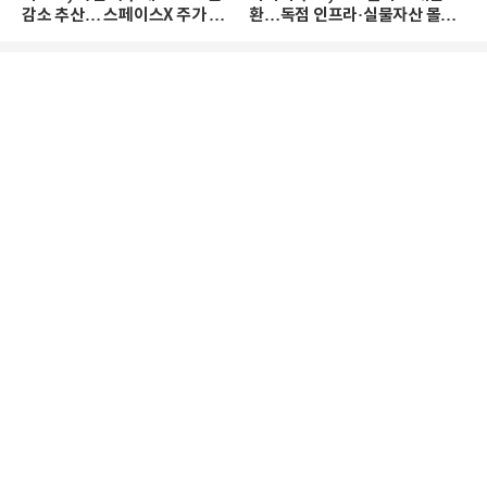
감소 추산… 스페이스X 주가 하
환…독점 인프라·실물자산 몰린
락 때문
다