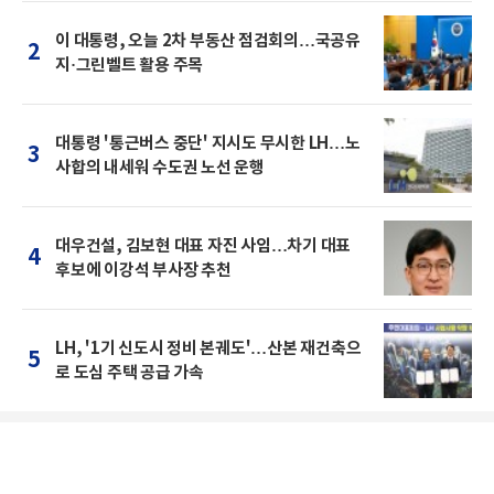
이 대통령, 오늘 2차 부동산 점검회의…국공유
2
지·그린벨트 활용 주목
대통령 '통근버스 중단' 지시도 무시한 LH…노
3
사합의 내세워 수도권 노선 운행
대우건설, 김보현 대표 자진 사임…차기 대표
4
후보에 이강석 부사장 추천
LH, '1기 신도시 정비 본궤도'…산본 재건축으
5
로 도심 주택 공급 가속