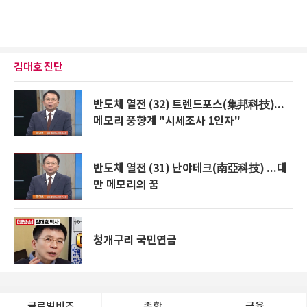
김대호 진단
반도체 열전 (32) 트렌드포스(集邦科技)...
메모리 풍향계 "시세조사 1인자"
반도체 열전 (31) 난야테크(南亞科技) ...대
만 메모리의 꿈
청개구리 국민연금
글로벌비즈
종합
금융