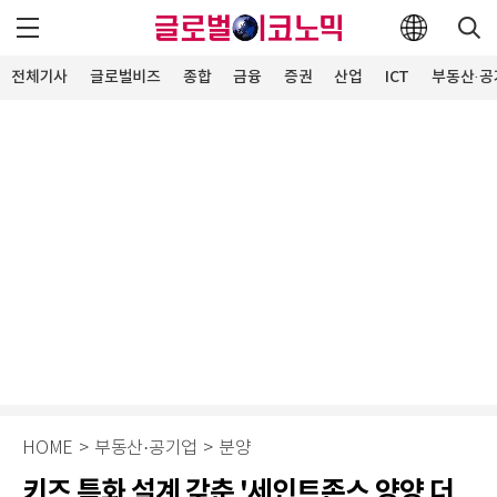
전체기사
글로벌비즈
종합
금융
증권
산업
ICT
부동산·공
HOME
>
부동산·공기업
>
분양
키즈 특화 설계 갖춘 '세인트존스 양양 더