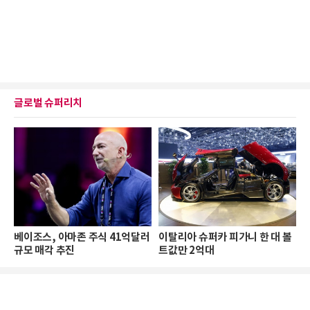
글로벌 슈퍼리치
베이조스, 아마존 주식 41억달러
이탈리아 슈퍼카 피가니 한 대 볼
규모 매각 추진
트값만 2억대