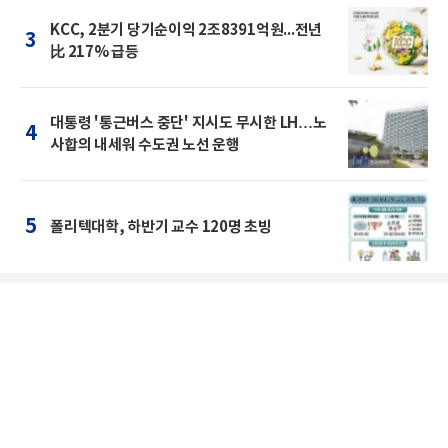
KCC, 2분기 당기순이익 2조8391억원...전년
3
比 217% 급등
대통령 '통근버스 중단' 지시도 무시한 LH…노
4
사합의 내세워 수도권 노선 운행
5
폴리텍대학, 하반기 교수 120명 초빙