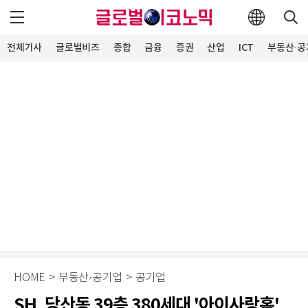
전체기사
글로벌비즈
종합
금융
증권
산업
ICT
부동산·공
HOME
>
부동산·공기업
>
공기업
SH, 당산동 39층 380세대 '아이사랑홈'