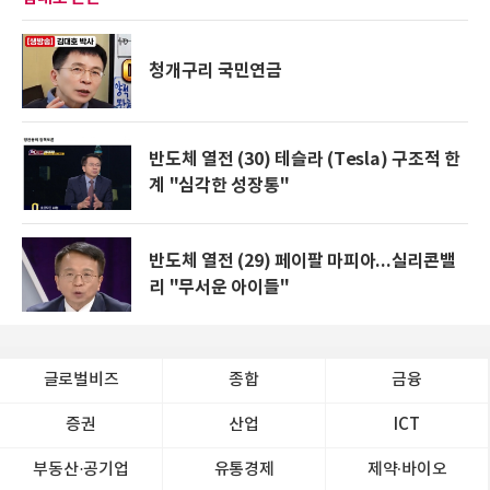
청개구리 국민연금
반도체 열전 (30) 테슬라 (Tesla) 구조적 한
계 "심각한 성장통"
반도체 열전 (29) 페이팔 마피아...실리콘밸
리 "무서운 아이들"
글로벌비즈
종합
금융
증권
산업
ICT
부동산·공기업
유통경제
제약∙바이오