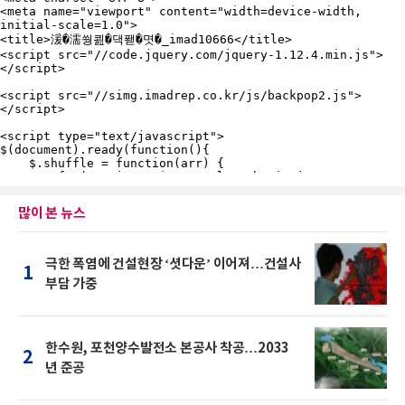
많이 본 뉴스
극한 폭염에 건설현장 ‘셧다운’ 이어져…건설사
1
부담 가중
한수원, 포천양수발전소 본공사 착공…2033
2
년 준공