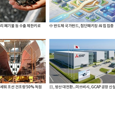
터리 폐기물 등 수출 제한키로
中 반도체 국가펀드, 첨단패키징·AI 칩 집중
세워 조선 건조량 50% 독점
日, 방산 대전환...미쓰비시, GCAP 공장 신
박지수 아나운서가 타본 ‘전설의 무쏘’
초보자도 반할 반전 매력”