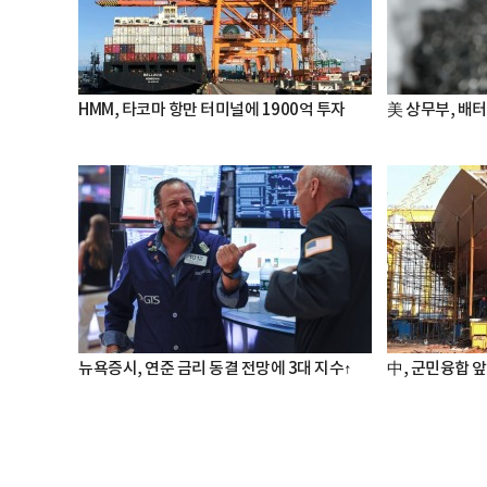
HMM, 타코마 항만 터미널에 1900억 투자
美 상무부, 배
뉴욕증시, 연준 금리 동결 전망에 3대 지수↑
中, 군민융합 앞