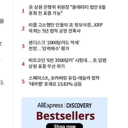
美 상원 은행위 위원장 "클래리티 법안 8월
1
휴회 전 표결 가능"
성을
리플 고소했던 인물이 美 정보국장...XRP
2
옥죄는 5년 법적 공방 잔혹사
샌디스크 ‘2000달러도 약세’
로
3
전망…'강력매수' 평가
등
비트코인 '6만 3500달러' 시험대… 美 입법
4
상원 표결 무산 위기
스페이스X, 숏커버링 유입-테슬라 합작
5
다.
'테라팹' 호재로 15.83% 급등