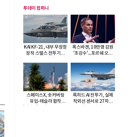
투데이 컴퍼니
KAI KF-21, 내부 무장창
폭스바겐, 10만명 감원
장착 스텔스 전투기로
'초강수'...포르쉐 오너
진화…5.5세대 도약
직접 경고
선언
스페이스X, 숏커버링
록히드 AI 전투기, 실제
유입-테슬라 합작
적외선 센서로 27차례
'테라팹' 호재로 15.83%
자율 요격 성공
급등