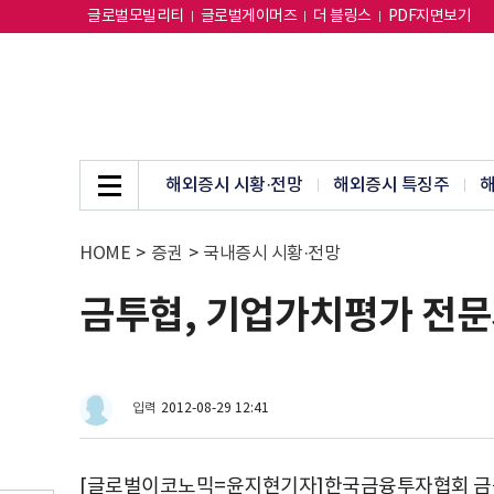
글로벌모빌리티
글로벌게이머즈
더 블링스
PDF지면보기
해외증시 시황·전망
해외증시 특징주
해
HOME
>
증권
>
국내증시 시황·전망
금투협, 기업가치평가 전문
입력
2012-08-29 12:41
[글로벌이코노믹=윤지현기자]한국금융투자협회 금