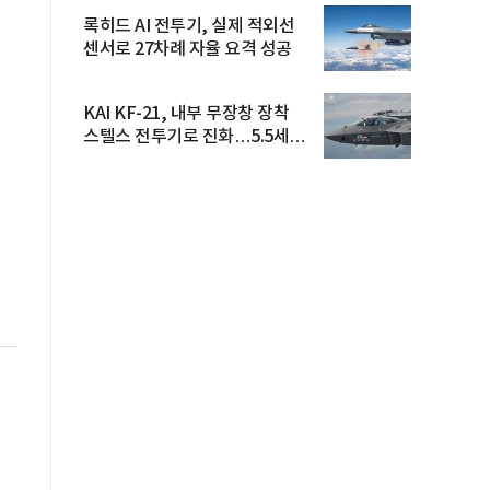
록히드 AI 전투기, 실제 적외선
센서로 27차례 자율 요격 성공
KAI KF-21, 내부 무장창 장착
스텔스 전투기로 진화…5.5세대
도...