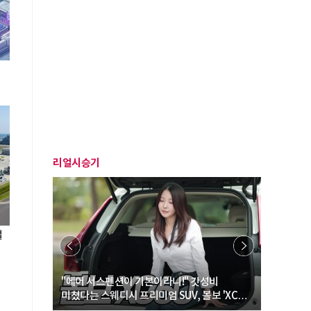
리얼시승기
설
… “여성·
"에어 서스펜션이 기본이라니!" 갓성비
"디자인 대
미쳤다는 스웨디시 프리미엄 SUV, 볼보 'XC60
크로스오버
B5 울트라'