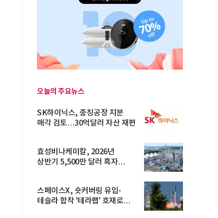
오늘의 주요뉴스
SK하이닉스, 충칭공장 지분
매각 검토…30억달러 자산 재편
효성비나케미칼, 2026년
상반기 5,500만 달러 흑자
전환… 4대 체...
스페이스X, 숏커버링 유입-
테슬라 합작 '테라팹' 호재로
15.83% ...