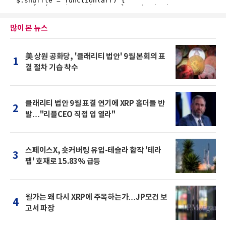
많이 본 뉴스
美 상원 공화당, '클래리티 법안' 9월 본회의 표
1
결 절차 기습 착수
클래리티 법안 9월 표결 연기에 XRP 홀더들 반
2
발…"리플CEO 직접 입 열라"
스페이스X, 숏커버링 유입-테슬라 합작 '테라
3
팹' 호재로 15.83% 급등
월가는 왜 다시 XRP에 주목하는가…JP모건 보
4
고서 파장