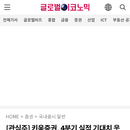
전체기사
글로벌비즈
종합
금융
증권
산업
ICT
부동산·공
HOME
>
증권
>
국내증시 일반
[관심주] 키움증권, 4분기 실적 기대치 웃