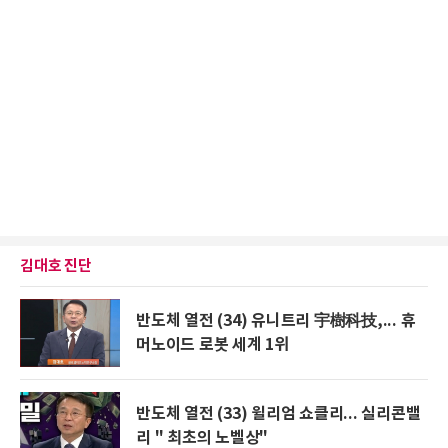
김대호 진단
반도체 열전 (34) 유니트리 宇樹科技,... 휴
머노이드 로봇 세계 1위
반도체 열전 (33) 윌리엄 쇼클리... 실리콘밸
리 " 최초의 노벨상"