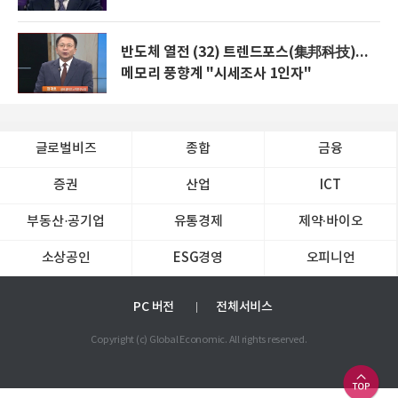
반도체 열전 (32) 트렌드포스(集邦科技)...
메모리 풍향계 "시세조사 1인자"
글로벌비즈
종합
금융
증권
산업
ICT
부동산·공기업
유통경제
제약∙바이오
소상공인
ESG경영
오피니언
PC 버전
전체서비스
Copyright (c) Global Economic. All rights reserved.