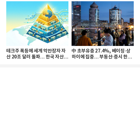
테크주 폭등에 세계 억만장자 자
中 초부유층 27.4%, 베이징·상
산 20조 달러 돌파… 한국 자산
하이에 집중… 부동산·증시 한파
격차 확대
로 자산은 소폭 감소