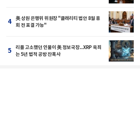
美 상원 은행위 위원장 "클래리티 법안 8월 휴
4
회 전 표결 가능"
리플 고소했던 인물이 美 정보국장...XRP 옥죄
5
는 5년 법적 공방 잔혹사