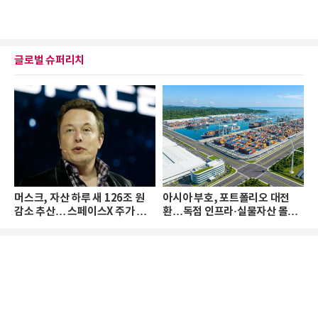
글로벌 슈퍼리치
머스크, 자산 하루 새 126조 원
아시아 부호, 포트폴리오 대전
감소 추산… 스페이스X 주가 하
환…독점 인프라·실물자산 몰린
락 때문
다