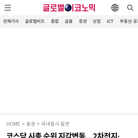
전체기사
글로벌비즈
종합
금융
증권
산업
ICT
부동산·공
HOME
>
증권
>
국내증시 일반
코스닥 시총 순위 지각변동…2차전지·