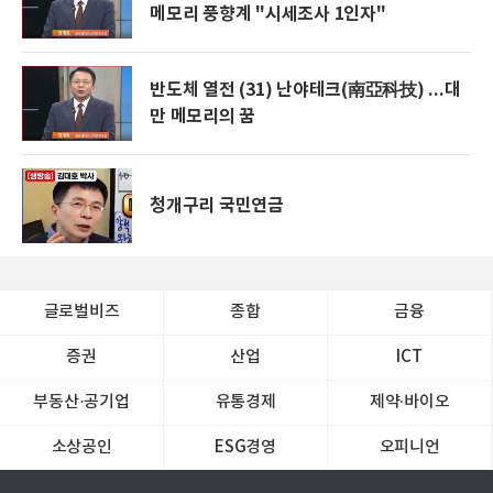
메모리 풍향계 "시세조사 1인자"
반도체 열전 (31) 난야테크(南亞科技) ...대
만 메모리의 꿈
청개구리 국민연금
글로벌비즈
종합
금융
증권
산업
ICT
부동산·공기업
유통경제
제약∙바이오
소상공인
ESG경영
오피니언