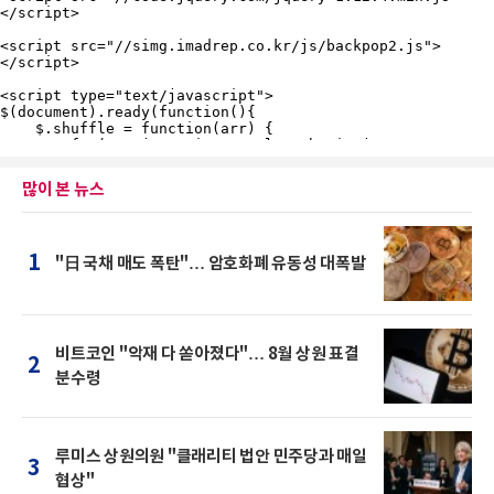
많이 본 뉴스
1
"日 국채 매도 폭탄"… 암호화폐 유동성 대폭발
비트코인 "악재 다 쏟아졌다"… 8월 상원 표결
2
분수령
루미스 상원의원 "클래리티 법안 민주당과 매일
3
협상"