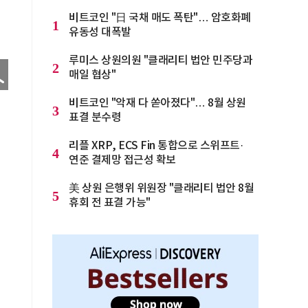
비트코인 "日 국채 매도 폭탄"… 암호화폐
1
유동성 대폭발
루미스 상원의원 "클래리티 법안 민주당과
2
매일 협상"
비트코인 "악재 다 쏟아졌다"… 8월 상원
3
표결 분수령
리플 XRP, ECS Fin 통합으로 스위프트·
4
연준 결제망 접근성 확보
美 상원 은행위 위원장 "클래리티 법안 8월
5
휴회 전 표결 가능"