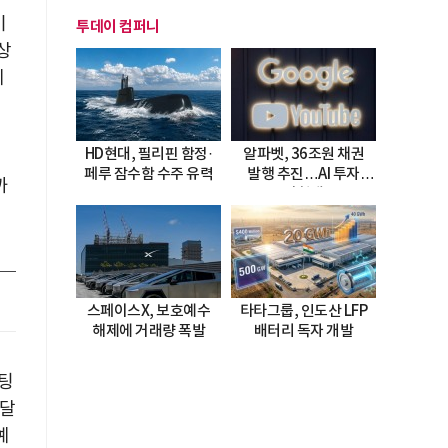
이
투데이 컴퍼니
상
데
HD현대, 필리핀 함정·
알파벳, 36조원 채권
페루 잠수함 수주 유력
발행 추진…AI 투자
까
시험대
스페이스X, 보호예수
타타그룹, 인도산 LFP
해제에 거래량 폭발
배터리 독자 개발
팅
 달
예