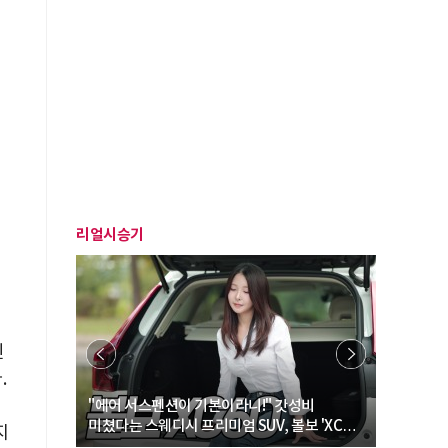
리얼시승기
진
.
… “여성·
"에어 서스펜션이 기본이라니!" 갓성비
"디자인 대
미쳤다는 스웨디시 프리미엄 SUV, 볼보 'XC60
크로스오버
지
B5 울트라'