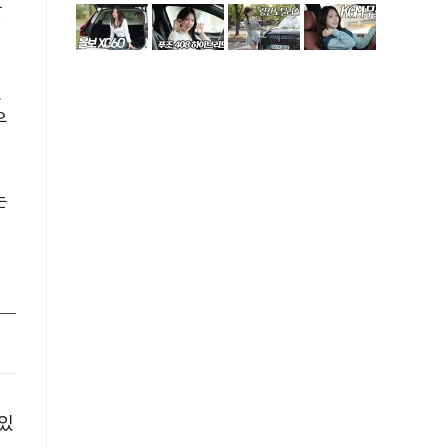
발
있
우
는
할
있