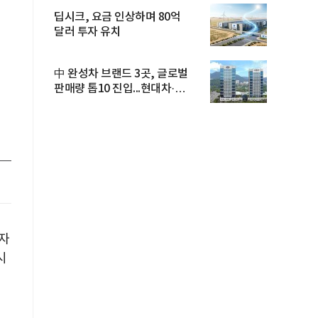
딥시크, 요금 인상하며 80억
달러 투자 유치
中 완성차 브랜드 3곳, 글로벌
판매량 톱10 진입...현대차·
기아...
양자
시
해