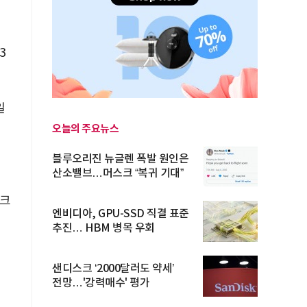
의
3
일
오늘의 주요뉴스
블루오리진 뉴글렌 폭발 원인은
산소밸브…머스크 “복귀 기대”
이크
엔비디아, GPU-SSD 직결 표준
추진… HBM 병목 우회
샌디스크 ‘2000달러도 약세’
전망…'강력매수' 평가