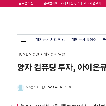
글로벌모빌리티
글로벌게이머즈
더 블링스
PDF지면보기
해외증시 시황·전망
해외증시 특징주
해
HOME
>
증권
>
해외증시 일반
양자 컴퓨팅 투자, 아이온
이태준 기자
입력
2025-04-20 11:15