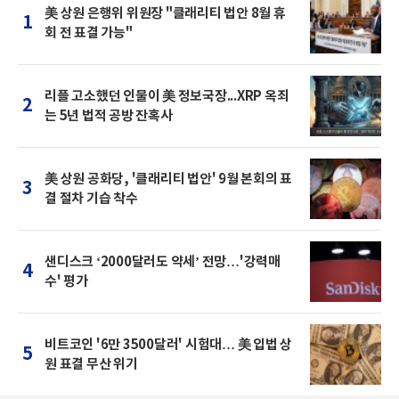
美 상원 은행위 위원장 "클래리티 법안 8월 휴
1
회 전 표결 가능"
리플 고소했던 인물이 美 정보국장...XRP 옥죄
2
는 5년 법적 공방 잔혹사
美 상원 공화당, '클래리티 법안' 9월 본회의 표
3
결 절차 기습 착수
샌디스크 ‘2000달러도 약세’ 전망…'강력매
4
수' 평가
비트코인 '6만 3500달러' 시험대… 美 입법 상
5
원 표결 무산 위기