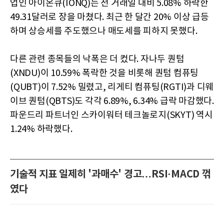
업인 아이온큐(IONQ)는 전 거래일 대비 5.08% 하락한
49.31달러로 장을 마쳤다. 최근 한 달간 20% 이상 급등
하며 상승세를 주도했으나 매도세를 피하지 못했다.
다른 관련 종목들의 낙폭은 더 컸다. 자나두 퀀텀
(XNDU)이 10.59% 폭락한 것을 비롯해 퀀텀 컴퓨팅
(QUBT)이 7.52% 밀렸고, 리게티 컴퓨팅(RGTI)과 디웨
이브 퀀텀(QBTS)도 각각 6.89%, 6.34% 급락 마감했다.
파운드리 파트너인 스카이워터 테크놀로지(SKYT) 역시
1.24% 하락했다.
기술적 지표 일제히 '과매수' 경고…RSI·MACD 꺾
였다