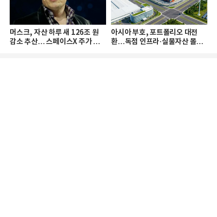
머스크, 자산 하루 새 126조 원
아시아 부호, 포트폴리오 대전
감소 추산… 스페이스X 주가 하
환…독점 인프라·실물자산 몰린
락 때문
다