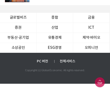
글로벌비즈
종합
금융
증권
산업
ICT
부동산·공기업
유통경제
제약∙바이오
소상공인
ESG경영
오피니언
PC 버전
전체서비스
Copyright (c) Global Economic. All rights reserved.