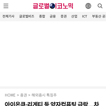
전체기사
글로벌비즈
종합
금융
증권
산업
ICT
부동산·공
HOME
>
증권
>
해외증시 특징주
아이온큐·리게티 등 양자컴퓨팅 급락…차