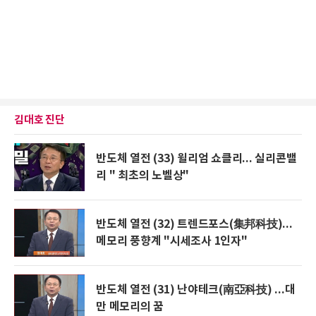
김대호 진단
반도체 열전 (33) 윌리엄 쇼클리... 실리콘밸
리 " 최초의 노벨상"
반도체 열전 (32) 트렌드포스(集邦科技)...
메모리 풍향계 "시세조사 1인자"
반도체 열전 (31) 난야테크(南亞科技) ...대
만 메모리의 꿈