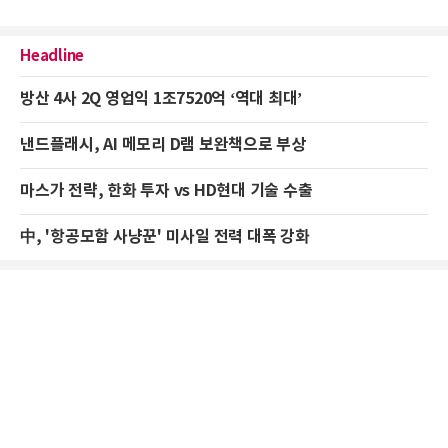
Headline
방산 4사 2Q 영업익 1조7520억 ‘역대 최대’
낸드플래시, AI 메모리 D램 보완책으로 부상
마스가 전략, 한화 투자 vs HD현대 기술 수출
中, '항공모함 사냥꾼' 미사일 전력 대폭 강화