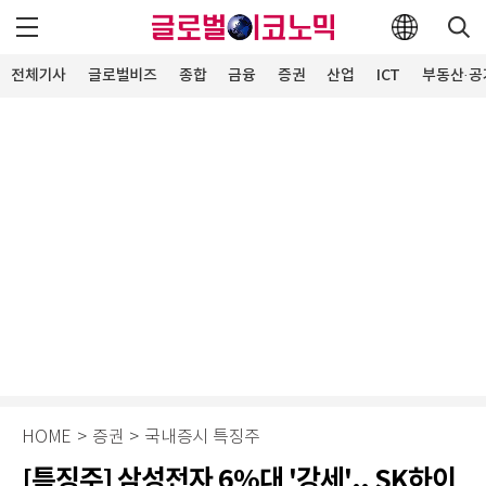
전체기사
글로벌비즈
종합
금융
증권
산업
ICT
부동산·공
HOME
>
증권
>
국내증시 특징주
[특징주] 삼성전자 6%대 '강세'.. SK하이