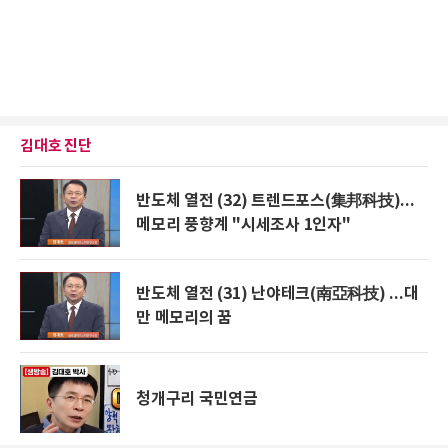
김대호 진단
반도체 열전 (32) 트렌드포스(集邦科技)...
메모리 풍향계 "시세조사 1인자"
반도체 열전 (31) 난야테크(南亞科技) ...대
만 메모리의 꿈
청개구리 국민연금