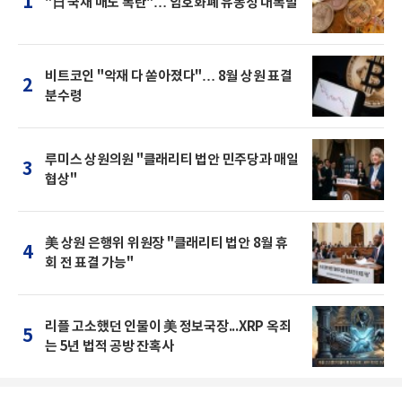
1
"日 국채 매도 폭탄"… 암호화폐 유동성 대폭발
비트코인 "악재 다 쏟아졌다"… 8월 상원 표결
2
분수령
루미스 상원의원 "클래리티 법안 민주당과 매일
3
협상"
美 상원 은행위 위원장 "클래리티 법안 8월 휴
4
회 전 표결 가능"
리플 고소했던 인물이 美 정보국장...XRP 옥죄
5
는 5년 법적 공방 잔혹사