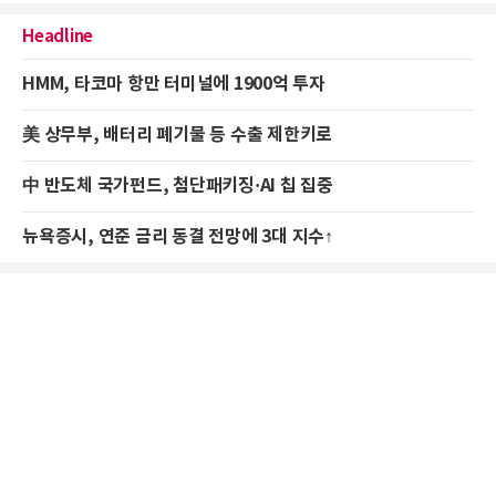
Headline
HMM, 타코마 항만 터미널에 1900억 투자
美 상무부, 배터리 폐기물 등 수출 제한키로
中 반도체 국가펀드, 첨단패키징·AI 칩 집중
뉴욕증시, 연준 금리 동결 전망에 3대 지수↑