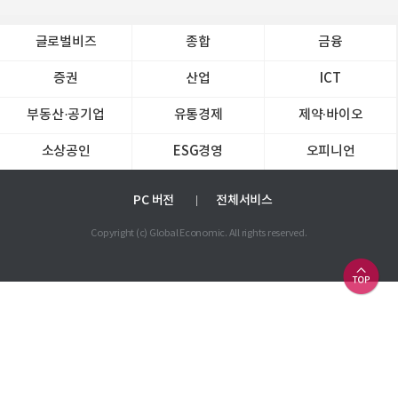
글로벌비즈
종합
금융
증권
산업
ICT
부동산·공기업
유통경제
제약∙바이오
소상공인
ESG경영
오피니언
PC 버전
전체서비스
Copyright (c) Global Economic. All rights reserved.