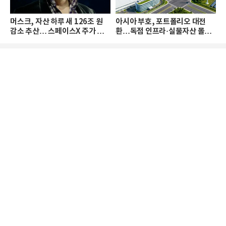
머스크, 자산 하루 새 126조 원
아시아 부호, 포트폴리오 대전
감소 추산… 스페이스X 주가 하
환…독점 인프라·실물자산 몰린
락 때문
다