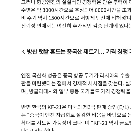
그러나 항공엔진의 실질적인 경쟁력은 단순 추력이 
수명은 약
3000
시간으로 추정되어
6000
시간을 초
비 주기 역시
1500
시간으로 서방제 엔진에 비해 짧
신뢰성 면에서는 여전히 추가적인 검증 단계에 있다
방산 텃밭 흔드는 중국산 제트기… 가격 경쟁 
K-
엔진 국산화 성공은 중국 항공 무기가 러시아의 수출
판을 마련했다는 점에서 경제적 시사점을 갖는다
.
실
며
,
방글라데시와 일부 중동 국가들도 가격 경쟁력을
반면 한국의
KF-21
은 미국의 제
3
국 판매 승인
(E/L)
는
"
중국이 엔진 자급화로 절감한 비용을 바탕으로
확대를 시도할 가능성이 크다
"
며
"KF-21
역시 글로