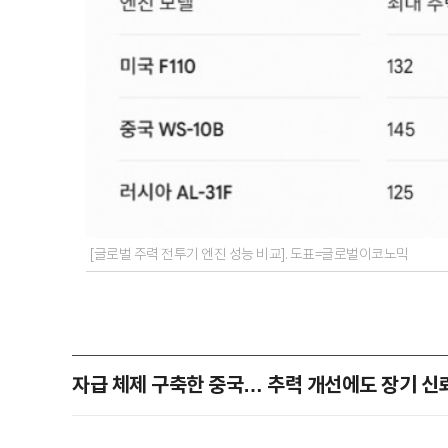
[글로벌 주력 전투기 엔진 성능 비교]. 도표=글로벌이코노믹
자급 체제 구축한 중국… 추력 개선에도 장기 신