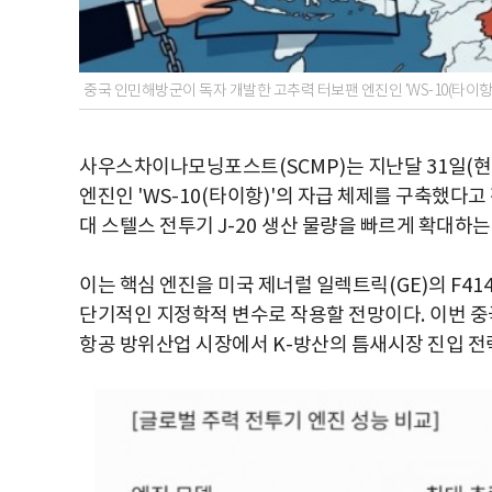
중국 인민해방군이 독자 개발한 고추력 터보팬 엔진인 'WS-10(타이항
사우스차이나모닝포스트
(SCMP)
는 지난달
31
일
(
현
엔진인
'WS-10(
타이항
)'
의 자급 체제를 구축했다고
대 스텔스 전투기
J-20
생산 물량을 빠르게 확대하는
이는 핵심 엔진을 미국 제너럴 일렉트릭
(GE)
의
F41
단기적인 지정학적 변수로 작용할 전망이다
.
이번 중
항공 방위산업 시장에서
K-
방산의 틈새시장 진입 전