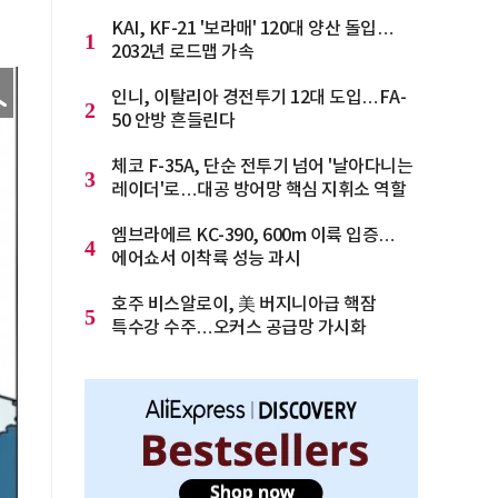
KAI, KF-21 '보라매' 120대 양산 돌입…
1
2032년 로드맵 가속
인니, 이탈리아 경전투기 12대 도입…FA-
2
50 안방 흔들린다
체코 F-35A, 단순 전투기 넘어 '날아다니는
3
레이더'로…대공 방어망 핵심 지휘소 역할
엠브라에르 KC-390, 600m 이륙 입증…
4
에어쇼서 이착륙 성능 과시
호주 비스알로이, 美 버지니아급 핵잠
5
특수강 수주…오커스 공급망 가시화