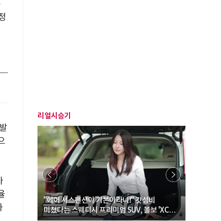
총
정
리얼시승기
 발
으
자
율
… “여성·
"에어 서스펜션이 기본이라니!" 갓성비
"디자인 대
하
미쳤다는 스웨디시 프리미엄 SUV, 볼보 'XC60
크로스오버
B5 울트라'