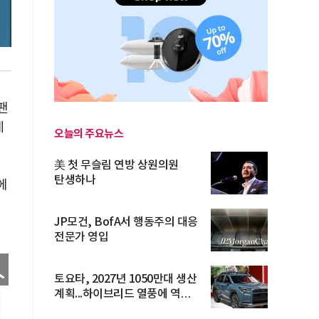
팬
세
오늘의 주요뉴스
美 첫 무슬림 연방 상원의원
탄생하나
에
JP모건, BofA서 행동주의 대응
전문가 영입
토요타, 2027년 1050만대 생산
계획...하이브리드 열풍에 역대
최...