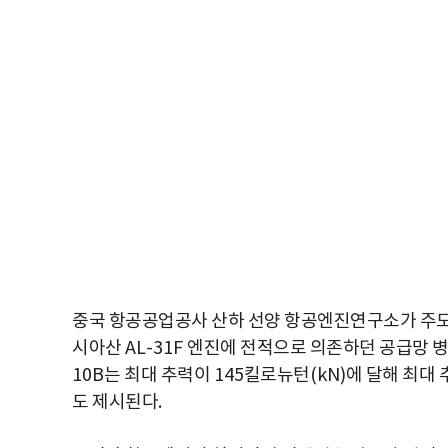
중국 항공공업공사 산하 선양 항공엔진연구소가 주
시아산
AL-31F
엔진에 전적으로 의존하던 공급망 병
10B
는 최대 추력이
145
킬로뉴턴
(kN)
에 달해 최대
도 제시된다
.