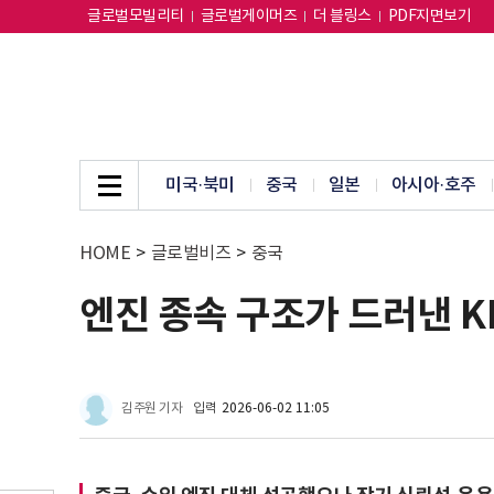
글로벌모빌리티
글로벌게이머즈
더 블링스
PDF지면보기
미국·북미
중국
일본
아시아·호주
HOME
>
글로벌비즈
>
중국
엔진 종속 구조가 드러낸 KF
김주원 기자
입력
2026-06-02 11:05