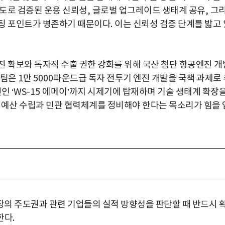
도로 검증된 운용 신뢰성
,
글로벌 업그레이드 생태계 공유
,
그
케팅 포인트가 병존하기 때문이다
.
이는 신뢰성 검증 단계를 밟고 
진 확보와 독자적 수출 권한 강화를 위해 국산 첨단 항공엔진 개
략팀은
1
만
5000
파운드급 독자 전투기 엔진 개발을 국책 과제로 
진인
‘WS-15
에메이
’
까지 시제기에 탑재하며 기술 생태계 확장
 예산 수립과 민관 협력체계를 정비해야 한다는 목소리가 힘을 
의 주도권과 관련 기업들의 실적 방향성을 판단할 때 반드시 
한다
.