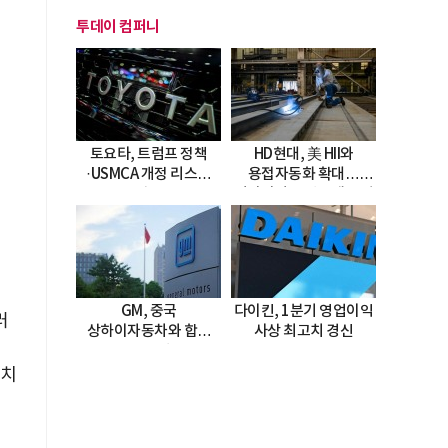
투데이 컴퍼니
토요타, 트럼프 정책
HD현대, 美 HII와
·USMCA 개정 리스크
용접자동화 확대…
직면
미시시피 조선소에 전격
도입
GM, 중국
다이킨, 1분기 영업이익
러
상하이자동차와 합작
사상 최고치 경신
-
20년 연장…
2047년까지 파트너십
수치
지속