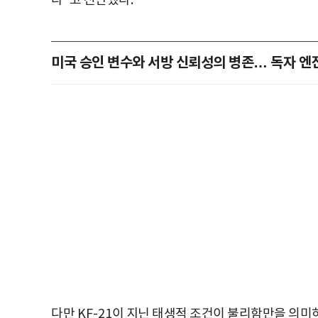
다
"
고 진단했다
.
미국 승인 변수와 서방 신뢰성의 병존… 독자 엔
다만
KF-21
이 지닌 태생적 조건이 불리함만을 의미