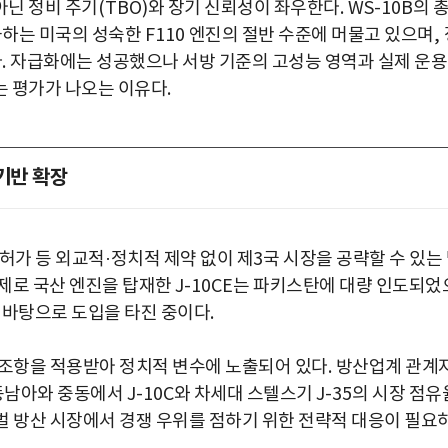
아닌 정비 주기
(TBO)
와 장기 신뢰성이 좌우한다
. WS-10B
의 
과하는 미국의 성숙한
F110
엔진의 절반 수준에 머물고 있으며
,
다
.
자급화에는 성공했으나 서방 기준의 고성능 영역과 실제 운용
는 평가가 나오는 이유다
.
기반 확장
 허가 등 외교적
·
정치적 제약 없이 제
3
국 시장을 공략할 수 있는
제로 국산 엔진을 탑재한
J-10CE
는 파키스탄에 대량 인도되었
 바탕으로 도입을 타진 중이다
.
조항을 적용받아 정치적 변수에 노출되어 있다
.
방산업계 관계
 동남아와 중동에서
J-10C
와 차세대 스텔스기
J-35
의 시장 점유
박지수 아나운서가 타본 ‘전설의 무쏘’
벌 방산 시장에서 경쟁 우위를 점하기 위한 전략적 대응이 필요
초보자도 반할 반전 매력”