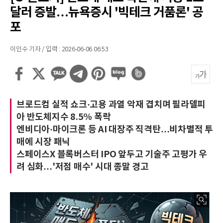
달러 증발…뉴욕증시 '빅테크 거품론' 공
포
이인수 기자 / 입력 : 2026-06-06 06:53
브로드컴 실적 쇼크·고용 과열 악재 겹치며 필라델피
아 반도체지수 8.5% 폭락
엔비디아·마이크론 등 AI 대장주 직격탄…비차별적 투
매에 시장 패닉
스페이스X 블록버스터 IPO 앞두고 기술주 고평가 우
려 심화…'저점 매수' 시대 종말 경고