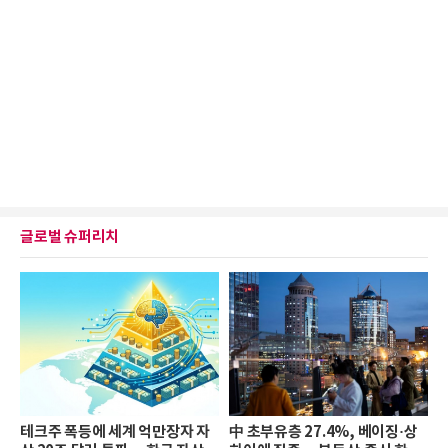
글로벌 슈퍼리치
테크주 폭등에 세계 억만장자 자
中 초부유층 27.4%, 베이징·상