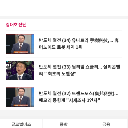
김대호 진단
반도체 열전 (34) 유니트리 宇樹科技,... 휴
머노이드 로봇 세계 1위
반도체 열전 (33) 윌리엄 쇼클리... 실리콘밸
리 " 최초의 노벨상"
반도체 열전 (32) 트렌드포스(集邦科技)...
메모리 풍향계 "시세조사 1인자"
글로벌비즈
종합
금융