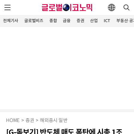
전체기사
글로벌비즈
종합
금융
증권
산업
ICT
부동산·공
HOME
>
증권
>
해외증시 일반
[G-돋보기] 반도체 매도 폭탄에 시총 1조