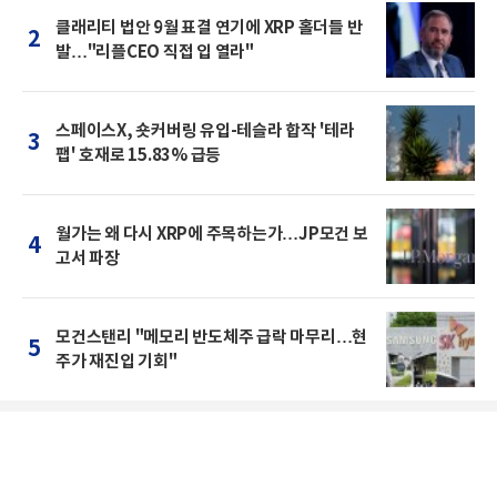
클래리티 법안 9월 표결 연기에 XRP 홀더들 반
2
발…"리플CEO 직접 입 열라"
스페이스X, 숏커버링 유입-테슬라 합작 '테라
3
팹' 호재로 15.83% 급등
월가는 왜 다시 XRP에 주목하는가…JP모건 보
4
고서 파장
모건스탠리 "메모리 반도체주 급락 마무리…현
5
주가 재진입 기회"