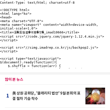
많이 본 뉴스
美 상원 공화당, '클래리티 법안' 9월 본회의 표
1
결 절차 기습 착수