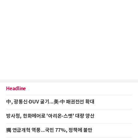
Headline
中, 광통신·DUV 굴기...美·中 패권전선 확대
방사청, 한화에어로 '아리온-스멧' 대량 양산
獨 연금개혁 역풍...국민 77%, 정책에 불만