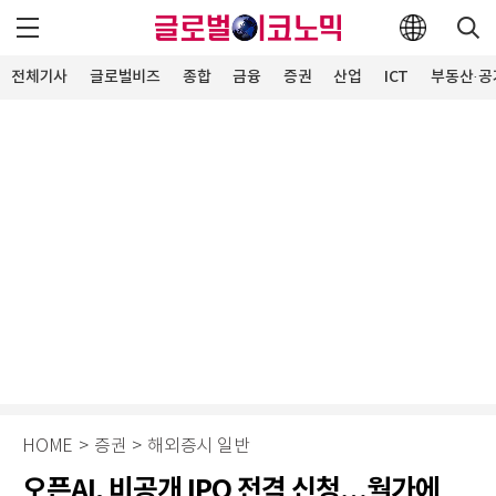
전체기사
글로벌비즈
종합
금융
증권
산업
ICT
부동산·공
HOME
>
증권
>
해외증시 일반
오픈AI, 비공개 IPO 전격 신청…월가에