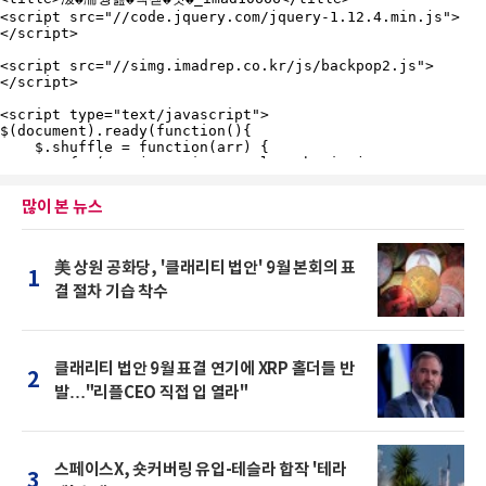
많이 본 뉴스
美 상원 공화당, '클래리티 법안' 9월 본회의 표
1
결 절차 기습 착수
클래리티 법안 9월 표결 연기에 XRP 홀더들 반
2
발…"리플CEO 직접 입 열라"
스페이스X, 숏커버링 유입-테슬라 합작 '테라
3