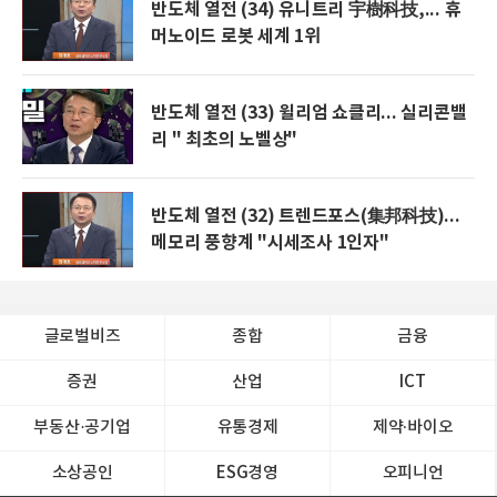
반도체 열전 (34) 유니트리 宇樹科技,... 휴
머노이드 로봇 세계 1위
반도체 열전 (33) 윌리엄 쇼클리... 실리콘밸
리 " 최초의 노벨상"
반도체 열전 (32) 트렌드포스(集邦科技)...
메모리 풍향계 "시세조사 1인자"
글로벌비즈
종합
금융
증권
산업
ICT
부동산·공기업
유통경제
제약∙바이오
소상공인
ESG경영
오피니언