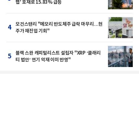
팹' 호재로 15.83% 급등
모건스탠리 "메모리 반도체주 급락 마무리…현
4
주가 재진입 기회"
블랙 스완 캐피털리스트 설립자 "XRP ‘클래리
5
티 법안’ 연기 악재 이미 반영"