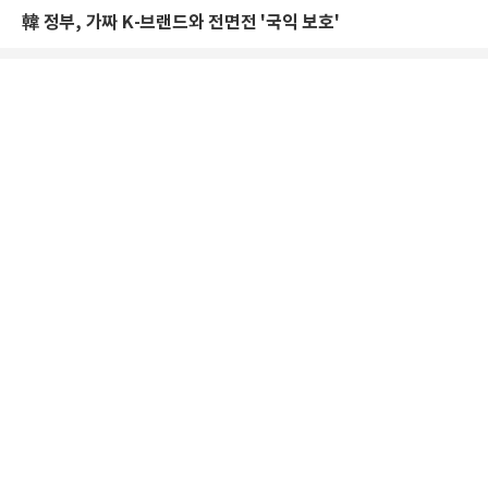
韓 정부, 가짜 K-브랜드와 전면전 '국익 보호'