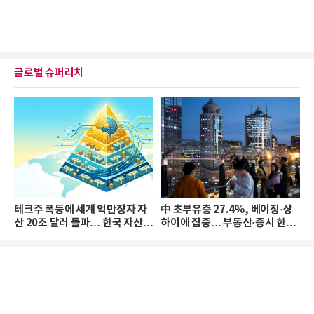
글로벌 슈퍼리치
테크주 폭등에 세계 억만장자 자
中 초부유층 27.4%, 베이징·상
산 20조 달러 돌파… 한국 자산
하이에 집중… 부동산·증시 한파
격차 확대
로 자산은 소폭 감소