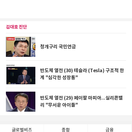
김대호 진단
청개구리 국민연금
반도체 열전 (30) 테슬라 (Tesla) 구조적 한
계 "심각한 성장통"
반도체 열전 (29) 페이팔 마피아...실리콘밸
리 "무서운 아이들"
글로벌비즈
종합
금융