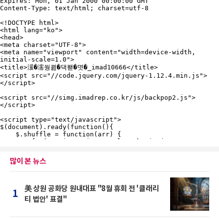
많이 본 뉴스
美 상원 공화당 원내대표 "8월 휴회 전 '클래리
1
티 법안' 표결"