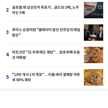
글로벌 IB 삼성전자 목표가…골드만 2배, 노무
2
라는 3배
루미스 상원의원 "클래리티 법안 민주당과 매일
3
협상"
비트코인 "日 국채 매도 폭탄"… 암호화폐 유동
4
성 대폭발
"10억 개서 1억 개로"… 리플 레저 결제량 하루
5
새 90% 폭락