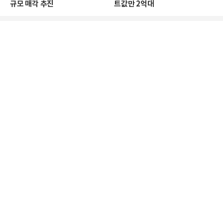
규모 매각 추진
트값만 2억대