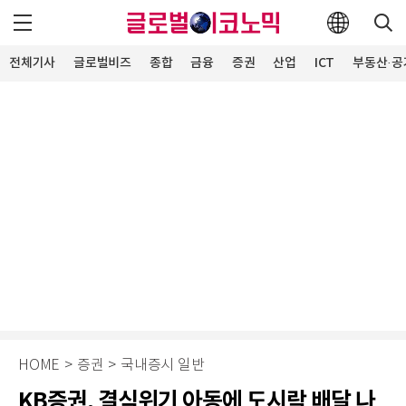
전체기사
글로벌비즈
종합
금융
증권
산업
ICT
부동산·공
HOME
>
증권
>
국내증시 일반
KB증권, 결식위기 아동에 도시락 배달 나