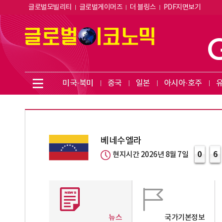
글로벌모빌리티
글로벌게이머즈
더 블링스
PDF지면보기
미국·북미
중국
일본
아시아·호주
베네수엘라
0
6
현지시간 2026년 8월 7일
뉴스
국가기본정보