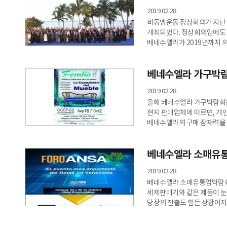
2019.02.28
비동맹운동 정상회의가 지난 9월
개최되었다. 정상회의임에도 
베네수엘라가 2019년까지 
베네수엘라 가구박
2019.02.28
올해 베네수엘라 가구박람회는
현지 판매업체에 따르면, 개
베네수엘라의 구매 잠재력을 
대비해야 할 것으로 보인다.
베네수엘라 소매유
2019.02.28
베네수엘라 소매유통업박람회
세제판매기와 같은 제품이 눈
당장의 진출도 힘든 상황이지
등은 진출이 유망할 것으로 보