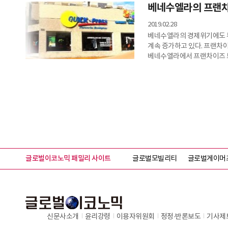
베네수엘라의 프랜
2019.02.28
베네수엘라의 경제위기에도 
계속 증가하고 있다. 프랜차이
베네수엘라에서 프랜차이즈 브
브라질, 멕시코, 아르헨티나
업체가 운영되고 있다.
글로벌이코노믹 패밀리 사이트
글로벌모빌리티
글로벌게이머
신문사소개
윤리강령
이용자위원회
정정∙반론보도
기사제