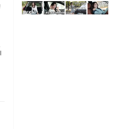
생
고
예