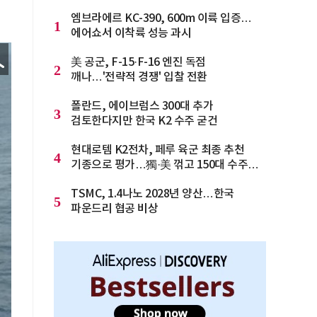
엠브라에르 KC-390, 600m 이륙 입증…
1
에어쇼서 이착륙 성능 과시
美 공군, F-15·F-16 엔진 독점
2
깨나…'전략적 경쟁' 입찰 전환
폴란드, 에이브럼스 300대 추가
3
검토한다지만 한국 K2 수주 굳건
현대로템 K2전차, 페루 육군 최종 추천
4
기종으로 평가…獨·美 꺾고 150대 수주
청신호
TSMC, 1.4나노 2028년 양산…한국
5
파운드리 협공 비상