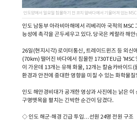
인도양에서 일요일 침몰하기 전 코치 앞바다에서 기울어져 있는 MSC 
인도 남동부 아라비아해에서 리베리아 국적의 MSC 
능성에 촉각을 곤두세우고 있다. 당국은 케랄라 해안
26일(현지시각) 로이터통신, 트레이드윈즈 등 외신에
(70km) 떨어진 바다에서 침몰한 1730TEU급 'MSC
이 가운데 13개는 유해 화물, 12개는 칼슘카바이드
환경과 안전에 중대한 영향을 미칠 수 있는 화학물질
인도 해안경비대가 공개한 영상과 사진에는 낡은 이 
구명뗏목을 펼치는 긴박한 순간이 담겼다.
◇ 인도 해군·해경 긴급 투입…선원 24명 전원 구조