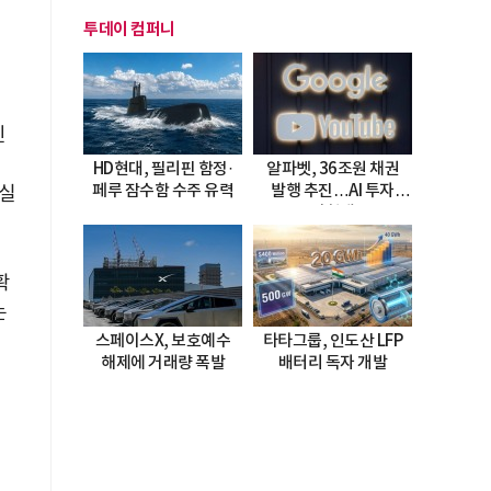
투데이 컴퍼니
진
경
HD현대, 필리핀 함정·
알파벳, 36조원 채권
페루 잠수함 수주 유력
발행 추진…AI 투자
 실
시험대
확
는
스페이스X, 보호예수
타타그룹, 인도산 LFP
해제에 거래량 폭발
배터리 독자 개발