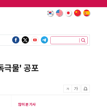
독극물' 공포
많이 본 기사