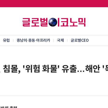
유럽
중남미·중동·아프리카
국제
글로벌CEO
침몰, '위험 화물' 유출…해안 '