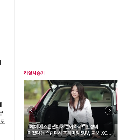
뤄
리얼시승기
베
뮤
인도
… “여성·
"에어 서스펜션이 기본이라니!" 갓성비
"디자인 대
미쳤다는 스웨디시 프리미엄 SUV, 볼보 'XC60
크로스오버
B5 울트라'