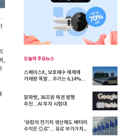
가
리
오늘의 주요뉴스
며,
어
스페이스X, 보호예수 해제에
거래량 폭발…주가는 6.14%
반등
해
알파벳, 36조원 채권 발행
추진…AI 투자 시험대
“유럽이 전기차 생산해도 배터리
수익은 亞로”… 유로 부가가치...