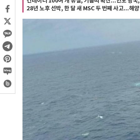
컨테이너 100여 개 유실, 기름띠 확산…인도 당국,
28년 노후 선박, 한 달 새 MSC 두 번째 사고…해양