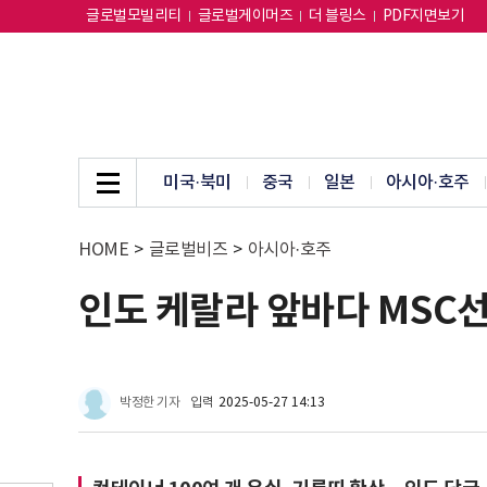
글로벌모빌리티
글로벌게이머즈
더 블링스
PDF지면보기
미국·북미
중국
일본
아시아·호주
HOME
>
글로벌비즈
>
아시아·호주
인도 케랄라 앞바다 MSC선 
박정한 기자
입력
2025-05-27 14:13