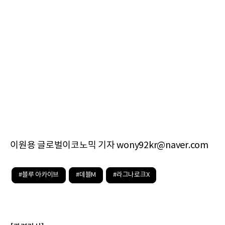
이원용 글로벌이코노믹 기자 wony92kr@naver.com
#블루 아카이브
#데블M
#라그나로크X