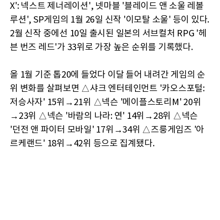
X': 넥스트 제너레이션', 넷마블 '블레이드 앤 소울 레볼
루션', SP게임의 1월 26일 신작 '이모탈 소울' 등이 있다.
2월 신작 중에선 10일 출시된 일본의 서브컬처 RPG '헤
븐 번즈 레드'가 33위로 가장 높은 순위를 기록했다.
올 1월 기준 톱20에 들었다 이달 들어 내려간 게임의 순
위 변화를 살펴보면 △샤크 엔터테인먼트 '카오스포털:
저승사자' 15위→21위 △넥슨 '메이플스토리M' 20위
→23위 △넥슨 '바람의 나라: 연' 14위→28위 △넥슨
'던전 앤 파이터 모바일' 17위→34위 △즈룽게임즈 '아
르케랜드' 18위→42위 등으로 집계됐다.