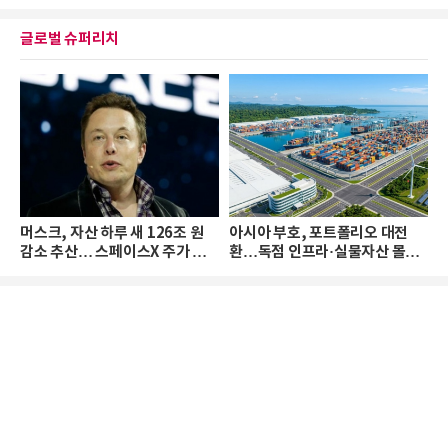
글로벌 슈퍼리치
머스크, 자산 하루 새 126조 원
아시아 부호, 포트폴리오 대전
감소 추산… 스페이스X 주가 하
환…독점 인프라·실물자산 몰린
락 때문
다