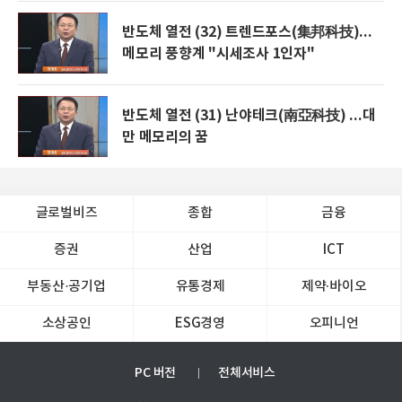
반도체 열전 (32) 트렌드포스(集邦科技)...
메모리 풍향계 "시세조사 1인자"
반도체 열전 (31) 난야테크(南亞科技) ...대
만 메모리의 꿈
글로벌비즈
종합
금융
증권
산업
ICT
부동산·공기업
유통경제
제약∙바이오
소상공인
ESG경영
오피니언
PC 버전
전체서비스