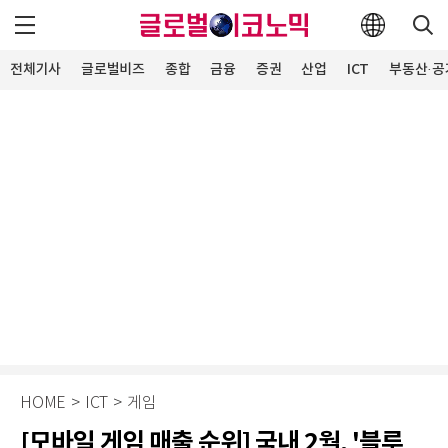
전체기사
글로벌비즈
종합
금융
증권
산업
ICT
부동산·공
HOME
>
ICT
>
게임
[모바일 게임 매출 순위] 국내 2월, '블루