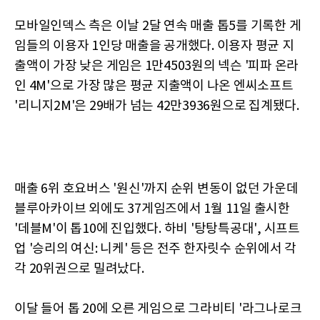
모바일인덱스 측은 이날 2달 연속 매출 톱5를 기록한 게
임들의 이용자 1인당 매출을 공개했다. 이용자 평균 지
출액이 가장 낮은 게임은 1만4503원의 넥슨 '피파 온라
인 4M'으로 가장 많은 평균 지출액이 나온 엔씨소프트
'리니지2M'은 29배가 넘는 42만3936원으로 집계됐다.
매출 6위 호요버스 '원신'까지 순위 변동이 없던 가운데
블루아카이브 외에도 37게임즈에서 1월 11일 출시한
'데블M'이 톱10에 진입했다. 하비 '탕탕특공대', 시프트
업 '승리의 여신: 니케' 등은 전주 한자릿수 순위에서 각
각 20위권으로 밀려났다.
이달 들어 톱 20에 오른 게임으로 그라비티 '라그나로크