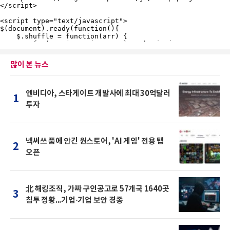
많이 본 뉴스
엔비디아, 스타게이트 개발사에 최대 30억달러
1
투자
넥써쓰 품에 안긴 원스토어, 'AI 게임' 전용 탭
2
오픈
北 해킹조직, 가짜 구인공고로 57개국 1640곳
3
침투 정황...기업·기업 보안 경종