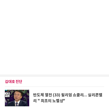
김대호 진단
반도체 열전 (33) 윌리엄 쇼클리... 실리콘밸
리 " 최초의 노벨상"