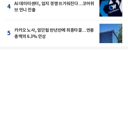
AI 데이터센터, 입지 경쟁 뜨거워진다…코어위
4
브 인니 진출
카카오 노사, 임단협 반년만에 최종타결…연봉
5
총액의 6.3% 인상