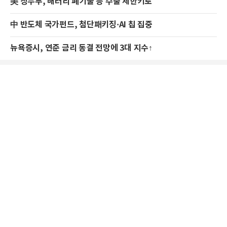
美 상무부, 배터리 폐기물 등 수출 제한키로
中 반도체 국가펀드, 첨단패키징·AI 칩 집중
뉴욕증시, 연준 금리 동결 전망에 3대 지수↑