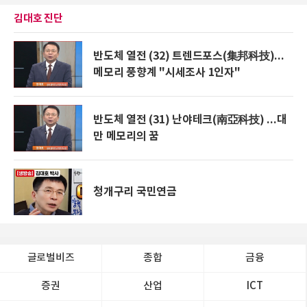
김대호 진단
반도체 열전 (32) 트렌드포스(集邦科技)...
메모리 풍향계 "시세조사 1인자"
반도체 열전 (31) 난야테크(南亞科技) ...대
만 메모리의 꿈
청개구리 국민연금
글로벌비즈
종합
금융
증권
산업
ICT