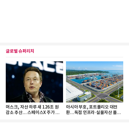
글로벌 슈퍼리치
머스크, 자산 하루 새 126조 원
아시아 부호, 포트폴리오 대전
감소 추산… 스페이스X 주가 하
환…독점 인프라·실물자산 몰린
락 때문
다