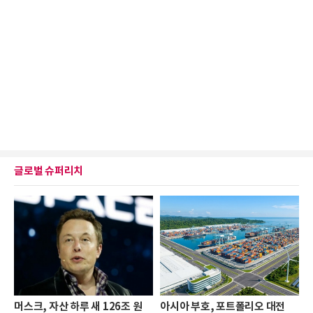
글로벌 슈퍼리치
머스크, 자산 하루 새 126조 원
아시아 부호, 포트폴리오 대전