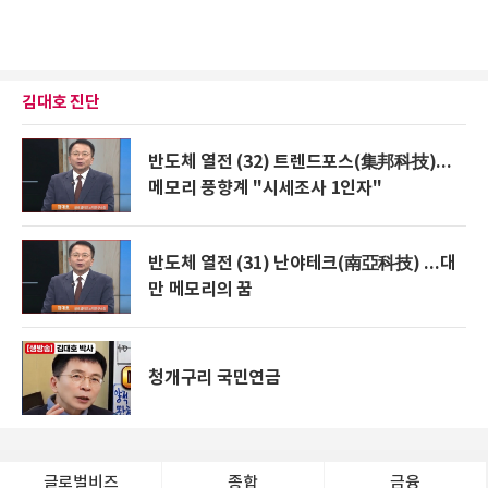
김대호 진단
반도체 열전 (32) 트렌드포스(集邦科技)...
메모리 풍향계 "시세조사 1인자"
반도체 열전 (31) 난야테크(南亞科技) ...대
만 메모리의 꿈
청개구리 국민연금
글로벌비즈
종합
금융