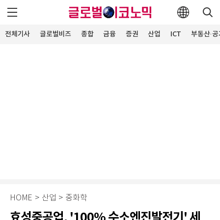
전체기사
글로벌비즈
종합
금융
증권
산업
ICT
부동산·공
HOME
>
산업
>
중화학
효성중공업, '100% 수소엔진발전기' 세