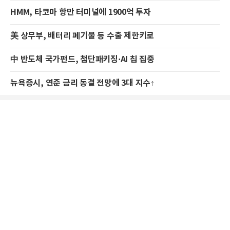
HMM, 타코마 항만 터미널에 1900억 투자
美 상무부, 배터리 폐기물 등 수출 제한키로
中 반도체 국가펀드, 첨단패키징·AI 칩 집중
뉴욕증시, 연준 금리 동결 전망에 3대 지수↑