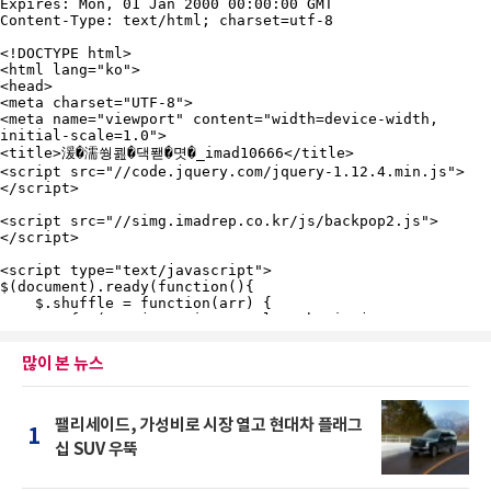
많이 본 뉴스
팰리세이드, 가성비로 시장 열고 현대차 플래그
1
십 SUV 우뚝