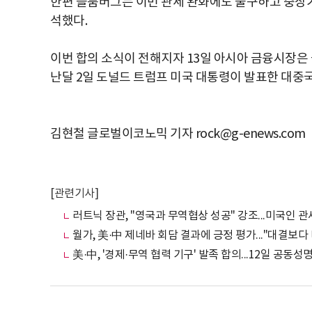
한편 블룸버그는 이번 관세 완화에도 불구하고 중장기
석했다.
이번 합의 소식이 전해지자 13일 아시아 금융시장은 긍정
난달 2일 도널드 트럼프 미국 대통령이 발표한 대중국
김현철 글로벌이코노믹 기자 rock@g-enews.com
[관련기사]
러트닉 장관, "영국과 무역협상 성공" 강조...미국인 
월가, 美·中 제네바 회담 결과에 긍정 평가..."대결보다
美·中, '경제·무역 협력 기구' 발족 합의...12일 공동성