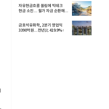
자유현금흐름 쏠림에 빅테크
현금 소진… 월가 자금 순환매
확산
금호석유화학, 2분기 영업익
3390억원…전년比 419.9%↑
이