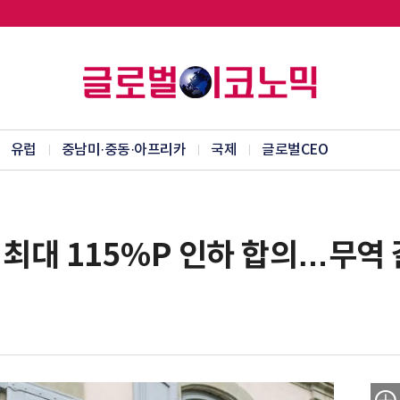
유럽
중남미·중동·아프리카
국제
글로벌CEO
세 최대 115%P 인하 합의…무역