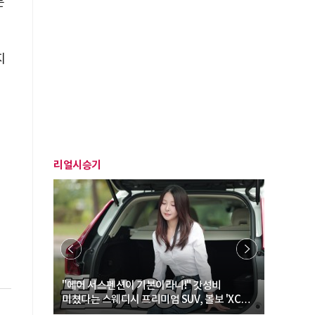
분
지
리얼시승기
… “여성·
"에어 서스펜션이 기본이라니!" 갓성비
"디자인 대
미쳤다는 스웨디시 프리미엄 SUV, 볼보 'XC60
크로스오버
B5 울트라'