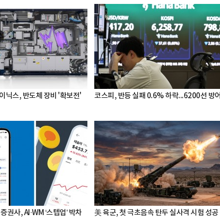
이닉스, 반도체 장비 '확보전'
코스피, 반등 실패 0.6% 하락...6200선 방
증권사, AI·WM ‘스텝업’ 박차
美 육군, 첫 극초음속 탄두 실사격 시험 성공