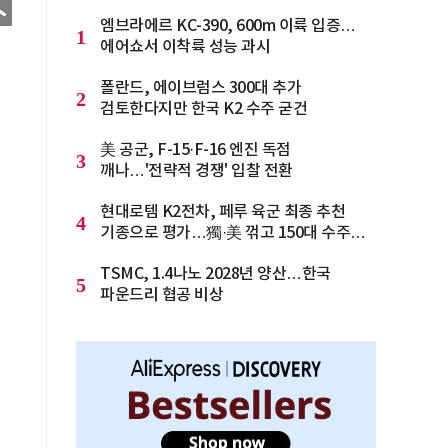
엠브라에르 KC-390, 600m 이륙 입증…
1
에어쇼서 이착륙 성능 과시
폴란드, 에이브럼스 300대 추가
2
검토한다지만 한국 K2 수주 굳건
美 공군, F-15·F-16 엔진 독점
3
깨나…'전략적 경쟁' 입찰 전환
현대로템 K2전차, 페루 육군 최종 추천
4
기종으로 평가…獨·美 꺾고 150대 수주
청신호
TSMC, 1.4나노 2028년 양산…한국
5
파운드리 협공 비상