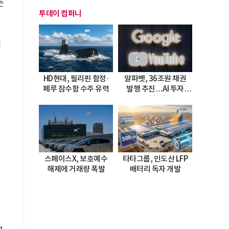
든
투데이 컴퍼니
히
HD현대, 필리핀 함정·
알파벳, 36조원 채권
페루 잠수함 수주 유력
발행 추진…AI 투자
시험대
스페이스X, 보호예수
타타그룹, 인도산 LFP
해제에 거래량 폭발
배터리 독자 개발