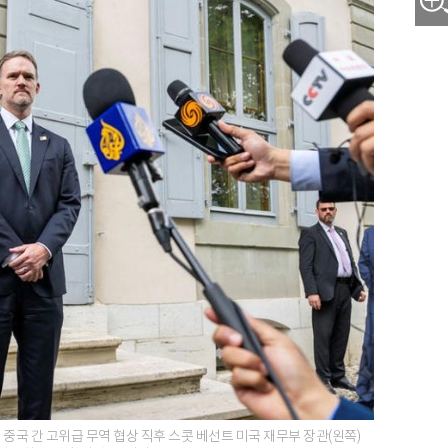
 중국 간 고위급 무역 협상 직후 스콧 베선트 미국 재무부 장관(왼쪽)