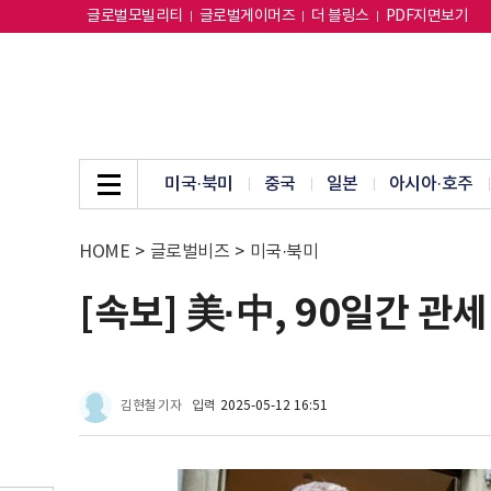
글로벌모빌리티
글로벌게이머즈
더 블링스
PDF지면보기
미국·북미
중국
일본
아시아·호주
HOME
>
글로벌비즈
>
미국·북미
[속보] 美·中, 90일간 관
김현철 기자
입력
2025-05-12 16:51