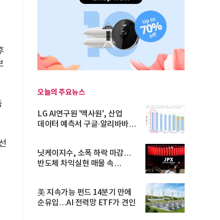
후
보
오늘의 주요뉴스
측
LG AI연구원 '엑사원', 산업
데이터 예측서 구글·알리바바
제쳐
베선
닛케이지수, 소폭 하락 마감…
반도체 차익실현 매물 속
TOPIX 선...
美 지속가능 펀드 14분기 만에
순유입…AI 전력망 ETF가 견인