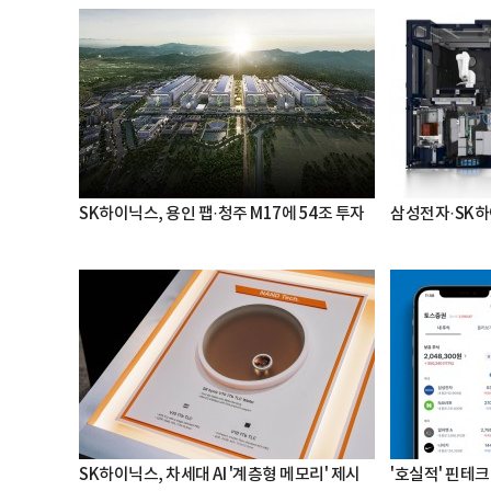
SK하이닉스, 용인 팹·청주 M17에 54조 투자
삼성전자·SK하
SK하이닉스, 차세대 AI '계층형 메모리' 제시
'호실적' 핀테크 