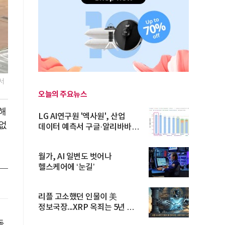
서
오늘의 주요뉴스
해
LG AI연구원 '엑사원', 산업
 없
데이터 예측서 구글·알리바바
제쳐
월가, AI 일변도 벗어나
헬스케어에 ‘눈길’
리플 고소했던 인물이 美
정보국장...XRP 옥죄는 5년 법적
공방 ...
돌