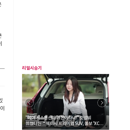
온
큰
이
리얼시승기
있
력이
… “여성·
"에어 서스펜션이 기본이라니!" 갓성비
"디자인 대
미쳤다는 스웨디시 프리미엄 SUV, 볼보 'XC60
크로스오버
B5 울트라'