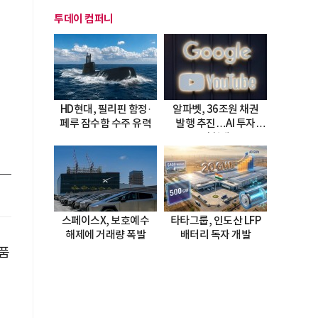
투데이 컴퍼니
HD현대, 필리핀 함정·
알파벳, 36조원 채권
페루 잠수함 수주 유력
발행 추진…AI 투자
시험대
스페이스X, 보호예수
타타그룹, 인도산 LFP
해제에 거래량 폭발
배터리 독자 개발
부품