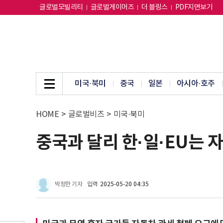
글로벌모빌리티
글로벌게이머즈
더 블링스
PDF지면보기
미국·북미
중국
일본
아시아·호주
HOME
>
글로벌비즈
>
미국·북미
중국과 달리 한·일·EU는 
박정한 기자
입력
2025-05-20 04:35