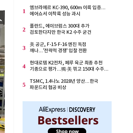
엠브라에르 KC-390, 600m 이륙 입증…
1
에어쇼서 이착륙 성능 과시
폴란드, 에이브럼스 300대 추가
2
검토한다지만 한국 K2 수주 굳건
美 공군, F-15·F-16 엔진 독점
3
깨나…'전략적 경쟁' 입찰 전환
현대로템 K2전차, 페루 육군 최종 추천
4
기종으로 평가…獨·美 꺾고 150대 수주
청신호
TSMC, 1.4나노 2028년 양산…한국
5
파운드리 협공 비상