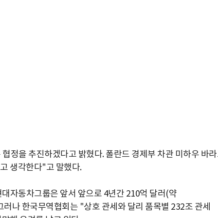
은 협정을 추진하겠다고 밝혔다. 폴란드 경제부 차관 미하우 바
고 생각한다"고 말했다.
현대자동차그룹은 앞서
앞으로 4
년간
210
억 달러
(
약
그러나 한국무역협회는
"
상호 관세와 달리 품목별
232
조 관세