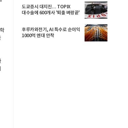
도쿄증시 대지진… TOPIX
대수술에 600개사 '퇴출 벼랑끝'
후루카와전기, AI 특수로 순이익
대학
1000억 엔대 안착
국
아
제