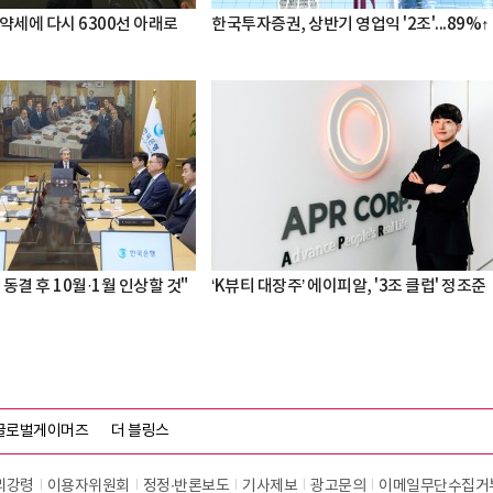
약세에 다시 6300선 아래로
한국투자증권, 상반기 영업익 '2조'...89%↑
 동결 후 10월·1월 인상할 것"
‘K뷰티 대장주’ 에이피알, '3조 클럽' 정조준
글로벌게이머즈
더 블링스
리강령
이용자위원회
정정∙반론보도
기사제보
광고문의
이메일무단수집거