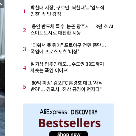
박찬대 시장, 구호만 '꽉찬대'... '압도적
1
인천' 속 빈 강정
‘용인 반도체 특수’ 눈뜬 광주시… 3만 호 AI
2
스마트도시로 대전환 시동
"더워서 못 뛰어" 프로야구 전면 중단…
3
폭염에 프로스포츠 '비상'
절기상 입추인데도…수도권 39도까지
4
치솟는 폭염 이어져
'80억 피멍' 김포FC 홍경호 대표 '사직
5
반려'… 김포시 "진상 규명이 먼저다"