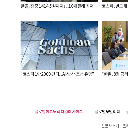
환율, 장중 1414.5원까지↓...10개월래 최저
코스피, 반도체 
"코스피 1만2000 간다...AI·방산·조선 유망"
"한은, 8월 금리
글로벌이코노믹 패밀리 사이트
글로벌모빌리티
신문사소개
윤