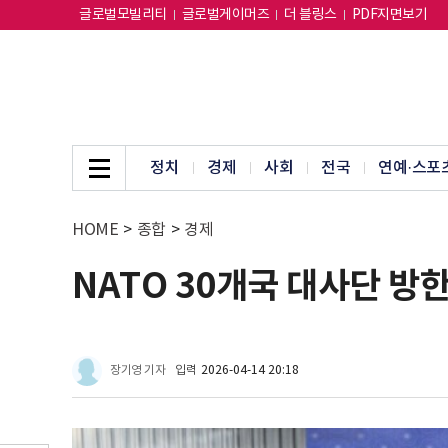
글로벌모빌리티
글로벌게이머즈
더 블링스
PDF지면보기
정치
경제
사회
전국
연예·스포
HOME
>
종합
>
경제
NATO 30개국 대사단 방한
장기영 기자
입력
2026-04-14 20:18