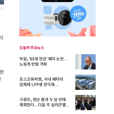
하고
 이
오늘의 주요뉴스
독일, '63세 연금' 폐지 논란…
노동계 반발 격화
함한
공
포스코퓨처엠, 국내 배터리
업체에 LFP용 양극재
장기공급계약
구광모, 젠슨 황과 두 달 만에
재회한다…다음 주 실리콘밸리
방...