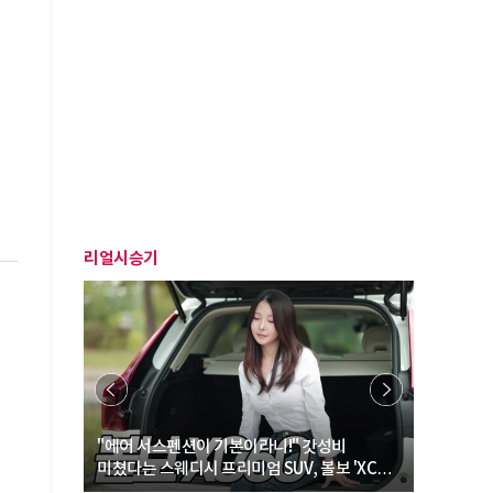
리얼시승기
… “여성·
"에어 서스펜션이 기본이라니!" 갓성비
"디자인 대
미쳤다는 스웨디시 프리미엄 SUV, 볼보 'XC60
크로스오버
B5 울트라'