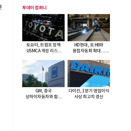
덴
투데이 컴퍼니
웨
키
토요타, 트럼프 정책
HD현대, 美 HII와
·USMCA 개정 리스크
용접자동화 확대…
직면
미시시피 조선소에 전격
도입
GM, 중국
다이킨, 1분기 영업이익
상하이자동차와 합작
사상 최고치 경신
20년 연장…
2047년까지 파트너십
지속