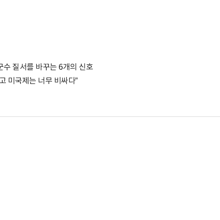
 군수 질서를 바꾸는 6개의 신호
리고 미국제는 너무 비싸다”
박지수 아나운서가 타본 ‘전설의 무쏘’
초보자도 반할 반전 매력”