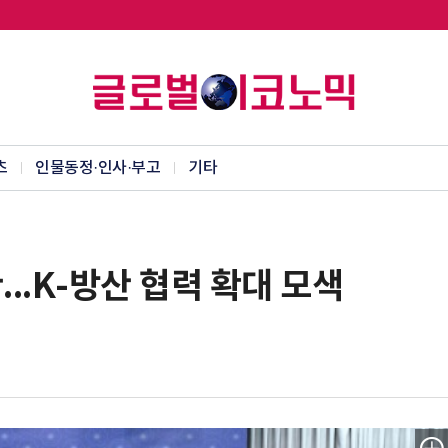
츠
인물동정·인사·부고
기타
...K-방산 협력 확대 모색