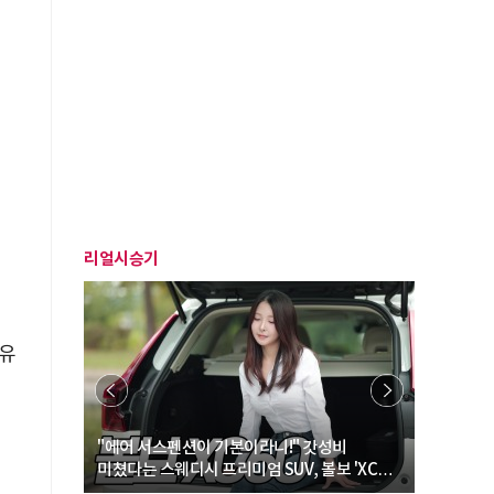
리얼시승기
정유
… “여성·
"에어 서스펜션이 기본이라니!" 갓성비
"디자인 대
미쳤다는 스웨디시 프리미엄 SUV, 볼보 'XC60
크로스오버
B5 울트라'