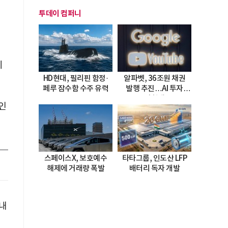
투데이 컴퍼니
시
HD현대, 필리핀 함정·
알파벳, 36조원 채권
페루 잠수함 수주 유력
발행 추진…AI 투자
시험대
인
스페이스X, 보호예수
타타그룹, 인도산 LFP
해제에 거래량 폭발
배터리 독자 개발
내