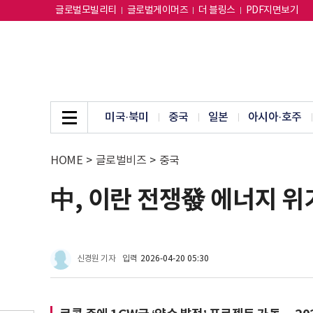
글로벌모빌리티
글로벌게이머즈
더 블링스
PDF지면보기
미국·북미
중국
일본
아시아·호주
HOME
>
글로벌비즈
>
중국
中, 이란 전쟁發 에너지 위기
신경원 기자
입력
2026-04-20 05:30