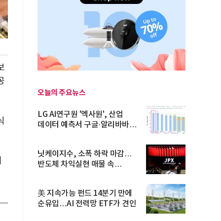
보
공
오늘의 주요뉴스
LG AI연구원 '엑사원', 산업
식
데이터 예측서 구글·알리바바
제쳐
닛케이지수, 소폭 하락 마감…
이
반도체 차익실현 매물 속
TOPIX 선...
美 지속가능 펀드 14분기 만에
순유입…AI 전력망 ETF가 견인