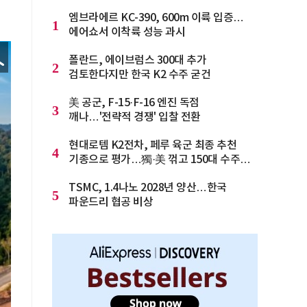
엠브라에르 KC-390, 600m 이륙 입증…
1
에어쇼서 이착륙 성능 과시
폴란드, 에이브럼스 300대 추가
2
검토한다지만 한국 K2 수주 굳건
美 공군, F-15·F-16 엔진 독점
3
깨나…'전략적 경쟁' 입찰 전환
현대로템 K2전차, 페루 육군 최종 추천
4
기종으로 평가…獨·美 꺾고 150대 수주
청신호
TSMC, 1.4나노 2028년 양산…한국
5
파운드리 협공 비상