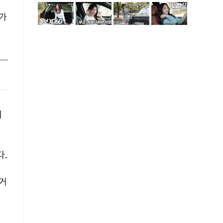
가
거
.
대거