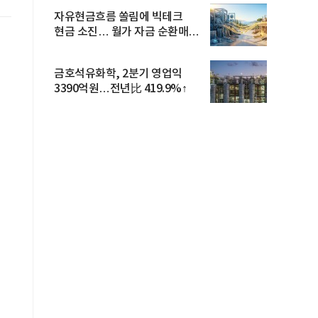
자유현금흐름 쏠림에 빅테크
현금 소진… 월가 자금 순환매
확산
적
금호석유화학, 2분기 영업익
3390억원…전년比 419.9%↑