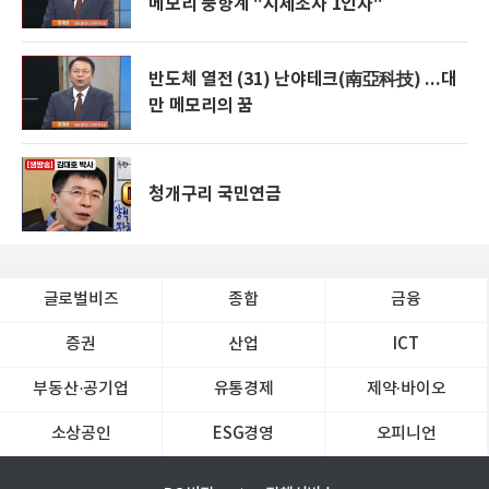
메모리 풍향계 "시세조사 1인자"
반도체 열전 (31) 난야테크(南亞科技) ...대
만 메모리의 꿈
청개구리 국민연금
글로벌비즈
종합
금융
증권
산업
ICT
부동산·공기업
유통경제
제약∙바이오
소상공인
ESG경영
오피니언