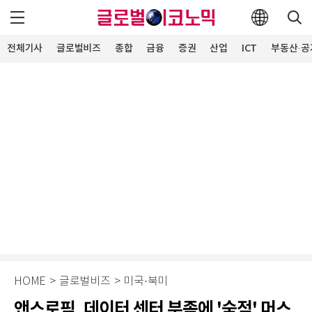
전체기사
글로벌비즈
종합
금융
증권
산업
ICT
부동산·공
HOME
>
글로벌비즈
>
미국·북미
앤스로픽, 데이터 센터 부족에 '숙적' 머스