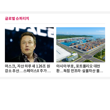
글로벌 슈퍼리치
머스크, 자산 하루 새 126조 원
아시아 부호, 포트폴리오 대전
감소 추산… 스페이스X 주가 하
환…독점 인프라·실물자산 몰린
락 때문
다