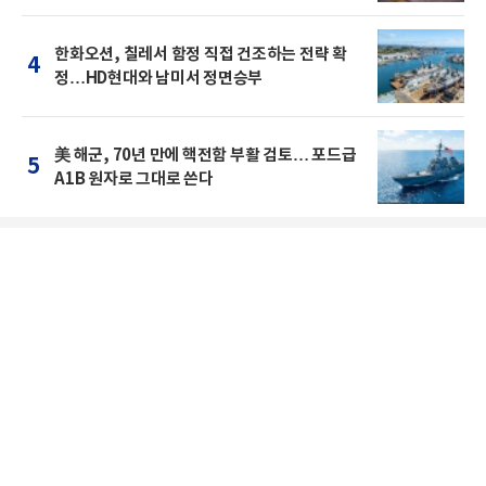
한화오션, 칠레서 함정 직접 건조하는 전략 확
4
정…HD현대와 남미서 정면승부
美 해군, 70년 만에 핵전함 부활 검토… 포드급
5
A1B 원자로 그대로 쓴다