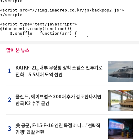
많이 본 뉴스
KAI KF-21, 내부 무장창 장착 스텔스 전투기로
1
진화…5.5세대 도약 선언
폴란드, 에이브럼스 300대 추가 검토한다지만
2
한국 K2 수주 굳건
美 공군, F-15·F-16 엔진 독점 깨나…'전략적
3
경쟁' 입찰 전환