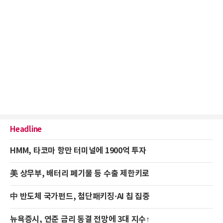
Headline
HMM, 타코마 항만 터미널에 1900억 투자
美 상무부, 배터리 폐기물 등 수출 제한키로
中 반도체 국가펀드, 첨단패키징·AI 칩 집중
뉴욕증시, 연준 금리 동결 전망에 3대 지수↑