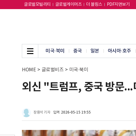
글로벌모빌리티
글로벌게이머즈
더 블링스
PDF지면보기
미국·북미
중국
일본
아시아·호주
HOME
>
글로벌비즈
>
미국·북미
외신 "트럼프, 중국 방문..
장용석 기자
입력
2026-05-15 19:55