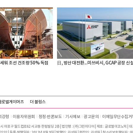
세워 조선 건조량 50% 독점
日, 방산 대전환...미쓰비시, GCAP 공장 신
글로벌게이머즈
더 블링스
리강령
이용자위원회
정정∙반론보도
기사제보
광고문의
이메일무단수집거
시 마포구 월드컵로62 서교동 한림빌딩 2층 | 법인명 : (주)그린미디어 | 제호 : 글로벌이코노믹 | 대표전
2232 | 등록·발행일자 : 2012년 8월 9일 | 발행인 : 김성원 | 편집인 : 김성원 | 청소년보호책임자 : 