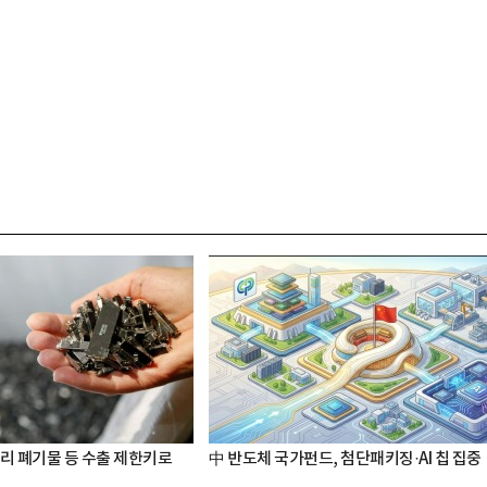
터리 폐기물 등 수출 제한키로
中 반도체 국가펀드, 첨단패키징·AI 칩 집중