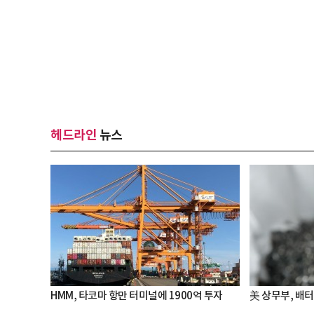
헤드라인
뉴스
HMM, 타코마 항만 터미널에 1900억 투자
美 상무부, 배