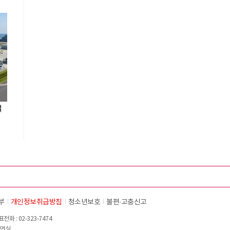
설
부
개인정보취급방침
청소년보호
불편∙고충신고
화 : 02-323-7474
이연실