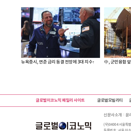
뉴욕증시, 연준 금리 동결 전망에 3대 지수↑
中, 군민융합 앞
글로벌이코노믹 패밀리 사이트
글로벌모빌리티
신문사소개
윤
(우)04004 서울특별
등록번호 : 서울 아 0