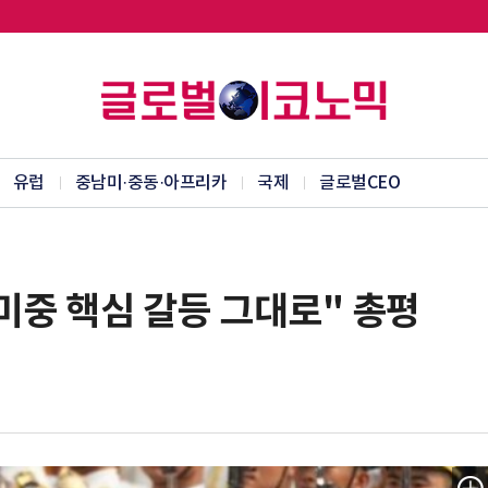
유럽
중남미·중동·아프리카
국제
글로벌CEO
.미중 핵심 갈등 그대로" 총평