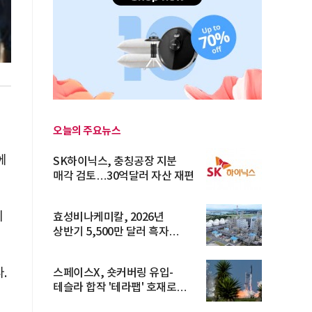
국
오늘의 주요뉴스
에
SK하이닉스, 충칭공장 지분
매각 검토…30억달러 자산 재편
지
효성비나케미칼, 2026년
상반기 5,500만 달러 흑자
전환… 4대 체...
.
스페이스X, 숏커버링 유입-
테슬라 합작 '테라팹' 호재로
15.83% ...