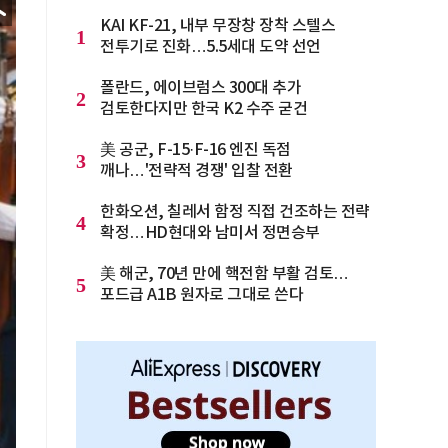
KAI KF-21, 내부 무장창 장착 스텔스
1
전투기로 진화…5.5세대 도약 선언
폴란드, 에이브럼스 300대 추가
2
검토한다지만 한국 K2 수주 굳건
美 공군, F-15·F-16 엔진 독점
3
깨나…'전략적 경쟁' 입찰 전환
한화오션, 칠레서 함정 직접 건조하는 전략
4
확정…HD현대와 남미서 정면승부
美 해군, 70년 만에 핵전함 부활 검토…
5
포드급 A1B 원자로 그대로 쓴다