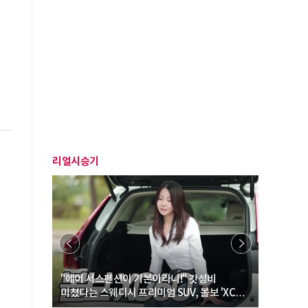
리얼시승기
… “여성·
"에어 서스펜션이 기본이라니!" 갓성비
"디자인 대
미쳤다는 스웨디시 프리미엄 SUV, 볼보 'XC60
크로스오버
B5 울트라'