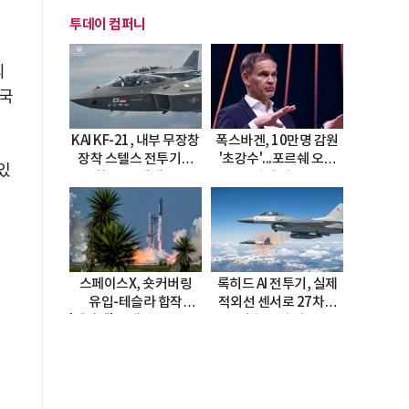
투데이 컴퍼니
의
중국
KAI KF-21, 내부 무장창
폭스바겐, 10만명 감원
장착 스텔스 전투기로
'초강수'...포르쉐 오너
있
진화…5.5세대 도약
직접 경고
선언
스페이스X, 숏커버링
록히드 AI 전투기, 실제
유입-테슬라 합작
적외선 센서로 27차례
'테라팹' 호재로 15.83%
자율 요격 성공
급등