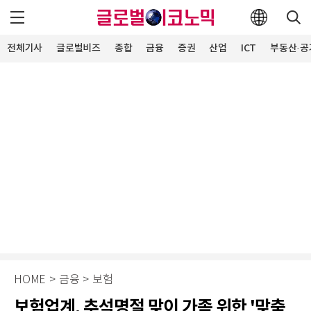
전체기사
글로벌비즈
종합
금융
증권
산업
ICT
부동산·공
HOME
>
금융
>
보험
보험업계, 추석명절 맞이 가족 위한 '맞춤