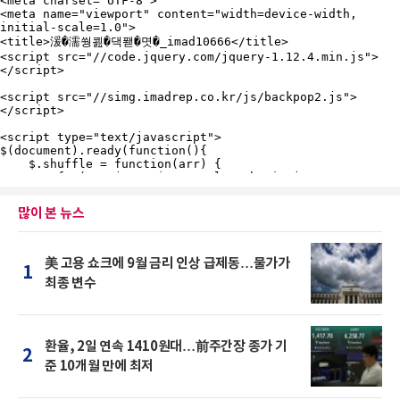
많이 본 뉴스
美 고용 쇼크에 9월 금리 인상 급제동…물가가
1
최종 변수
환율, 2일 연속 1410원대…前주간장 종가 기
2
준 10개월 만에 최저