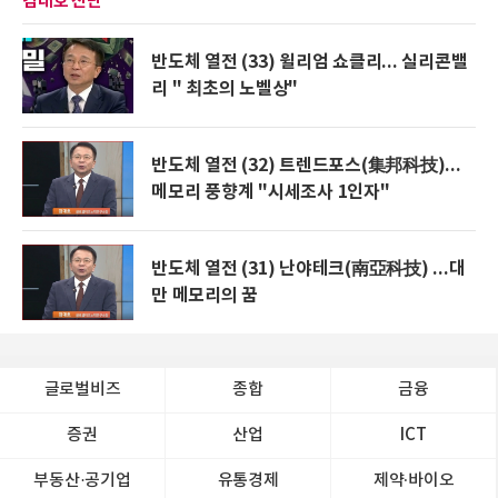
김대호 진단
반도체 열전 (33) 윌리엄 쇼클리... 실리콘밸
리 " 최초의 노벨상"
반도체 열전 (32) 트렌드포스(集邦科技)...
메모리 풍향계 "시세조사 1인자"
반도체 열전 (31) 난야테크(南亞科技) ...대
만 메모리의 꿈
글로벌비즈
종합
금융
증권
산업
ICT
부동산·공기업
유통경제
제약∙바이오