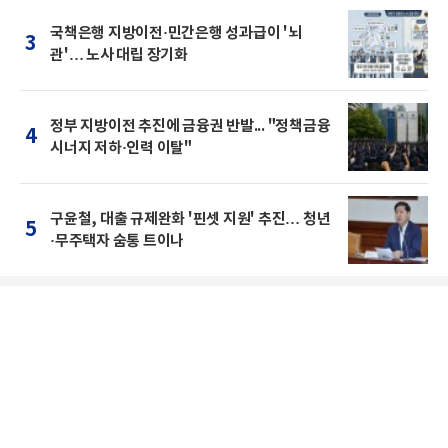
국책은행 지방이전·민간은행 성과급이 '뇌
3
관'… 노사 대립 장기화
정부 지방이전 추진에 금융권 반발... "정책금융
4
시너지 저하·인력 이탈"
구윤철, 대출 규제완화 '핀셋 지원' 추진… 청년
5
·무주택자 숨통 트이나