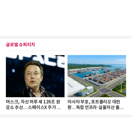
글로벌 슈퍼리치
머스크, 자산 하루 새 126조 원
아시아 부호, 포트폴리오 대전
감소 추산… 스페이스X 주가 하
환…독점 인프라·실물자산 몰린
락 때문
다