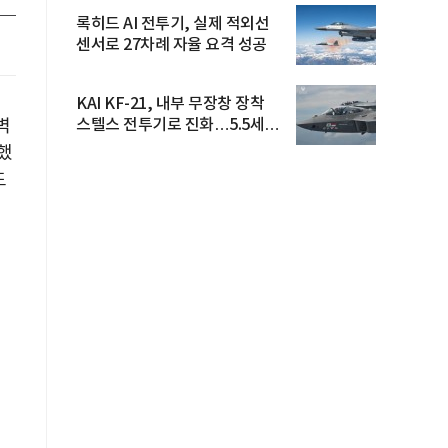
록히드 AI 전투기, 실제 적외선
센서로 27차례 자율 요격 성공
KAI KF-21, 내부 무장창 장착
벽
스텔스 전투기로 진화…5.5세대
도...
공했
도