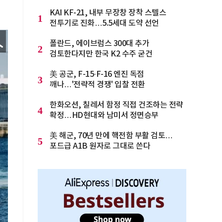
KAI KF-21, 내부 무장창 장착 스텔스
1
전투기로 진화…5.5세대 도약 선언
폴란드, 에이브럼스 300대 추가
2
검토한다지만 한국 K2 수주 굳건
美 공군, F-15·F-16 엔진 독점
3
깨나…'전략적 경쟁' 입찰 전환
한화오션, 칠레서 함정 직접 건조하는 전략
4
확정…HD현대와 남미서 정면승부
美 해군, 70년 만에 핵전함 부활 검토…
5
포드급 A1B 원자로 그대로 쓴다