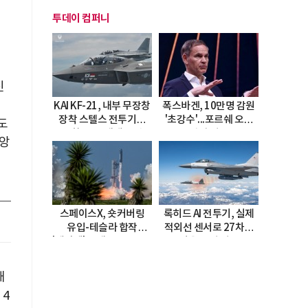
투데이 컴퍼니
진
KAI KF-21, 내부 무장창
폭스바겐, 10만명 감원
장착 스텔스 전투기로
'초강수'...포르쉐 오너
인도
진화…5.5세대 도약
직접 경고
비앙
선언
스페이스X, 숏커버링
록히드 AI 전투기, 실제
유입-테슬라 합작
적외선 센서로 27차례
'테라팹' 호재로 15.83%
자율 요격 성공
급등
내
 4