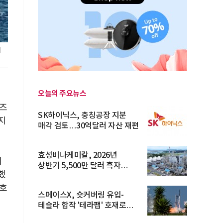
이
오늘의 주요뉴스
리즈
SK하이닉스, 충칭공장 지분
지
매각 검토…30억달러 자산 재편
효성비나케미칼, 2026년
지
상반기 5,500만 달러 흑자
했
전환… 4대 체...
4호
스페이스X, 숏커버링 유입-
테슬라 합작 '테라팹' 호재로
15.83% ...