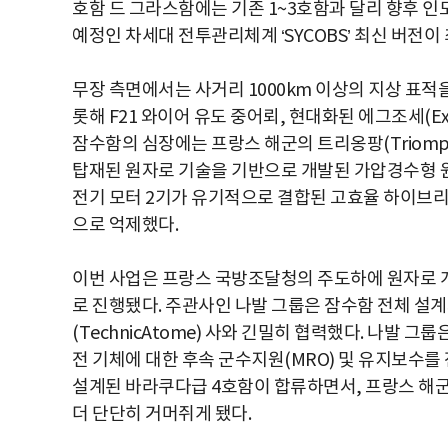
호함 드 그라스함에는 기존 1~3호함과 달리 향후 인
예정인 차세대 전투관리체계 ‘SYCOBS’ 최신 버전이
무장 측면에서는 사거리 1000km 이상의 지상 표적을
롯해 F21 와이어 유도 중어뢰, 현대화된 에그조세(Ex
잠수함의 심장에는 프랑스 해군의 트리옹팡(Triomphant
탑재된 원자로 기술을 기반으로 개발된 가압경수형 원자로
전기 모터 2기가 유기적으로 결합된 고효율 하이브리드
으로 억제했다.
이번 사업은 프랑스 국방조달청의 주도하에 원자로 
로 진행됐다. 주관사인 나발 그룹은 잠수함 전체 설
(TechnicAtome) 사와 긴밀히 협력했다. 나발 
전 기체에 대한 후속 군수지원(MRO) 및 유지보수를
설계된 바라쿠다급 4호함이 합류하면서, 프랑스 해
더 단단히 거머쥐게 됐다.