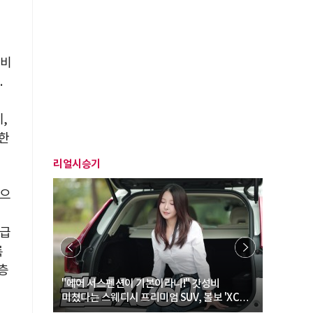
 비
.
,
극한
리얼시승기
십으
다급
록
층
… “여성·
"에어 서스펜션이 기본이라니!" 갓성비
"디자인 대
미쳤다는 스웨디시 프리미엄 SUV, 볼보 'XC60
크로스오버
B5 울트라'