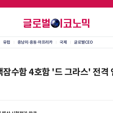
유럽
중남미·중동·아프리카
국제
글로벌CEO
핵잠수함 4호함 '드 그라스' 전격