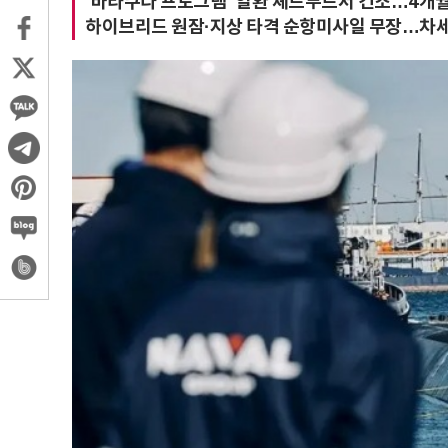
'바라쿠다 프로그램' 일환 셰르부르서 건조…4개월
하이브리드 원잠·지상 타격 순항미사일 무장…차세대