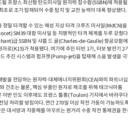
도될 프랑스 최신형 탄도미사일 원자력 잠수함(SSBN)에 적용될
 최초로 조기 탑재되어 수중 탐지 및 교전 능력이 대폭 향상됐다.
 정밀 타격할 수 있는 해성 지상 타격 크루즈 미사일(MdCN)을
ocet) SM39 대함 미사일 등 치명적인 타격 체계를 두루 갖췄다
)급 SSBN 및 샤를 드 골(Charles-de-Gaulle) 항공모함에
(K15)가 적용됐다. 여기에 추진 터빈 1기, 터보 발전기 2기
 추진 시스템과 펌프젯(Pump-jet)을 탑재해 소음 발생을 
개발을 전담하는 원자력·대체에너지위원회(CEA)와의 파트너
계와 건조는 물론, 핵심 부품인 원자로 제조를 위해 테크닉아톰
그룹은 이번 인도 이후에도 프랑스 툴롱(Toulon) 기지에서 바라쿠
 전담 처리할 방침이다. 연간 270일 이상 작전 가동이 가능하도
군은 대서양과 지중해를 아우르는 원거리 수중 작전 통제권을 한
박지수 아나운서가 타본 ‘전설의 무쏘’
초보자도 반할 반전 매력”