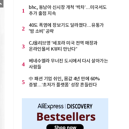
bhc, 동남아 신시장 개척 ‘박차’…미국서도
1
추가 출점 지속
40도 폭염에 장보기도 달라졌다…유통가
2
'밤 소비' 공략
CJ올리브영 “세포라 미국 전역 매장과
3
온라인몰서 K뷰티 만난다”
베네수엘라 무너진 도시에서 다시 살아가는
4
사람들
中 패션 기업 쉬인, 몸값 4년 만에 60%
5
증발…‘초저가 플랫폼’ 성장 흔들린다