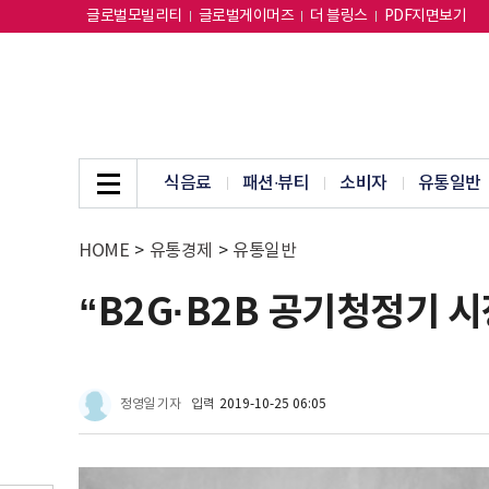
글로벌모빌리티
글로벌게이머즈
더 블링스
PDF지면보기
식음료
패션∙뷰티
소비자
유통일반
HOME
>
유통경제
>
유통일반
“B2G·B2B 공기청정기 
정영일 기자
입력
2019-10-25 06:05