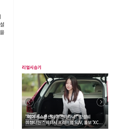
체
 설
랑을
리얼시승기
… “여성·
"에어 서스펜션이 기본이라니!" 갓성비
"디자인 대
미쳤다는 스웨디시 프리미엄 SUV, 볼보 'XC60
크로스오버
B5 울트라'