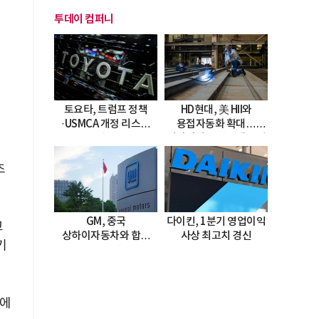
투데이 컴퍼니
토요타, 트럼프 정책
HD현대, 美 HII와
·USMCA 개정 리스크
용접자동화 확대…
직면
미시시피 조선소에 전격
도입
초
GM, 중국
다이킨, 1분기 영업이익
고
상하이자동차와 합작
사상 최고치 경신
기
20년 연장…
2047년까지 파트너십
지속
객에