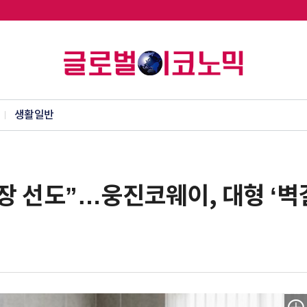
생활일반
시장 선도”…웅진코웨이, 대형 ‘