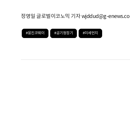
정영일 글로벌이코노믹 기자 wjddud@g-enews.c
#웅진코웨이
#공기청정기
#미세먼지