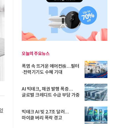
오늘의 주요뉴스
폭염 속 뜨거운 에어컨株…필터
·전력기기도 수혜 기대
AI 빅테크, 채권 발행 폭증…
글로벌 크레디트 수급 부담 가중
있
빅테크 AI 빚 2.7조 달러…
마이클 버리 폭락 경고