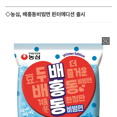
◇농심, 배홍동비빔면 윈터에디션 출시