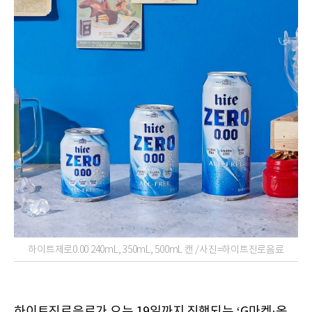
하이트제로0.00 240mL, 350mL, 500mL 캔 /사진=하이트진로음료
하이트진로음료가 오는 19일까지 진행되는 ‘G마켓·옥