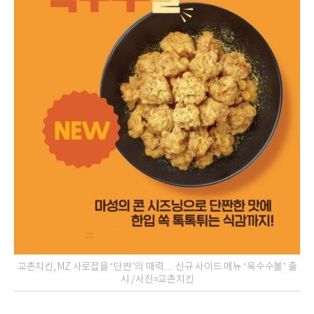
교촌치킨, MZ 사로잡을 ‘단짠’의 매력… 신규 사이드 메뉴 ‘옥수수볼’ 출
시 /사진=교촌치킨