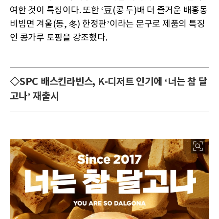
여한 것이 특징이다. 또한 ‘豆(콩 두)배 더 즐거운 배홍동
비빔면 겨울(동, 冬) 한정판’이라는 문구로 제품의 특징
인 콩가루 토핑을 강조했다.
◇SPC 배스킨라빈스, K-디저트 인기에 ‘너는 참 달
고나’ 재출시