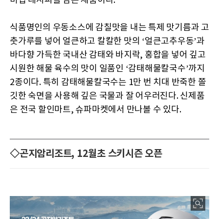
비법 레시피를 담은 제품이다.
식품명인의 우동소스에 감칠맛을 내는 특제 맛기름과 고
춧가루를 넣어 얼큰하고 칼칼한 맛의 ‘얼큰고추우동’과
바다향 가득한 국내산 감태와 바지락, 홍합을 넣어 깊고
시원한 해물 육수의 맛이 일품인 ‘감태해물칼국수’까지
2종이다. 특히 감태해물칼국수는 1만 번 치대 반죽한 쫄
깃한 숙면을 사용해 깊은 국물과 잘 어우러진다. 신제품
은 전국 할인마트, 슈파마켓에서 만나볼 수 있다.
◇곤지암리조트, 12월초 스키시즌 오픈