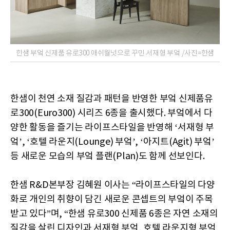
한샘 부엌 신제품 유로300 애쉬월넛으로 꾸민 서재형 부엌 /사진=한샘
한샘이 천연 소재 질감과 패턴을 반영한 부엌 신제품유
로300(Euro300) 시리즈 6종을 출시했다. 부엌에서 다
양한 활동을 즐기는 라이프스타일을 반영해 ‘서재형 부
엌’, ‘호텔 라운지(Lounge) 부엌’, ‘아지트(Agit) 부엌’
등 새로운 모습의 부엌 플랜(Plan)도 함께 선보인다.
한샘 R&D본부장 김혜원 이사는 “라이프스타일의 다양
화로 개인의 취향이 담긴 새로운 콘셉트의 부엌이 주목
받고 있다”며, “한샘 유로300 신제품 6종은 자연 소재의
질감을 살린 디자인과 서재형 부엌, 호텔 라운지형 부엌