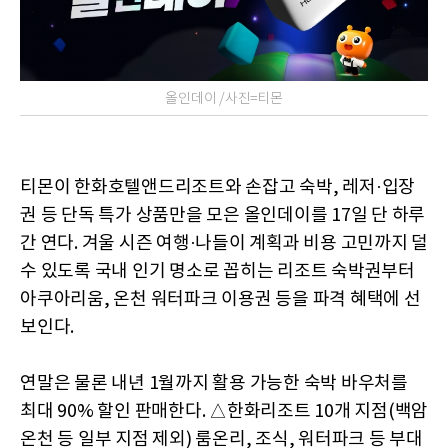
올인데이 /사진=티몬
티몬이 한화호텔앤드리조트와 손잡고 숙박, 레저·입장
권 등 단독 특가 상품만을 모은 올인데이를 17일 단 하루
간 연다. 겨울 시즌 여행·나들이 계획과 비용 고민까지 덜
수 있도록 국내 인기 명소로 꼽히는 리조트 숙박권부터
아쿠아리움, 온천 워터파크 이용권 등을 파격 혜택에 선
보인다.
연말은 물론 내년 1월까지 활용 가능한 숙박 바우처를
최대 90% 할인 판매한다. △한화리조트 10개 지점(백암
온천 등 일부 지점 제외) 룸온리, 조식, 워터파크 등 부대