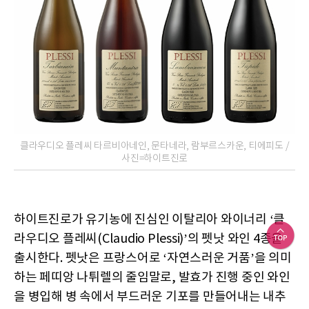
클라우디오 플레씨 타르비아네인, 문타네라, 람부르스카운, 티에피도 /
사진=하이트진로
하이트진로가 유기농에 진심인 이탈리아 와이너리 ‘클
라우디오 플레씨(Claudio Plessi)’의 펫낫 와인 4종을
출시한다. 펫낫은 프랑스어로 ‘자연스러운 거품’을 의미
하는 페띠앙 나튀렐의 줄임말로, 발효가 진행 중인 와인
을 병입해 병 속에서 부드러운 기포를 만들어내는 내추