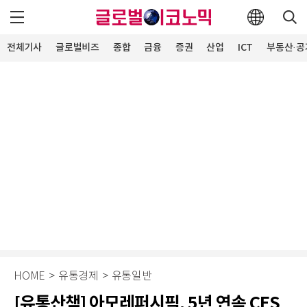
전체기사
글로벌비즈
종합
금융
증권
산업
ICT
부동산·공
HOME
>
유통경제
>
유통일반
[유통산책] 아모레퍼시픽, 5년 연속 CES