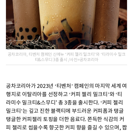
공차코리아, 티벤처 캠페인 신메뉴 ‘커피 젤리 밀크티’와 ‘티라미수 밀크
티&스무디 3종 출시 /사진=공차코리아
공차코리아가 2023년 ‘티벤처’ 캠페인의 마지막 세계 여
행지로 이탈리아를 선정하고 ‘커피 젤리 밀크티’와 ‘티
라미수 밀크티&스무디' 총 3종을 출시한다. ‘커피 젤리
밀크티’는 깊고 진한 블랙티에 부드러운 커피폼과 탱글
탱글한 커피젤리 토핑을 더한 음료다. 쫀득한 식감의 커
피 젤리로 씹을수록 향긋한 커피 향을 즐길 수 있으며, 짭