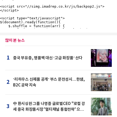
많이 본 뉴스
1
중국 부유층, 명품백 대신 ‘고급 화장품’ 산다
‘리하우스 신제품 공개’ 부스 문전성시…한샘,
2
B2C 공략 지속
中 환시싱윈 그룹 나영중 글로벌CEO "로컬 강
3
세 중국 화장품시장 '멀티채널 통합전략' 으로
돌파를"