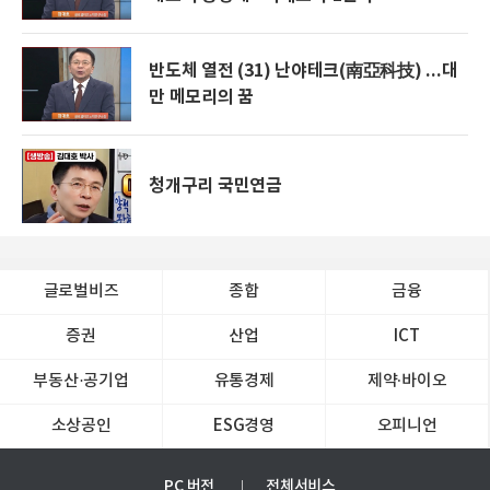
반도체 열전 (31) 난야테크(南亞科技) ...대
만 메모리의 꿈
청개구리 국민연금
글로벌비즈
종합
금융
증권
산업
ICT
부동산·공기업
유통경제
제약∙바이오
소상공인
ESG경영
오피니언
PC 버전
전체서비스