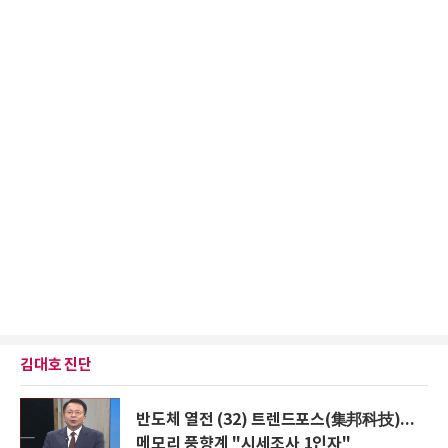
김대호 진단
반도체 열전 (32) 트렌드포스(集邦科技)...
메모리 풍향계 "시세조사 1인자"