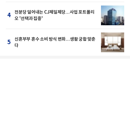
전분당 덜어내는 CJ제일제당…사업 포트폴리
4
오 '선택과 집중'
신혼부부 혼수 소비 방식 변화…생활 궁합 맞춘
5
다