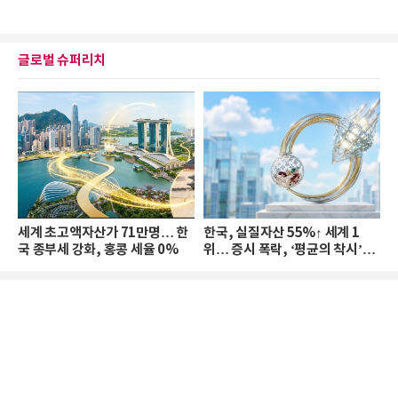
글로벌 슈퍼리치
세계 초고액자산가 71만명… 한
한국, 실질자산 55%↑ 세계 1
국 종부세 강화, 홍콩 세율 0%
위… 증시 폭락, ‘평균의 착시’와
부의 유동성 위기