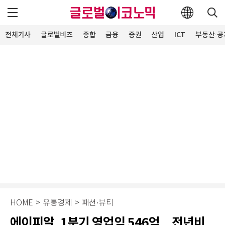
전체기사
글로벌비즈
종합
금융
증권
산업
ICT
부동산·공
HOME
>
유통경제
>
패션∙뷰티
에이피알, 1분기 영업익 546억…전년비