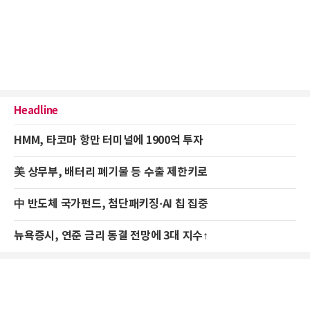
Headline
HMM, 타코마 항만 터미널에 1900억 투자
美 상무부, 배터리 폐기물 등 수출 제한키로
中 반도체 국가펀드, 첨단패키징·AI 칩 집중
뉴욕증시, 연준 금리 동결 전망에 3대 지수↑