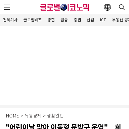
전체기사
글로벌비즈
종합
금융
증권
산업
ICT
부동산·공
HOME
>
유통경제
>
생활일반
"어린이날 맞아 이동형 문방구 운영"…희