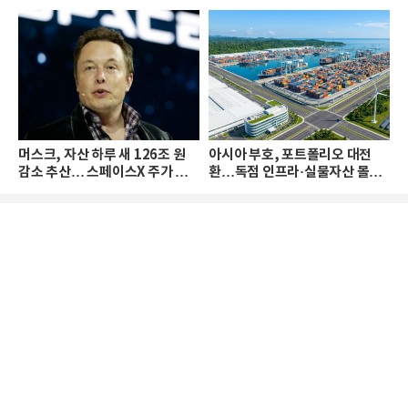
머스크, 자산 하루 새 126조 원
아시아 부호, 포트폴리오 대전
감소 추산… 스페이스X 주가 하
환…독점 인프라·실물자산 몰린
락 때문
다