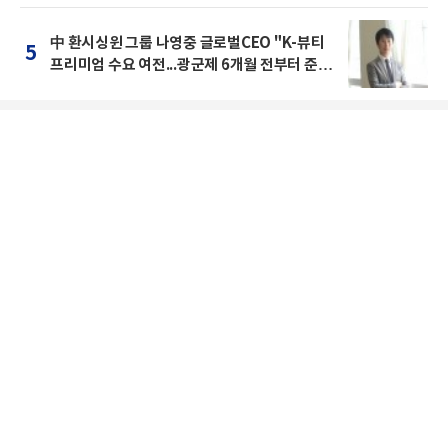
中 환시싱윈 그룹 나영중 글로벌CEO "K-뷰티
5
프리미엄 수요 여전...광군제 6개월 전부터 준비
를 "