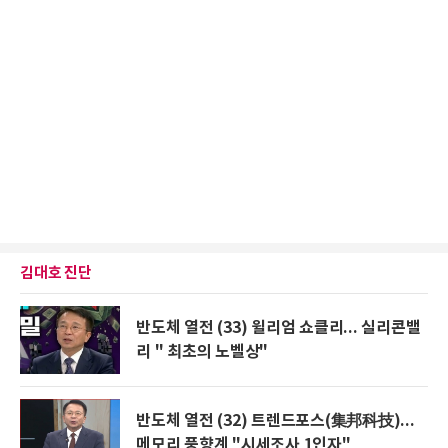
김대호 진단
반도체 열전 (33) 윌리엄 쇼클리... 실리콘밸
리 " 최초의 노벨상"
반도체 열전 (32) 트렌드포스(集邦科技)...
메모리 풍향계 "시세조사 1인자"