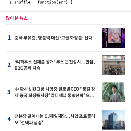
많이 본 뉴스
1
중국 부유층, 명품백 대신 ‘고급 화장품’ 산다
‘리하우스 신제품 공개’ 부스 문전성시…한샘,
2
B2C 공략 지속
中 환시싱윈 그룹 나영중 글로벌CEO "로컬 강
3
세 중국 화장품시장 '멀티채널 통합전략' 으로
돌파를"
전분당 덜어내는 CJ제일제당…사업 포트폴리
4
오 '선택과 집중'