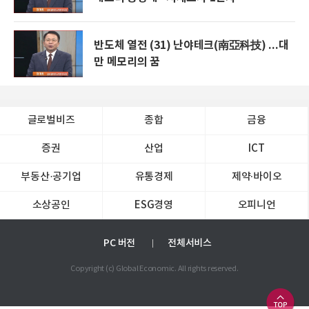
반도체 열전 (31) 난야테크(南亞科技) ...대
만 메모리의 꿈
글로벌비즈
종합
금융
증권
산업
ICT
부동산·공기업
유통경제
제약∙바이오
소상공인
ESG경영
오피니언
PC 버전
전체서비스
Copyright (c) Global Economic. All rights reserved.