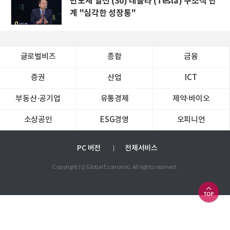
반도체 열전 (30) 테슬라 (Tesla) 구조적 한
계 "심각한 성장통"
글로벌비즈
종합
금융
증권
산업
ICT
부동산·공기업
유통경제
제약∙바이오
소상공인
ESG경영
오피니언
PC 버전
전체서비스
Copyright (c) Global Economic. All rights reserved.