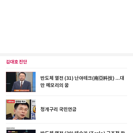
김대호 진단
반도체 열전 (31) 난야테크(南亞科技) ...대
만 메모리의 꿈
청개구리 국민연금