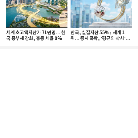
세계 초고액자산가 71만명… 한
한국, 실질자산 55%↑ 세계 1
국 종부세 강화, 홍콩 세율 0%
위… 증시 폭락, ‘평균의 착시’와
부의 유동성 위기