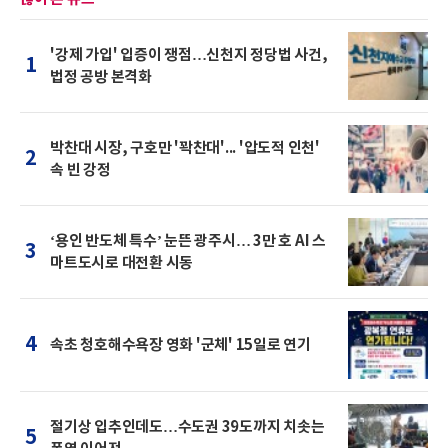
'강제 가입' 입증이 쟁점…신천지 정당법 사건,
1
법정 공방 본격화
박찬대 시장, 구호만 '꽉찬대'... '압도적 인천'
2
속 빈 강정
‘용인 반도체 특수’ 눈뜬 광주시… 3만 호 AI 스
3
마트도시로 대전환 시동
4
속초 청호해수욕장 영화 '군체' 15일로 연기
절기상 입추인데도…수도권 39도까지 치솟는
5