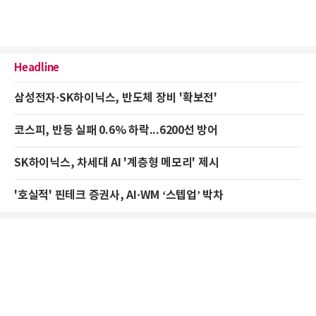
Headline
삼성전자·SK하이닉스, 반도체 장비 '확보전'
코스피, 반등 실패 0.6% 하락...6200선 방어
SK하이닉스, 차세대 AI '계층형 메모리' 제시
'호실적' 핀테크 증권사, AI·WM ‘스텝업’ 박차