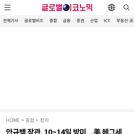
전체기사
글로벌비즈
종합
금융
증권
산업
ICT
부동산·공
HOME
>
종합
>
정치
안규백 장관, 10~14일 방미…美 헤그세