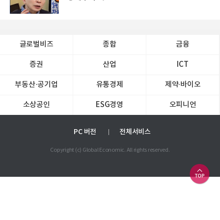
글로벌비즈
종합
금융
증권
산업
ICT
부동산·공기업
유통경제
제약∙바이오
소상공인
ESG경영
오피니언
PC 버전
전체서비스
Copyright (c) Global Economic. All rights reserved.