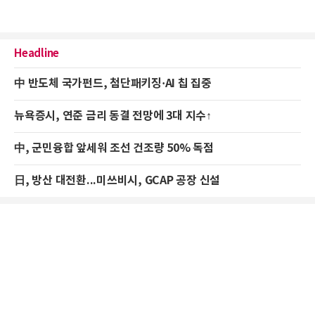
Headline
中 반도체 국가펀드, 첨단패키징·AI 칩 집중
뉴욕증시, 연준 금리 동결 전망에 3대 지수↑
中, 군민융합 앞세워 조선 건조량 50% 독점
日, 방산 대전환...미쓰비시, GCAP 공장 신설