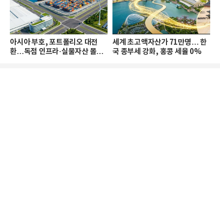
아시아 부호, 포트폴리오 대전
세계 초고액자산가 71만명… 한
환…독점 인프라·실물자산 몰린
국 종부세 강화, 홍콩 세율 0%
다