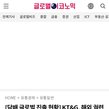
전체기사
글로벌비즈
종합
금융
증권
산업
ICT
부동산·공
HOME
>
유통경제
>
유통일반
[담배 글로벌 진출 현황] KT&G, 해외 궐련