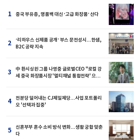
1
중국 부유층, 명품백 대신 ‘고급 화장품’ 산다
‘리하우스 신제품 공개’ 부스 문전성시…한샘,
2
B2C 공략 지속
中 환시싱윈 그룹 나영중 글로벌CEO "로컬 강
3
세 중국 화장품시장 '멀티채널 통합전략' 으로
돌파를"
전분당 덜어내는 CJ제일제당…사업 포트폴리
4
오 '선택과 집중'
신혼부부 혼수 소비 방식 변화…생활 궁합 맞춘
5
다