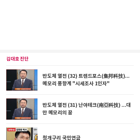
김대호 진단
반도체 열전 (32) 트렌드포스(集邦科技)...
메모리 풍향계 "시세조사 1인자"
반도체 열전 (31) 난야테크(南亞科技) ...대
만 메모리의 꿈
청개구리 국민연금