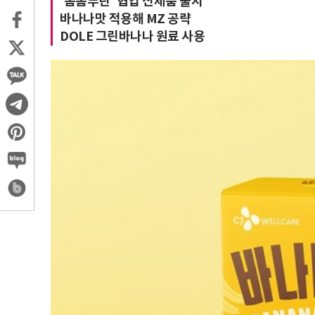
'폼폼푸린' 협업 신제품 출시
바나나맛 적용해 MZ 공략
DOLE 그린바나나 원료 사용