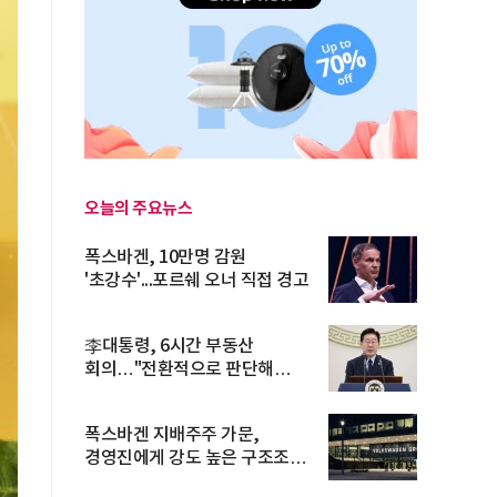
오늘의 주요뉴스
폭스바겐, 10만명 감원
'초강수'...포르쉐 오너 직접 경고
李대통령, 6시간 부동산
회의…"전환적으로 판단해
과감히 실천"
폭스바겐 지배주주 가문,
경영진에게 강도 높은 구조조정
주문