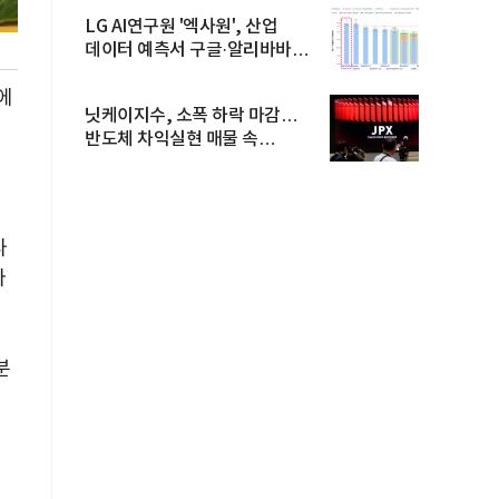
LG AI연구원 '엑사원', 산업
데이터 예측서 구글·알리바바
제쳐
에
닛케이지수, 소폭 하락 마감…
반도체 차익실현 매물 속
TOPIX 선...
나
다
분