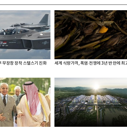
 내부 무장창 장착 스텔스기 진화
세계 식량가격, 폭염·전쟁에 3년 반 만에 최