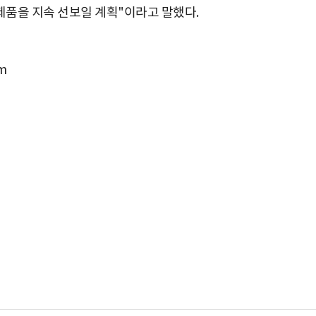
품을 지속 선보일 계획"이라고 말했다.
m
박지수 아나운서가 타본 ‘전설의 무쏘’
초보자도 반할 반전 매력”