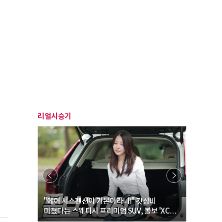
리얼시승기
… “여성·
"에어 서스펜션이 기본이라니!" 갓성비
"디자인 대
미쳤다는 스웨디시 프리미엄 SUV, 볼보 'XC60
크로스오버
B5 울트라'