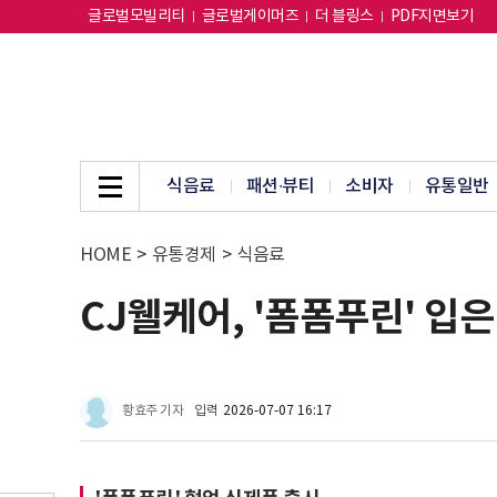
글로벌모빌리티
글로벌게이머즈
더 블링스
PDF지면보기
식음료
패션∙뷰티
소비자
유통일반
HOME
>
유통경제
>
식음료
CJ웰케어, '폼폼푸린' 입
황효주 기자
입력
2026-07-07 16:17