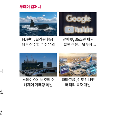
투데이 컴퍼니
HD현대, 필리핀 함정·
알파벳, 36조원 채권
페루 잠수함 수주 유력
발행 추진…AI 투자
시험대
단백
스페이스X, 보호예수
타타그룹, 인도산 LFP
해제에 거래량 폭발
배터리 독자 개발
행할
앞