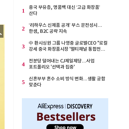
중국 부유층, 명품백 대신 ‘고급 화장품’
1
산다
‘리하우스 신제품 공개’ 부스 문전성시…
2
한샘, B2C 공략 지속
中 환시싱윈 그룹 나영중 글로벌CEO "로컬
3
강세 중국 화장품시장 '멀티채널 통합전략'
으로 돌파를"
전분당 덜어내는 CJ제일제당…사업
4
포트폴리오 '선택과 집중'
신혼부부 혼수 소비 방식 변화…생활 궁합
5
맞춘다