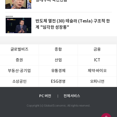
청개구리 국민연금
반도체 열전 (30) 테슬라 (Tesla) 구조적 한
계 "심각한 성장통"
글로벌비즈
종합
금융
증권
산업
ICT
부동산·공기업
유통경제
제약∙바이오
소상공인
ESG경영
오피니언
PC 버전
전체서비스
Copyright (c) Global Economic. All rights reserved.