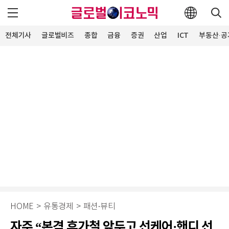
전체기사
글로벌비즈
종합
금융
증권
산업
ICT
부동산·공
HOME
>
유통경제
>
패션∙뷰티
자주 “본격 휴가철 앞두고 선케어·핸디 선