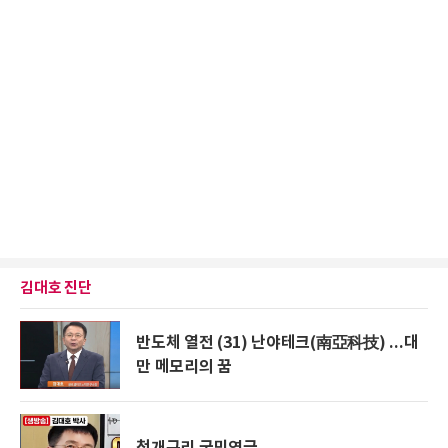
김대호 진단
반도체 열전 (31) 난야테크(南亞科技) ...대
만 메모리의 꿈