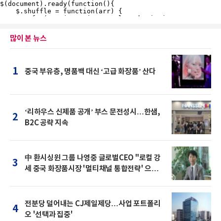
많이 본 뉴스
1
중국 부유층, 명품백 대신 ‘고급 화장품’ 산다
‘리하우스 신제품 공개’ 부스 문전성시…한샘,
2
B2C 공략 지속
中 환시싱윈 그룹 나영중 글로벌CEO "로컬 강
3
세 중국 화장품시장 '멀티채널 통합전략' 으로
돌파를"
전분당 덜어내는 CJ제일제당…사업 포트폴리
4
오 '선택과 집중'