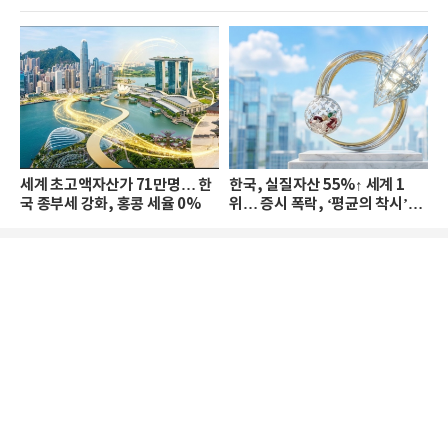
세계 초고액자산가 71만명… 한
한국, 실질자산 55%↑ 세계 1
국 종부세 강화, 홍콩 세율 0%
위… 증시 폭락, ‘평균의 착시’와
부의 유동성 위기