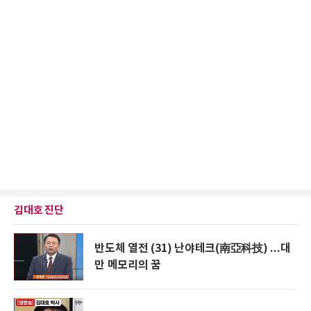
김대호 진단
반도체 열전 (31) 난야테크(南亞科技) ...대
만 메모리의 꿈