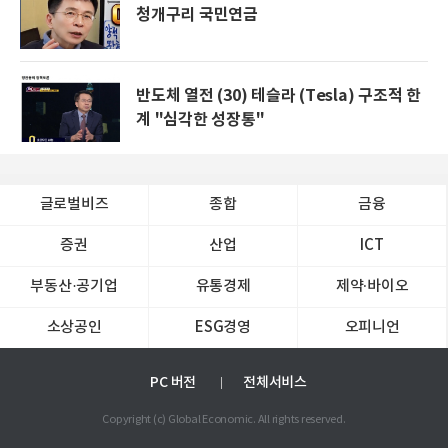
청개구리 국민연금
반도체 열전 (30) 테슬라 (Tesla) 구조적 한
계 "심각한 성장통"
글로벌비즈
종합
금융
증권
산업
ICT
부동산·공기업
유통경제
제약∙바이오
소상공인
ESG경영
오피니언
PC 버전
전체서비스
Copyright (c) Global Economic. All rights reserved.