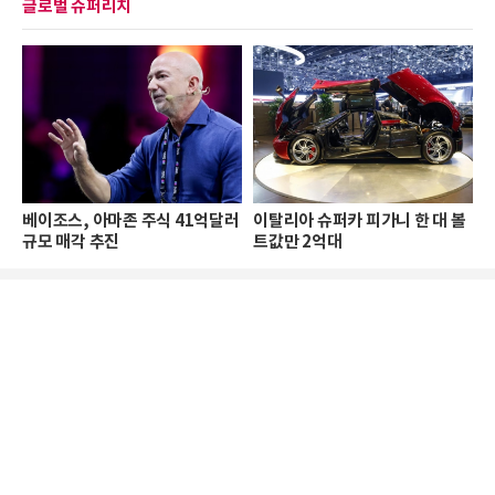
글로벌 슈퍼리치
베이조스, 아마존 주식 41억달러
이탈리아 슈퍼카 피가니 한 대 볼
규모 매각 추진
트값만 2억대