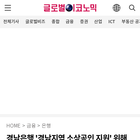
전체기사
글로벌비즈
종합
금융
증권
산업
ICT
부동산·공
HOME
>
금융
>
은행
경남은행 '경남지역 소상공인 지원' 위해