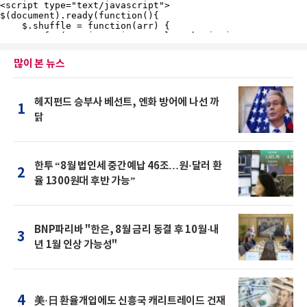
많이 본 뉴스
헤지펀드 승부사 베선트, 엔화 방어에 나선 까
1
닭
한투 “8월 법인세 중간예납 46조…원·달러 환
2
율 1300원대 후반 가능”
BNP파리바 "한은, 8월 금리 동결 후 10월·내
3
년 1월 인상 가능성"
4
美·日 환율개입에도 신흥국 캐리트레이드 건재