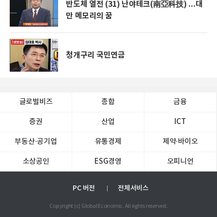
반도체 열전 (31) 난야테크(南亞科技) ...대
만 메모리의 꿈
청개구리 국민연금
글로벌비즈
종합
금융
증권
산업
ICT
부동산·공기업
유통경제
제약∙바이오
소상공인
ESG경영
오피니언
PC 버전
전체서비스
Copyright (c) Global Economic. All rights reserved.