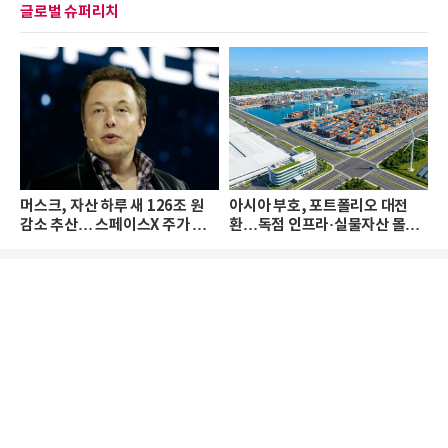
글로벌 슈퍼리치
머스크, 자산 하루 새 126조 원
아시아 부호, 포트폴리오 대전
감소 추산… 스페이스X 주가 하
환…독점 인프라·실물자산 몰린
락 때문
다