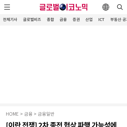
전체기사
글로벌비즈
종합
금융
증권
산업
ICT
부동산·공
HOME
>
금융
>
금융일반
[이란 전쟁] 2차 종전 협상 파행 가능성에