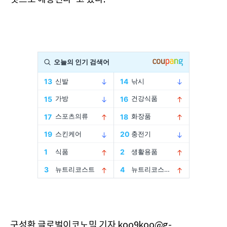
구성환 글로벌이코노믹 기자 koo9koo@g-