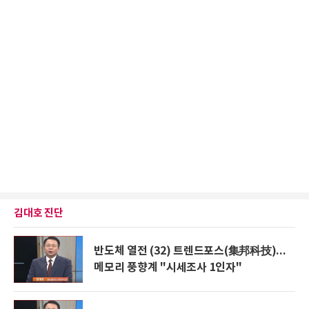
김대호 진단
반도체 열전 (32) 트렌드포스(集邦科技)...
메모리 풍향계 "시세조사 1인자"