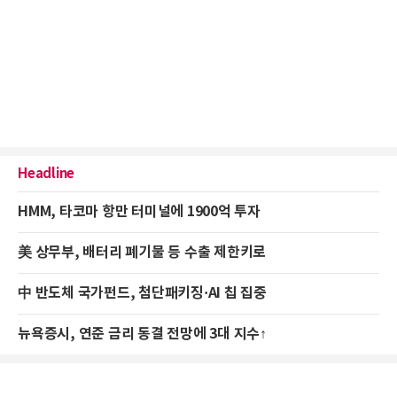
Headline
HMM, 타코마 항만 터미널에 1900억 투자
美 상무부, 배터리 폐기물 등 수출 제한키로
中 반도체 국가펀드, 첨단패키징·AI 칩 집중
뉴욕증시, 연준 금리 동결 전망에 3대 지수↑