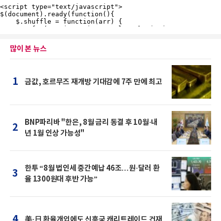
많이 본 뉴스
1
금값, 호르무즈 재개방 기대감에 7주 만에 최고
BNP파리바 "한은, 8월 금리 동결 후 10월·내
2
년 1월 인상 가능성"
한투 “8월 법인세 중간예납 46조…원·달러 환
3
율 1300원대 후반 가능”
4
美·日 환율개입에도 신흥국 캐리트레이드 건재