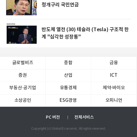
청개구리 국민연금
반도체 열전 (30) 테슬라 (Tesla) 구조적 한
계 "심각한 성장통"
글로벌비즈
종합
금융
증권
산업
ICT
부동산·공기업
유통경제
제약∙바이오
소상공인
ESG경영
오피니언
PC 버전
전체서비스
Copyright (c) Global Economic. All rights reserved.