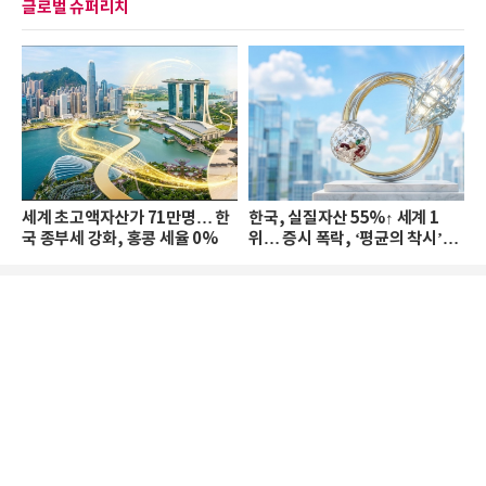
글로벌 슈퍼리치
세계 초고액자산가 71만명… 한
한국, 실질자산 55%↑ 세계 1
국 종부세 강화, 홍콩 세율 0%
위… 증시 폭락, ‘평균의 착시’와
부의 유동성 위기