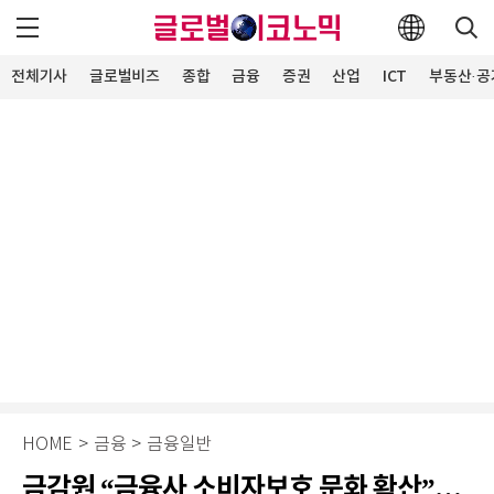
전체기사
글로벌비즈
종합
금융
증권
산업
ICT
부동산·공
HOME
>
금융
>
금융일반
금감원 “금융사 소비자보호 문화 확산”…