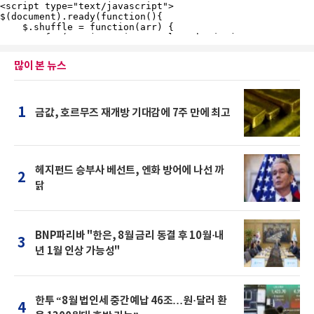
많이 본 뉴스
1
금값, 호르무즈 재개방 기대감에 7주 만에 최고
헤지펀드 승부사 베선트, 엔화 방어에 나선 까
2
닭
BNP파리바 "한은, 8월 금리 동결 후 10월·내
3
년 1월 인상 가능성"
한투 “8월 법인세 중간예납 46조…원·달러 환
4