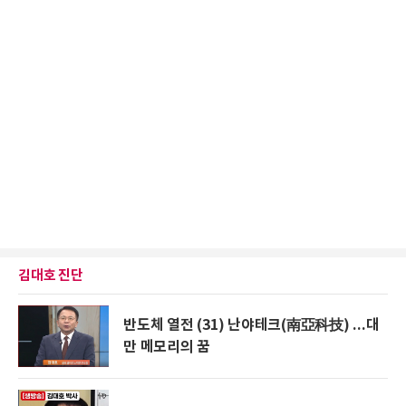
김대호 진단
반도체 열전 (31) 난야테크(南亞科技) ...대
만 메모리의 꿈