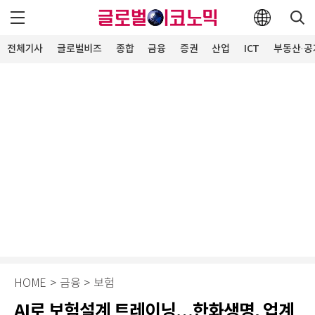
전체기사
글로벌비즈
종합
금융
증권
산업
ICT
부동산·공
HOME
>
금융
>
보험
AI로 보험설계 트레이닝…한화생명, 업계