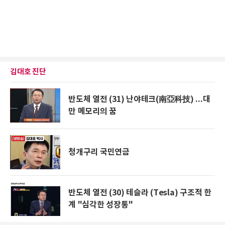
김대호 진단
반도체 열전 (31) 난야테크(南亞科技) ...대
만 메모리의 꿈
청개구리 국민연금
반도체 열전 (30) 테슬라 (Tesla) 구조적 한
계 "심각한 성장통"