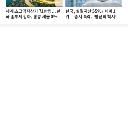
세계 초고액자산가 71만명… 한
한국, 실질자산 55%↑ 세계 1
국 종부세 강화, 홍콩 세율 0%
위… 증시 폭락, ‘평균의 착시’와
부의 유동성 위기