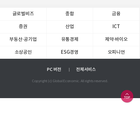
글로벌비즈
종합
금융
증권
산업
ICT
부동산·공기업
유통경제
제약∙바이오
소상공인
ESG경영
오피니언
PC 버전
전체서비스
Copyright (c) Global Economic. All rights reserved.