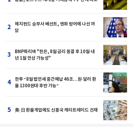
헤지펀드 승부사 베선트, 엔화 방어에 나선 까
2
닭
BNP파리바 "한은, 8월 금리 동결 후 10월·내
3
년 1월 인상 가능성"
한투 “8월 법인세 중간예납 46조…원·달러 환
4
율 1300원대 후반 가능”
5
美·日 환율개입에도 신흥국 캐리트레이드 건재