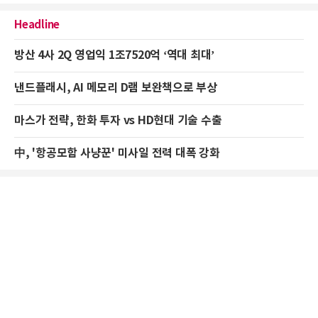
Headline
방산 4사 2Q 영업익 1조7520억 ‘역대 최대’
낸드플래시, AI 메모리 D램 보완책으로 부상
마스가 전략, 한화 투자 vs HD현대 기술 수출
中, '항공모함 사냥꾼' 미사일 전력 대폭 강화