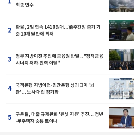
1
최종 변수
환율, 2일 연속 1410원대…前주간장 종가 기
2
준 10개월 만에 최저
정부 지방이전 추진에 금융권 반발... "정책금융
3
시너지 저하·인력 이탈"
국책은행 지방이전·민간은행 성과급이 '뇌
4
관'… 노사 대립 장기화
구윤철, 대출 규제완화 '핀셋 지원' 추진… 청년
5
·무주택자 숨통 트이나