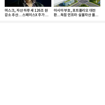
머스크, 자산 하루 새 126조 원
아시아 부호, 포트폴리오 대전
감소 추산… 스페이스X 주가 하
환…독점 인프라·실물자산 몰린
락 때문
다