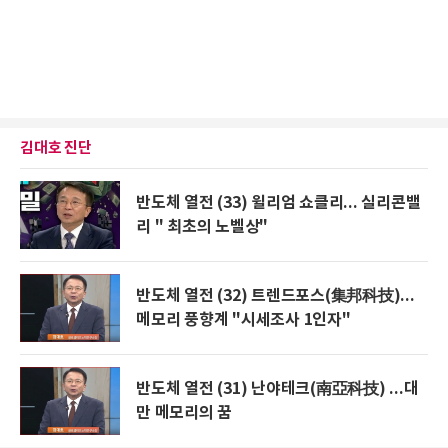
김대호 진단
반도체 열전 (33) 윌리엄 쇼클리... 실리콘밸
리 " 최초의 노벨상"
반도체 열전 (32) 트렌드포스(集邦科技)...
메모리 풍향계 "시세조사 1인자"
반도체 열전 (31) 난야테크(南亞科技) ...대
만 메모리의 꿈