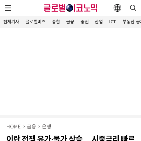
전체기사
글로벌비즈
종합
금융
증권
산업
ICT
부동산·공
HOME
>
금융
>
은행
이란 전쟁 유가·물가 상승… 시중금리 빠르