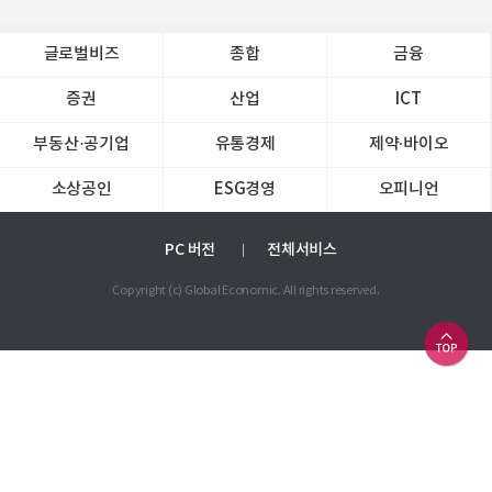
글로벌비즈
종합
금융
증권
산업
ICT
부동산·공기업
유통경제
제약∙바이오
소상공인
ESG경영
오피니언
PC 버전
전체서비스
Copyright (c) Global Economic. All rights reserved.