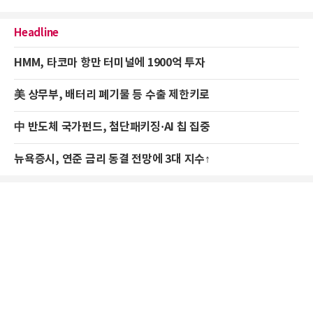
Headline
HMM, 타코마 항만 터미널에 1900억 투자
美 상무부, 배터리 폐기물 등 수출 제한키로
中 반도체 국가펀드, 첨단패키징·AI 칩 집중
뉴욕증시, 연준 금리 동결 전망에 3대 지수↑