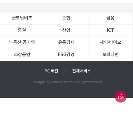
글로벌비즈
종합
금융
증권
산업
ICT
부동산·공기업
유통경제
제약∙바이오
소상공인
ESG경영
오피니언
PC 버전
전체서비스
Copyright (c) Global Economic. All rights reserved.