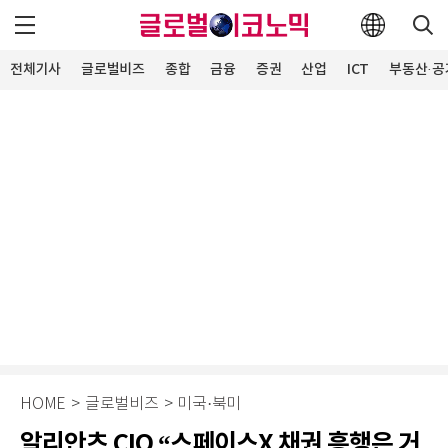
전체기사
글로벌비즈
종합
금융
증권
산업
ICT
부동산·공
HOME
>
글로벌비즈
>
미국·북미
알리안츠 CIO “스페이스X 채권 흥행은 거