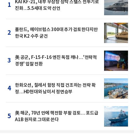
KAI KF-21, 내부 무장창 장착 스텔스 전투기로
1
진화…5.5세대 도약 선언
폴란드, 에이브럼스 300대 추가 검토한다지만
2
한국 K2 수주 굳건
美 공군, F-15·F-16 엔진 독점 깨나…'전략적
3
경쟁' 입찰 전환
한화오션, 칠레서 함정 직접 건조하는 전략 확
4
정…HD현대와 남미서 정면승부
美 해군, 70년 만에 핵전함 부활 검토… 포드급
5
A1B 원자로 그대로 쓴다