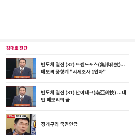
김대호 진단
반도체 열전 (32) 트렌드포스(集邦科技)...
메모리 풍향계 "시세조사 1인자"
반도체 열전 (31) 난야테크(南亞科技) ...대
만 메모리의 꿈
청개구리 국민연금