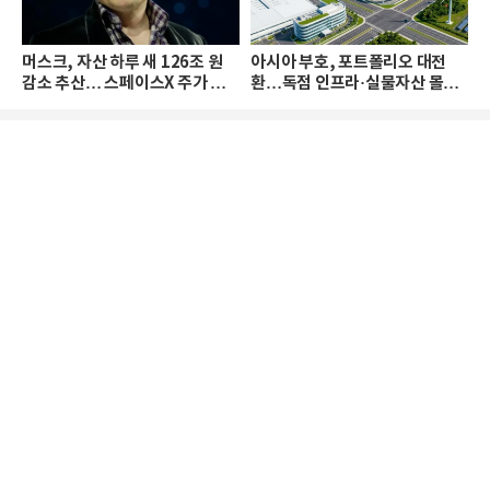
머스크, 자산 하루 새 126조 원
아시아 부호, 포트폴리오 대전
감소 추산… 스페이스X 주가 하
환…독점 인프라·실물자산 몰린
락 때문
다