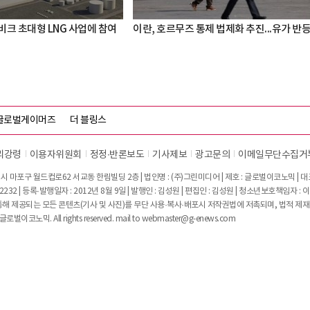
비크 초대형 LNG 사업에 참여
이란, 호르무즈 통제 법제화 추진...유가 반
글로벌게이머즈
더 블링스
리강령
이용자위원회
정정∙반론보도
기사제보
광고문의
이메일무단수집거
시 마포구 월드컵로62 서교동 한림빌딩 2층 | 법인명 : (주)그린미디어 | 제호 : 글로벌이코노믹 | 대표전
2232 | 등록·발행일자 : 2012년 8월 9일 | 발행인 : 김성원 | 편집인 : 김성원 | 청소년보호책임자 : 
 제공되는 모든 콘텐츠(기사 및 사진)를 무단 사용·복사·배포시 저작권법에 저촉되며, 법적 제재
글로벌이코노믹. All rights reserved. mail to
webmaster@g-enews.com