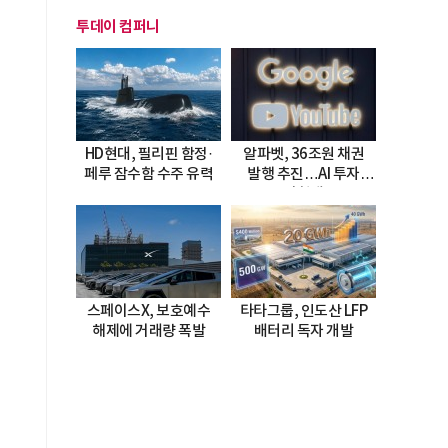
투데이 컴퍼니
HD현대, 필리핀 함정·
알파벳, 36조원 채권
페루 잠수함 수주 유력
발행 추진…AI 투자
시험대
스페이스X, 보호예수
타타그룹, 인도산 LFP
해제에 거래량 폭발
배터리 독자 개발