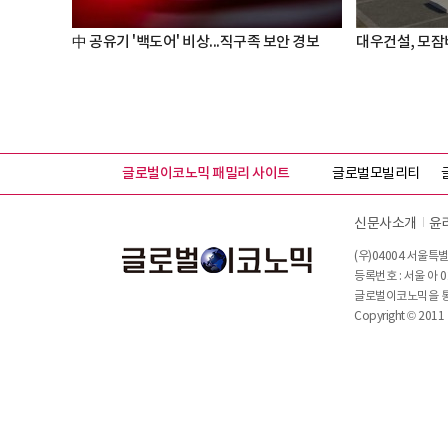
中 공유기 '백도어' 비상...직구족 보안 경보
대우건설, 모잠
글로벌이코노믹 패밀리 사이트
글로벌모빌리티
신문사소개
윤
(우)04004 서울특별
등록번호 : 서울 아 0
글로벌이코노믹을 통해
Copyright © 2011 