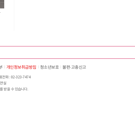
등
부
개인정보취급방침
청소년보호
불편∙고충신고
화 : 02-323-7474
이연실
를 받을 수 있습니다.