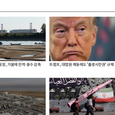
공장, 가뭄에 전력·용수 감축
트럼프, 대법원 제동에도 '출생시민권' 규제