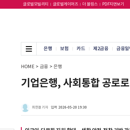
글로벌모빌리티
글로벌게이머즈
더 블링스
PDF지면보기
은행
보험
카드
제2금융
금융일
HOME
>
금융
>
은행
기업은행, 사회통합 공로로
최한결 기자
입력
2026-05-20 19:30