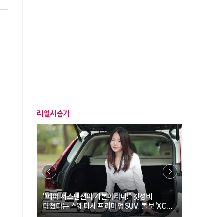
리얼시승기
… “여성·
"에어 서스펜션이 기본이라니!" 갓성비
"디자인 대
미쳤다는 스웨디시 프리미엄 SUV, 볼보 'XC60
크로스오버
B5 울트라'