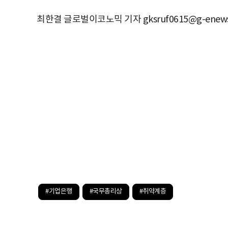
최한결 글로벌이코노믹 기자 gksruf0615@g-enews
#기업은행
#국무총리상
#취약계층