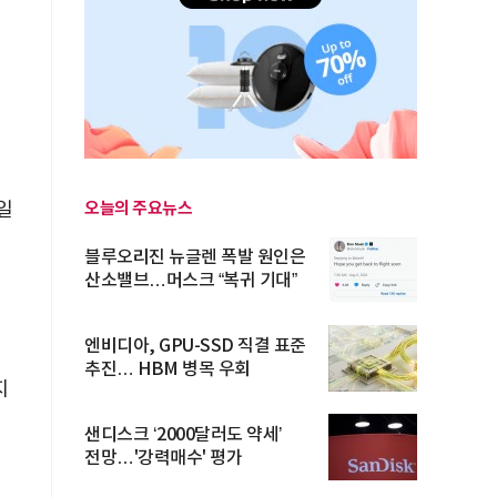
일
오늘의 주요뉴스
블루오리진 뉴글렌 폭발 원인은
산소밸브…머스크 “복귀 기대”
엔비디아, GPU-SSD 직결 표준
추진… HBM 병목 우회
지
샌디스크 ‘2000달러도 약세’
전망…'강력매수' 평가