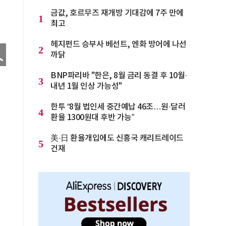
금값, 호르무즈 재개방 기대감에 7주 만에
1
최고
헤지펀드 승부사 베선트, 엔화 방어에 나선
2
까닭
BNP파리바 "한은, 8월 금리 동결 후 10월·
3
내년 1월 인상 가능성"
한투 “8월 법인세 중간예납 46조…원·달러
4
환율 1300원대 후반 가능”
美·日 환율개입에도 신흥국 캐리트레이드
5
건재