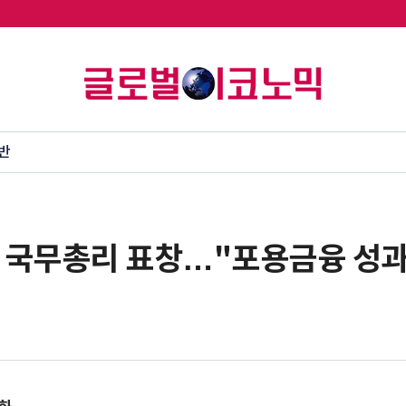
반
 국무총리 표창…"포용금융 성과