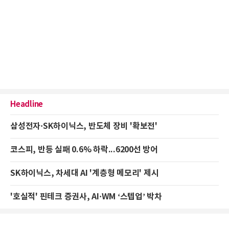
Headline
삼성전자·SK하이닉스, 반도체 장비 '확보전'
코스피, 반등 실패 0.6% 하락...6200선 방어
SK하이닉스, 차세대 AI '계층형 메모리' 제시
'호실적' 핀테크 증권사, AI·WM ‘스텝업’ 박차