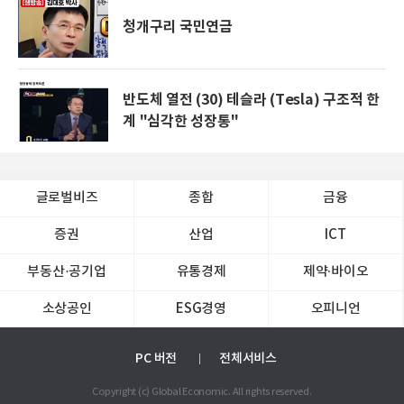
청개구리 국민연금
반도체 열전 (30) 테슬라 (Tesla) 구조적 한
계 "심각한 성장통"
글로벌비즈
종합
금융
증권
산업
ICT
부동산·공기업
유통경제
제약∙바이오
소상공인
ESG경영
오피니언
PC 버전
전체서비스
Copyright (c) Global Economic. All rights reserved.