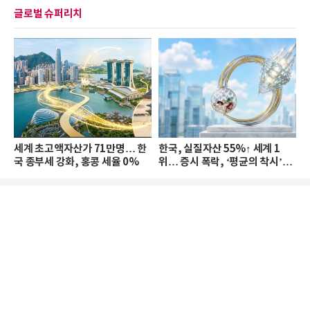
글로벌 슈퍼리치
세계 초고액자산가 71만명… 한
한국, 실질자산 55%↑ 세계 1
국 종부세 강화, 홍콩 세율 0%
위… 증시 폭락, ‘평균의 착시’와
부의 유동성 위기