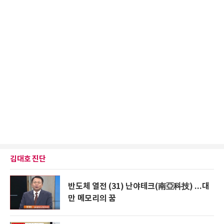
김대호 진단
반도체 열전 (31) 난야테크(南亞科技) ...대
만 메모리의 꿈