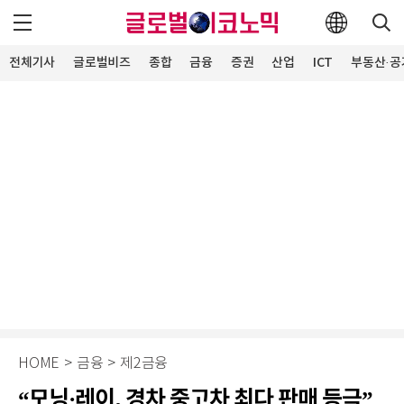
전체기사
글로벌비즈
종합
금융
증권
산업
ICT
부동산·공
HOME
>
금융
>
제2금융
“모닝·레이, 경차 중고차 최다 판매 등극”