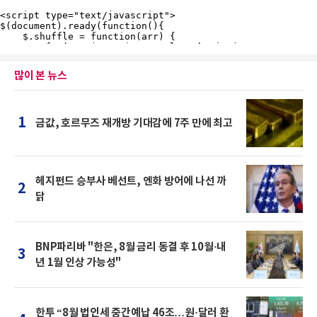
많이 본 뉴스
1
금값, 호르무즈 재개방 기대감에 7주 만에 최고
헤지펀드 승부사 베선트, 엔화 방어에 나선 까
2
닭
BNP파리바 "한은, 8월 금리 동결 후 10월·내
3
년 1월 인상 가능성"
한투 “8월 법인세 중간예납 46조…원·달러 환