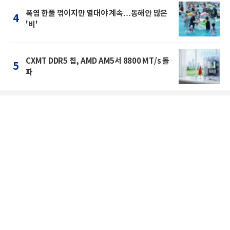
폭염 한풀 꺾이지만 열대야 계속…동해안 많은
4
'비'
CXMT DDR5 칩, AMD AM5서 8800 MT/s 돌
5
파