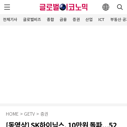
전체기사
글로벌비즈
종합
금융
증권
산업
ICT
부동산·공
HOME
>
GETV
>
증권
[동영상] SK하이닉스, 10만원 돌파…52