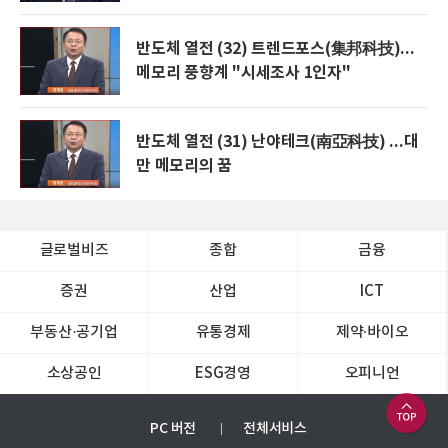
반도체 열전 (32) 트렌드포스(集邦科技)...
메모리 풍향계 "시세조사 1인자"
반도체 열전 (31) 난야테크(南亞科技) ...대
만 메모리의 꿈
글로벌비즈
종합
금융
증권
산업
ICT
부동산·공기업
유통경제
제약∙바이오
소상공인
ESG경영
오피니언
PC 버전
전체서비스