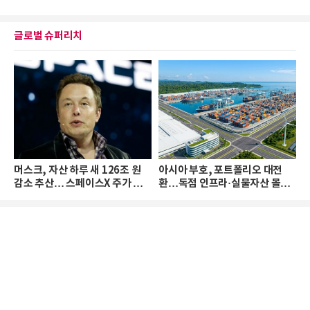
글로벌 슈퍼리치
머스크, 자산 하루 새 126조 원
아시아 부호, 포트폴리오 대전
감소 추산… 스페이스X 주가 하
환…독점 인프라·실물자산 몰린
락 때문
다