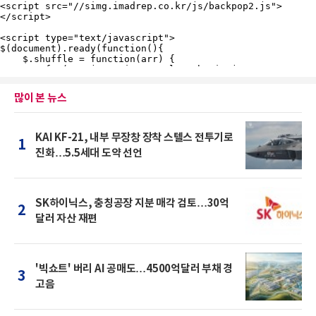
많이 본 뉴스
KAI KF-21, 내부 무장창 장착 스텔스 전투기로
1
진화…5.5세대 도약 선언
SK하이닉스, 충칭공장 지분 매각 검토…30억
2
달러 자산 재편
'빅쇼트' 버리 AI 공매도…4500억달러 부채 경
3
고음