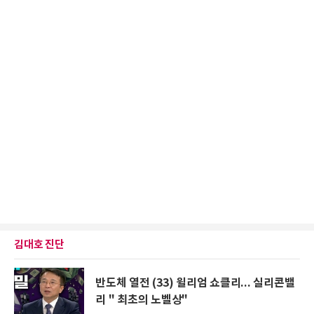
김대호 진단
반도체 열전 (33) 윌리엄 쇼클리... 실리콘밸
리 " 최초의 노벨상"